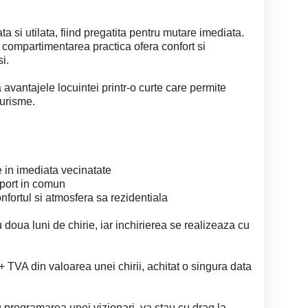
 si utilata, fiind pregatita pentru mutare imediata.
ar compartimentarea practica ofera confort si
si.
 avantajele locuintei printr-o curte care permite
turisme.
e in imediata vecinatate
sport in comun
onfortul si atmosfera sa rezidentiala
 doua luni de chirie, iar inchirierea se realizeaza cu
TVA din valoarea unei chirii, achitat o singura data
 programarea unei vizionari, va stau cu drag la