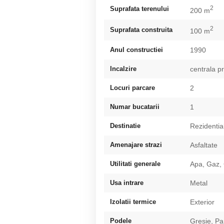
2
Suprafata terenului
200 m
2
Suprafata construita
100 m
Anul constructiei
1990
Incalzire
centrala p
Locuri parcare
2
Numar bucatarii
1
Destinatie
Rezidentia
Amenajare strazi
Asfaltate
Utilitati generale
Apa, Gaz,
Usa intrare
Metal
Izolatii termice
Exterior
Podele
Gresie, Pa