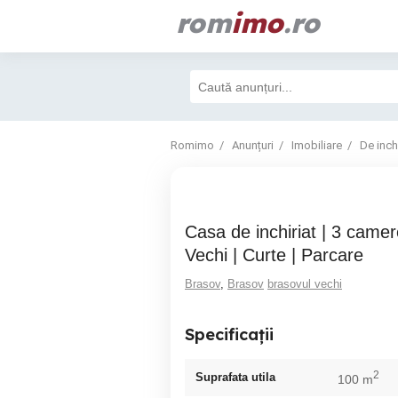
rom
imo
.ro
Romimo
Anunțuri
Imobiliare
De inchi
Casa de inchiriat | 3 camere | Brasovul
Vechi | Curte | Parcare
Brasov
,
Brasov
brasovul vechi
Specificații
2
Suprafata utila
100 m