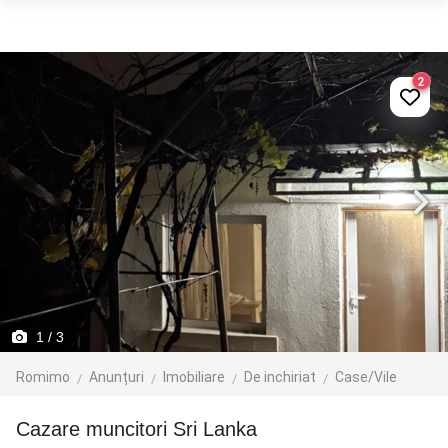
2
1
/ 3
Romimo
Anunțuri
Imobiliare
De inchiriat
Case/Vile
Cazare muncitori Sri Lanka