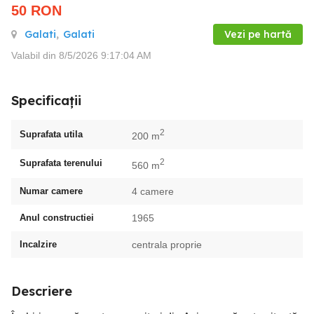
50
RON
Galati
,
Galati
Vezi pe hartă
Valabil din 8/5/2026 9:17:04 AM
Specificații
2
Suprafata utila
200 m
2
Suprafata terenului
560 m
Numar camere
4 camere
Anul constructiei
1965
Incalzire
centrala proprie
Descriere