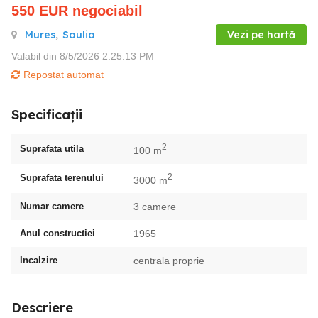
550
EUR
negociabil
Mures
,
Saulia
Vezi pe hartă
Valabil din 8/5/2026 2:25:13 PM
Repostat automat
Specificații
2
Suprafata utila
100 m
2
Suprafata terenului
3000 m
Numar camere
3 camere
Anul constructiei
1965
Incalzire
centrala proprie
Descriere