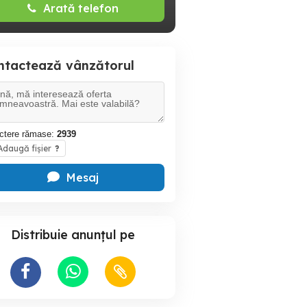
Arată telefon
ntactează vânzătorul
ctere rămase:
2939
daugă fișier
?
Mesaj
Distribuie anunțul pe