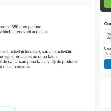
Co
uresti 350 euro pe luna.
schimbul renovarii acesteia
Cara
t, activități lucrative, sau alte activități.
A
rești si are acces pe doua laturi.
 de cauciucuri pana la activități de producție.
ai mica la nevoie.