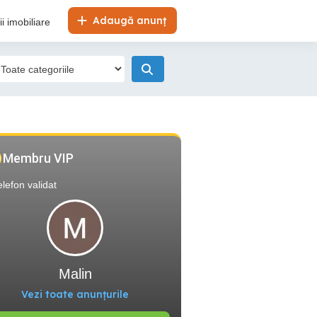
Adaugă anunț
i imobiliare
Membru VIP
elefon validat
Malin
Vezi toate anunțurile