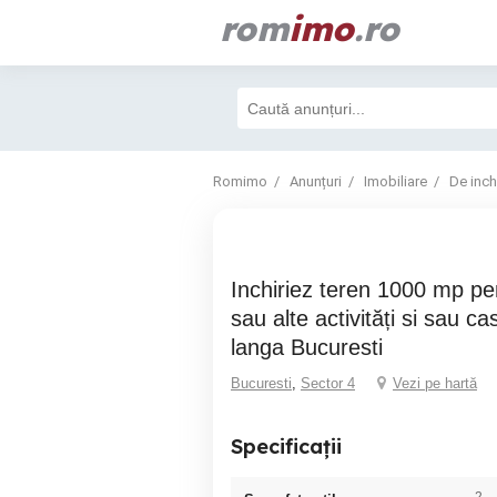
rom
imo
.ro
Romimo
Anunțuri
Imobiliare
De inchi
Inchiriez teren 1000 mp pentru depozitare
sau alte activități si sau 
langa Bucuresti
Bucuresti
,
Sector 4
Vezi pe hartă
Specificații
2