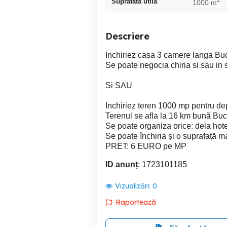
Suprafata utila
1000 m
Descriere
Inchiriez casa 3 camere langa Buc
Se poate negocia chiria si sau in 
Si SAU
Inchiriez teren 1000 mp pentru depozi
Terenul se afla la 16 km bună Bucu
Se poate organiza orice: dela hotel
Se poate închiria și o suprafață m
PRET: 6 EURO pe MP
ID anunț
: 1723101185
Vizualizări:
0
Raportează