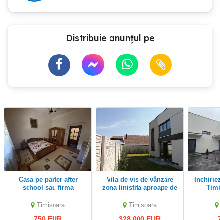
Distribuie anunțul pe
Casa pe parter after
Vila de vis de vânzare
Inchiriez casa tip duplex
school sau firma
zona linistita aproape de
Timi
Zone Cafe, casă
individuală 2026, P+E, 4
Timisoara
Timisoara
camere,
750 EUR
328,000 EUR