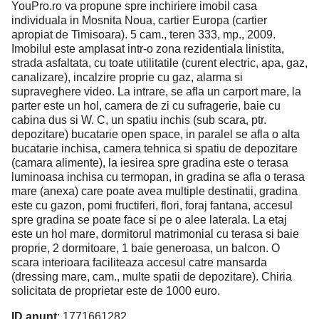
YouPro.ro va propune spre inchiriere imobil casa
individuala in Mosnita Noua, cartier Europa (cartier
apropiat de Timisoara). 5 cam., teren 333, mp., 2009.
Imobilul este amplasat intr-o zona rezidentiala linistita,
strada asfaltata, cu toate utilitatile (curent electric, apa, gaz,
canalizare), incalzire proprie cu gaz, alarma si
supraveghere video. La intrare, se afla un carport mare, la
parter este un hol, camera de zi cu sufragerie, baie cu
cabina dus si W. C, un spatiu inchis (sub scara, ptr.
depozitare) bucatarie open space, in paralel se afla o alta
bucatarie inchisa, camera tehnica si spatiu de depozitare
(camara alimente), la iesirea spre gradina este o terasa
luminoasa inchisa cu termopan, in gradina se afla o terasa
mare (anexa) care poate avea multiple destinatii, gradina
este cu gazon, pomi fructiferi, flori, foraj fantana, accesul
spre gradina se poate face si pe o alee laterala. La etaj
este un hol mare, dormitorul matrimonial cu terasa si baie
proprie, 2 dormitoare, 1 baie generoasa, un balcon. O
scara interioara faciliteaza accesul catre mansarda
(dressing mare, cam., multe spatii de depozitare). Chiria
solicitata de proprietar este de 1000 euro.
ID anunț
: 1771661282