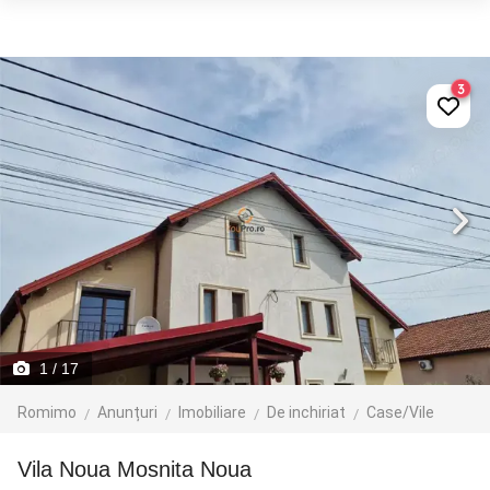
3
1
/ 17
Romimo
Anunțuri
Imobiliare
De inchiriat
Case/Vile
Vila Noua Mosnita Noua