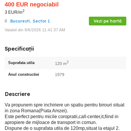
400
EUR
negociabil
2
3 EUR/m
Bucuresti
,
Sector 1
Vezi pe hartă
Valabil din 8/6/2026 11:41:37 AM
Specificații
2
Suprafata utila
120 m
Anul constructiei
1979
Descriere
Va propunem spre inchiriere un spatiu pentru birouri situat
in zona Romana(Piata Amzei).
Este perfect pentru micile coropratii,call-center,it,fiind in
apropiere de mijloace de transport in comun.
Dispune de o suprafata utila de 120mp,situat la etajul 2.