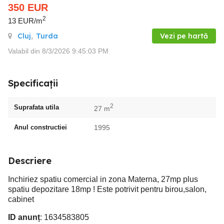
350
EUR
2
13 EUR/m
Cluj
,
Turda
Vezi pe hartă
Valabil din 8/3/2026 9:45:03 PM
Specificații
2
Suprafata utila
27 m
Anul constructiei
1995
Descriere
Inchiriez spatiu comercial in zona Materna, 27mp plus
spatiu depozitare 18mp ! Este potrivit pentru birou,salon,
cabinet
ID anunț
: 1634583805