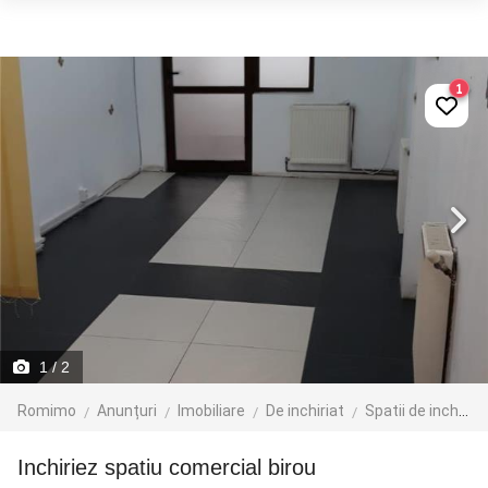
1
1
/ 2
Romimo
Anunțuri
Imobiliare
De inchiriat
Spatii de inchiriat
Inchiriez spatiu comercial birou