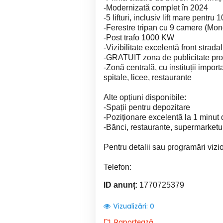
-Modernizată complet în 2024
-5 lifturi, inclusiv lift mare pentru
-Ferestre tripan cu 9 camere (Mond
-Post trafo 1000 KW
-Vizibilitate excelentă front strada
-GRATUIT zona de publicitate pr
-Zonă centrală, cu instituții impor
spitale, licee, restaurante
Alte opțiuni disponibile:
-Spații pentru depozitare
-Poziționare excelentă la 1 minut 
-Bănci, restaurante, supermarketuri,
Pentru detalii sau programări vizi
Telefon:
ID anunț
: 1770725379
Vizualizări:
0
Raportează