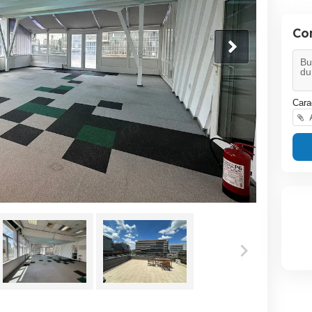
Co
Cara
A