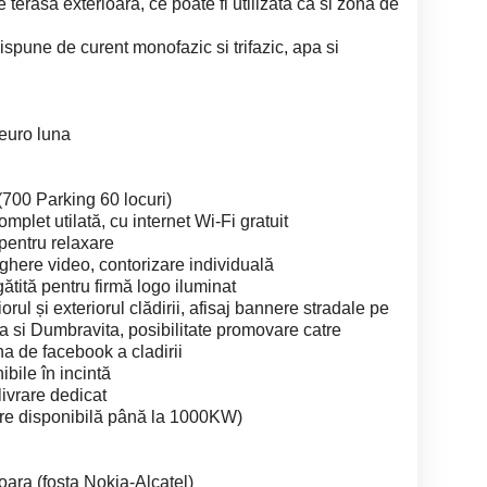
e terasa exterioara, ce poate fi utilizata ca si zona de
ispune de curent monofazic si trifazic, apa si
euro luna
 (700 Parking 60 locuri)
mplet utilată, cu internet Wi-Fi gratuit
 pentru relaxare
ghere video, contorizare individuală
tită pentru firmă logo iluminat
orul și exteriorul clădirii, afisaj bannere stradale pe
oara si Dumbravita, posibilitate promovare catre
ina de facebook a cladirii
ile în incintă
livrare dedicat
tere disponibilă până la 1000KW)
oara (fosta Nokia-Alcatel)