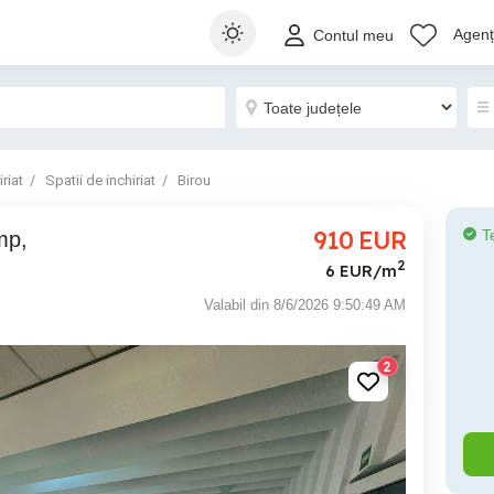
Agenți
Contul meu
riat
Spatii de inchiriat
Birou
910
EUR
T
2
6 EUR/m
Valabil din 8/6/2026 9:50:49 AM
2