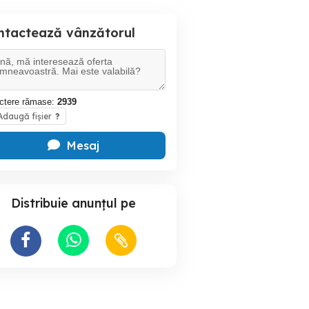
ntactează vânzătorul
ctere rămase:
2939
daugă fișier
?
Mesaj
Distribuie anunțul pe