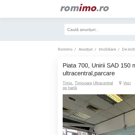
rom
imo
.ro
Romimo
Anunțuri
Imobiliare
De inchi
Piata 700, Unirii SAD 150 mp,
ultracentral,parcare
Timis
,
Timisoara
Ultracentral
Vezi
pe hartă