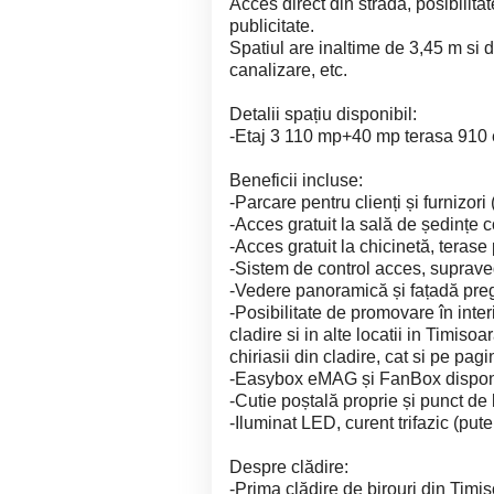
Acces direct din strada, posibilitat
publicitate.
Spatiul are inaltime de 3,45 m si d
canalizare, etc.
Detalii spațiu disponibil:
-Etaj 3 110 mp+40 mp terasa 910 
Beneficii incluse:
-Parcare pentru clienți și furnizori
-Acces gratuit la sală de ședințe co
-Acces gratuit la chicinetă, terase
-Sistem de control acces, suprave
-Vedere panoramică și fațadă pregă
-Posibilitate de promovare în interi
cladire si in alte locatii in Timis
chiriasii din cladire, cat si pe pag
-Easybox eMAG și FanBox disponib
-Cutie poștală proprie și punct de 
-Iluminat LED, curent trifazic (pu
Despre clădire:
-Prima clădire de birouri din Timiș