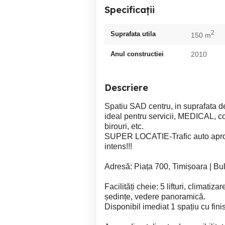
Specificații
2
Suprafata utila
150 m
Anul constructiei
2010
Descriere
Spatiu SAD centru, in suprafata d
ideal pentru servicii, MEDICAL, co
birouri, etc.
SUPER LOCATIE-Trafic auto aprox.
intens!!!
Adresă: Piața 700, Timișoara | Bu
Facilități cheie: 5 lifturi, climatiz
ședințe, vedere panoramică.
Disponibil imediat 1 spațiu cu fin