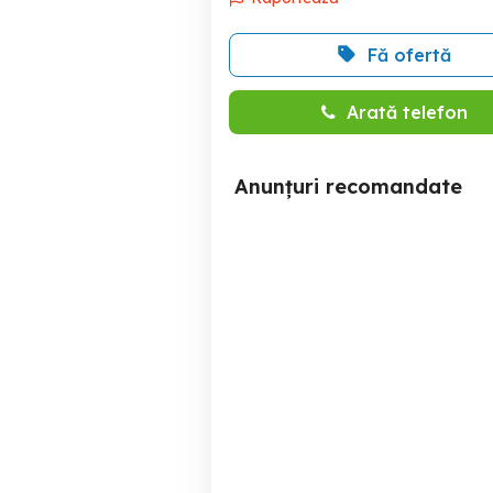
Fă ofertă
Arată telefon
Anunțuri recomandate
Birou de inchiriat 110 mp,
Langa Liceul Vidu.Centrala
perete cortina, 4 incaperi ,
Pr
baie, chicineta
Timisoara
500 EUR