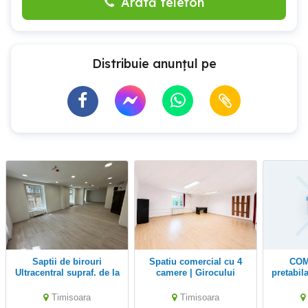
Arată telefon
Distribuie anunțul pe
Saptii de birouri
Spatiu comercial cu 4
COM 0% Cladire
Ultracentral supraf. de la
camere | Girocului
pretabila
28pana la940 mp
activita
Timisoara
Timisoara