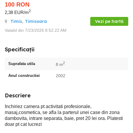
100
RON
2
2,38 EUR/m
Timis
,
Timisoara
Vezi pe hartă
Valabil din 7/23/2026 8:52:22 AM
Specificații
2
Suprafata utila
8 m
Anul constructiei
2002
Descriere
Inchiriez camera pt activitati profesionale,
masaj,cosmetica, se afla la parterul unei case din zona
dambovita, intrare separata, baie, pret 20 lei ora. Platesti
doar pt cat lucrezi