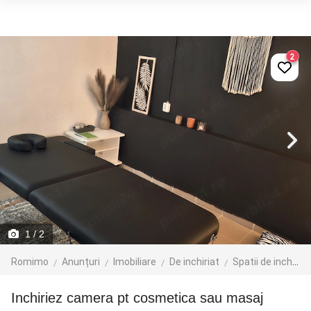
2
1
/ 2
Romimo
Anunțuri
Imobiliare
De inchiriat
Spatii de inchiriat
Inchiriez camera pt cosmetica sau masaj