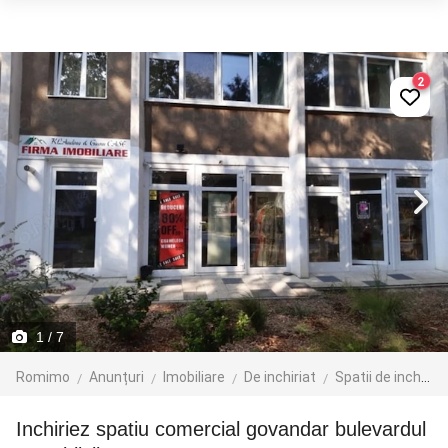
2
1
/ 7
Romimo
Anunțuri
Imobiliare
De inchiriat
Spatii de inchiriat
Inchiriez spatiu comercial govandar bulevardul