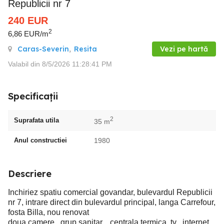
Republicii nr 7
240
EUR
2
6,86 EUR/m
Caras-Severin
,
Resita
Vezi pe hartă
Valabil din 8/5/2026 11:28:41 PM
Specificații
2
Suprafata utila
35 m
Anul constructiei
1980
Descriere
Inchiriez spatiu comercial govandar, bulevardul Republicii
nr 7, intrare direct din bulevardul principal, langa Carrefour,
fosta Billa, nou renovat
doua camere , grup sanitar, , centrala termica, tv , internet,