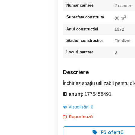
Numar camere
2 camere
2
Suprafata construita
80 m
Anul constructiei
1972
Stadiul constructiei
Finalizat
Locuri parcare
3
Descriere
Închiriez spațiu utilizabil pentru d
ID anunț
: 1775458491
Vizualizări:
0
Raportează
Fă ofertă