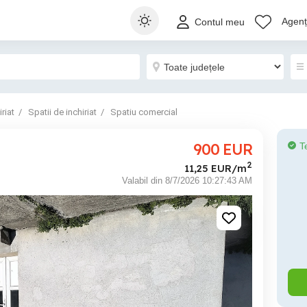
Agenți
Contul meu
riat
Spatii de inchiriat
Spatiu comercial
900
EUR
T
2
11,25 EUR/m
Valabil din 8/7/2026 10:27:43 AM