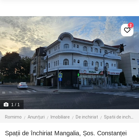
2
1
/ 1
Romimo
Anunțuri
Imobiliare
De inchiriat
Spatii de inchiriat
Spații de închiriat Mangalia, Șos. Constanței