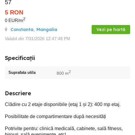
57
5
RON
2
0 EUR/m
Constanta
,
Mangalia
Vezi pe hartă
Valabil din 7/31/2026 12:47:48 PM
Specificații
2
Suprafata utila
800 m
Descriere
Clădire cu 2 etaje disponibile (etaj 1 și 2): 400 mp etaj.
Posibilitate de compartimentare după necesități
Potrivite pentru: clinică medicală, cabinete, sală fitness,
birouri, sală evenimente, etc!