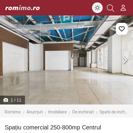
rom
imo
.ro
1
/ 11
Romimo
Anunțuri
Imobiliare
De inchiriat
Spatii de inchiriat
Spațiu comercial 250-800mp Centrul