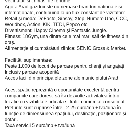
Vecinătăți și chiriași de renume:
Agora Arad găzduiește numeroase branduri naționale și
internaționale, contribuind la un flux constant de vizitatori:
Retail și modă: DeFacto, Sinsay, Xtep, Numero Uno, CCC,
Worldbox, Action, KIK, TEDi, Pepco etc
Divertisment: Happy Cinema și Fantastic Jungle.
Fitness: 18Gym, una dintre cele mai mari săli de fitness din
oraș.
Alimentație și cumpărături zilnice: SENIC Gross & Market.
Facilități suplimentare:
Peste 1.000 de locuri de parcare pentru clienți și angajați
Inclusiv parcare acoperită
Acces facil din principalele zone ale municipiului Arad
Acest spațiu reprezintă o oportunitate excelentă pentru
companiile care doresc să își dezvolte activitatea într-o
locație cu vizibilitate ridicată și trafic comercial consolidat.
Prețurile sunt cuprinse între 12-25 euro/mp + tva/lună în
funcție de dimensiunea spațiului, destinație, poziționare și
dotări.
Taxă servicii 5 euro/mp + tva/lună