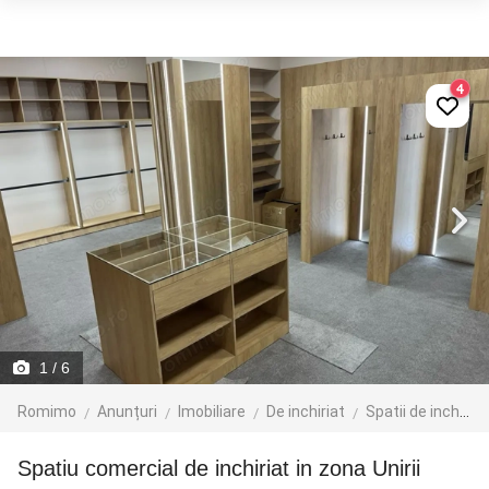
4
1
/ 6
Romimo
Anunțuri
Imobiliare
De inchiriat
Spatii de inchiriat
Spatiu comercial de inchiriat in zona Unirii