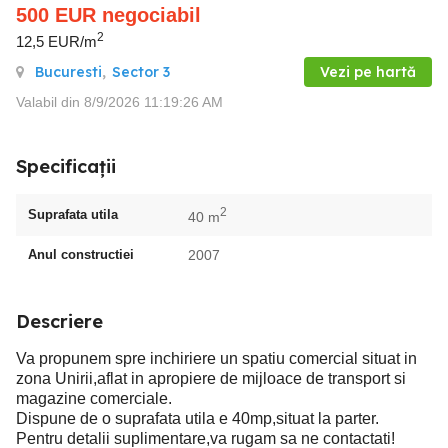
500
EUR
negociabil
2
12,5 EUR/m
Bucuresti
,
Sector 3
Vezi pe hartă
Valabil din 8/9/2026 11:19:26 AM
Specificații
2
Suprafata utila
40 m
Anul constructiei
2007
Descriere
Va propunem spre inchiriere un spatiu comercial situat in
zona Unirii,aflat in apropiere de mijloace de transport si
magazine comerciale.
Dispune de o suprafata utila e 40mp,situat la parter.
Pentru detalii suplimentare,va rugam sa ne contactati!