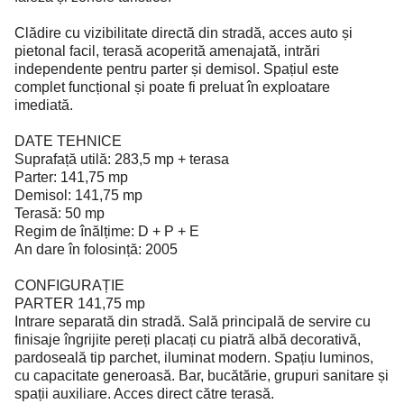
Clădire cu vizibilitate directă din stradă, acces auto și
pietonal facil, terasă acoperită amenajată, intrări
independente pentru parter și demisol. Spațiul este
complet funcțional și poate fi preluat în exploatare
imediată.
DATE TEHNICE
Suprafață utilă: 283,5 mp + terasa
Parter: 141,75 mp
Demisol: 141,75 mp
Terasă: 50 mp
Regim de înălțime: D + P + E
An dare în folosință: 2005
CONFIGURAȚIE
PARTER 141,75 mp
Intrare separată din stradă. Sală principală de servire cu
finisaje îngrijite pereți placați cu piatră albă decorativă,
pardoseală tip parchet, iluminat modern. Spațiu luminos,
cu capacitate generoasă. Bar, bucătărie, grupuri sanitare și
spații auxiliare. Acces direct către terasă.