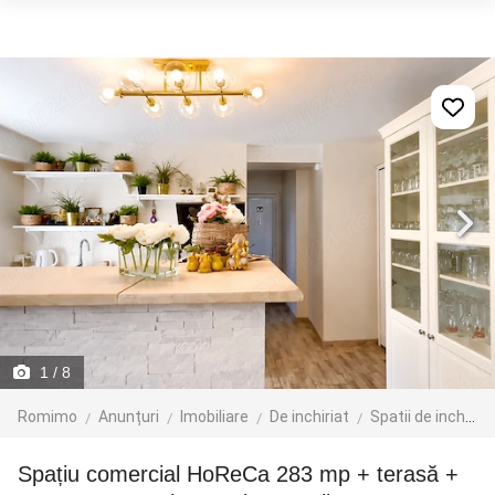
1
/ 8
Romimo
Anunțuri
Imobiliare
De inchiriat
Spatii de inchiriat
Spațiu comercial HoReCa 283 mp + terasă +