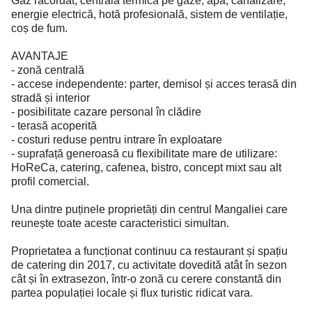
Gaz racordat, centrală termică pe gaze, apă, canalizare,
energie electrică, hotă profesională, sistem de ventilație,
coș de fum.
AVANTAJE
- zonă centrală
- accese independente: parter, demisol și acces terasă din
stradă și interior
- posibilitate cazare personal în clădire
- terasă acoperită
- costuri reduse pentru intrare în exploatare
- suprafață generoasă cu flexibilitate mare de utilizare:
HoReCa, catering, cafenea, bistro, concept mixt sau alt
profil comercial.
Una dintre puținele proprietăți din centrul Mangaliei care
reunește toate aceste caracteristici simultan.
Proprietatea a funcționat continuu ca restaurant și spațiu
de catering din 2017, cu activitate dovedită atât în sezon
cât și în extrasezon, într-o zonă cu cerere constantă din
partea populației locale și flux turistic ridicat vara.