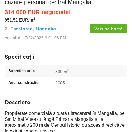
cazare personal central Mangalia
314 000
EUR
negociabil
2
951,52 EUR/m
Constanta
,
Mangalia
Vezi pe hartă
Valabil din 7/22/2026 3:01:08 PM
Specificații
2
Suprafata utila
330 m
Anul constructiei
2005
Descriere
Proprietate comercială situată ultracentral în Mangalia, pe
Str. Mihai Viteazu lângă Primăria Mangalia și la
aproximativ 200 m de Centrul Istoric, cu acces direct către
faleză și zonele turistice.