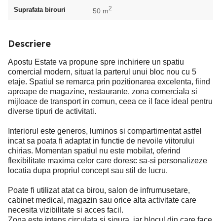
2
Suprafata birouri
50 m
Descriere
Apostu Estate va propune spre inchiriere un spatiu
comercial modern, situat la parterul unui bloc nou cu 5
etaje. Spatiul se remarca prin pozitionarea excelenta, fiind
aproape de magazine, restaurante, zona comerciala si
mijloace de transport in comun, ceea ce il face ideal pentru
diverse tipuri de activitati.
Interiorul este generos, luminos si compartimentat astfel
incat sa poata fi adaptat in functie de nevoile viitorului
chirias. Momentan spatiul nu este mobilat, oferind
flexibilitate maxima celor care doresc sa-si personalizeze
locatia dupa propriul concept sau stil de lucru.
Poate fi utilizat atat ca birou, salon de infrumusetare,
cabinet medical, magazin sau orice alta activitate care
necesita vizibilitate si acces facil.
Zona este intens circulata si sigura, iar blocul din care face