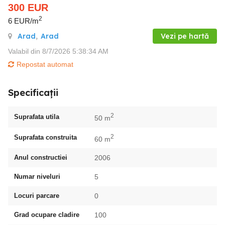
300
EUR
2
6 EUR/m
Arad
,
Arad
Vezi pe hartă
Valabil din 8/7/2026 5:38:34 AM
Repostat automat
Specificații
2
Suprafata utila
50 m
2
Suprafata construita
60 m
Anul constructiei
2006
Numar niveluri
5
Locuri parcare
0
Grad ocupare cladire
100