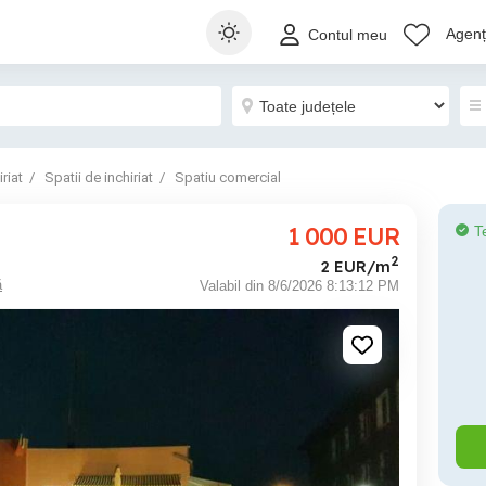
Agenți
Contul meu
riat
Spatii de inchiriat
Spatiu comercial
1 000
EUR
T
2
2 EUR/m
ă
Valabil din 8/6/2026 8:13:12 PM