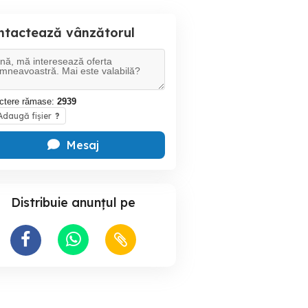
ntactează vânzătorul
ctere rămase:
2939
daugă fișier
?
Mesaj
Distribuie anunțul pe