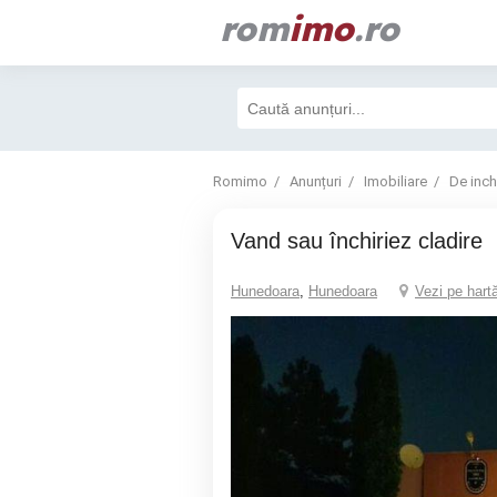
rom
imo
.ro
Romimo
Anunțuri
Imobiliare
De inchi
vand sau închiriez cladire
Hunedoara
,
Hunedoara
Vezi pe hart