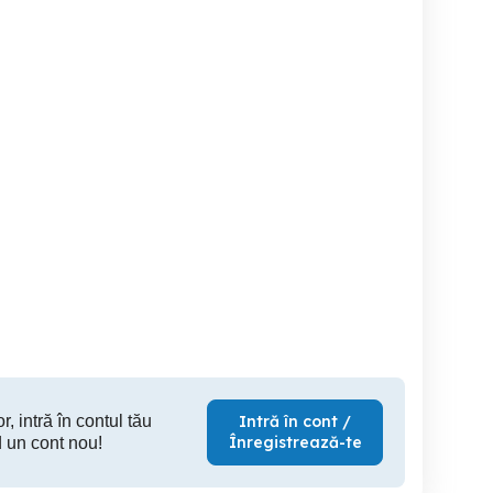
Inchiriez Vând spațiu
Inchiriere spatii
omercial birouri salon
comercial în Hunedoara,
comercia
58mp
zona M5
ghelari, t
Hunedoara
Hunedoara
H
350 EUR
55,000 EUR
32
r, intră în contul tău
Intră în cont /
Înregistrează-te
 un cont nou!