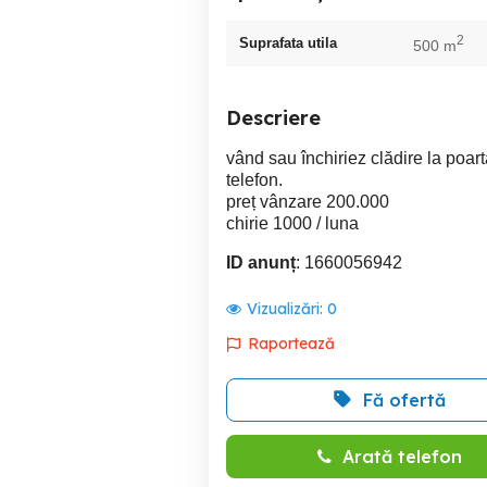
2
Suprafata utila
500 m
Descriere
vând sau închiriez clădire la poart
telefon.
preț vânzare 200.000
chirie 1000 / luna
ID anunț
: 1660056942
Vizualizări:
0
Raportează
Fă ofertă
Arată telefon