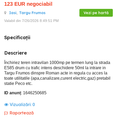
123
EUR
negociabil
Iasi
,
Targu Frumos
Vezi pe hartă
Valabil din 7/26/2026 8:49:51 PM
Specificații
Descriere
Închiriez teren intravilan 1000mp pe termen lung la strada
E585 drum cu trafic intens deschidere 50ml la intrare in
Targu Frumos dinspre Roman acte in regula cu acces la
toate utilitatile (apa,canalizare,curent electric,gaz) pretabil
statie Peco etc.
ID anunț
: 1646250685
Vizualizări:
0
Raportează