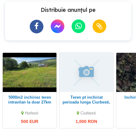
Distribuie anunțul pe
5000m2 inchiriez teren
Teren pt inchiriat
Inchi
intravilan la doar 27km
perioada lunga Ciurbesti,
de Iasi n SAT Horlesti
Miroslava
COM HORLESTI
Horlesti
Ciurbesti
500 EUR
1,000 RON