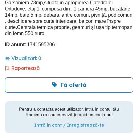
Garsoniera 73mp,situata in apropierea Catedralei
Ortodoxe, etaj 1, compusa din : 1 camera 45mp, bucătărie
14mp, baie 5 mp, debara, antre comun, pivniță, pod comun
, deschidere spre curte interioara, balcon mare înspre
curte.Centrala termica proprie, geamuri și ușa tip termopan
din lemn 550 euro.
ID anunț
: 1741595206
Vizualizări:
0
Raportează
Fă ofertă
Pentru a contacta acest utilizator, intră în contul tău
Romimo.ro sau creează-ți rapid un cont nou!
Intră în cont / Înregistrează-te