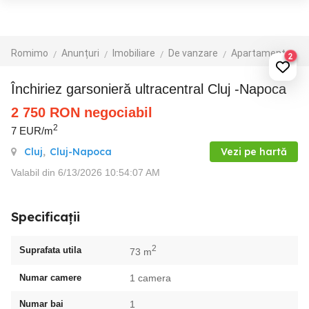
Romimo
Anunțuri
Imobiliare
De vanzare
Apartamente de vanzare
2
Închiriez garsonieră ultracentral Cluj -Napoca
2 750
RON
negociabil
2
7 EUR/m
Cluj
,
Cluj-Napoca
Vezi pe hartă
Valabil din 6/13/2026 10:54:07 AM
Specificații
2
Suprafata utila
73 m
Numar camere
1 camera
Numar bai
1