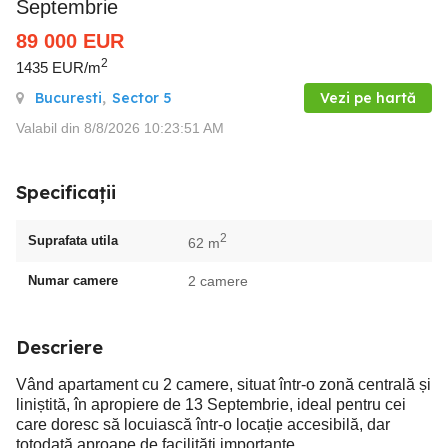
Septembrie
89 000
EUR
2
1435 EUR/m
Bucuresti
,
Sector 5
Vezi pe hartă
Valabil din 8/8/2026 10:23:51 AM
Specificații
2
Suprafata utila
62 m
Numar camere
2 camere
Descriere
Vând apartament cu 2 camere, situat într-o zonă centrală și
liniștită, în apropiere de 13 Septembrie, ideal pentru cei
care doresc să locuiască într-o locație accesibilă, dar
totodată aproape de facilități importante.