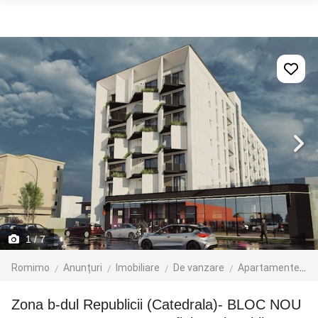
1
/ 7
Romimo
Anunțuri
Imobiliare
De vanzare
Apartamente de vanzare
Zona b-dul Republicii (Catedrala)- BLOC NOU