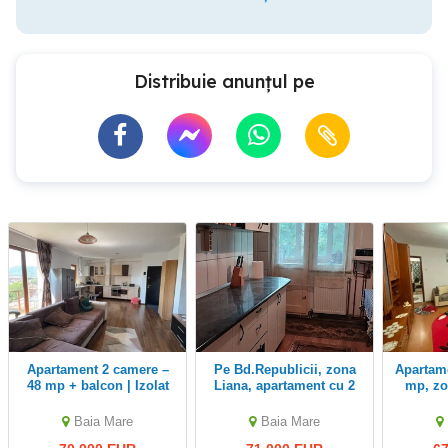
Distribuie anunțul pe
Apartament 2 camere –
Pe Bd.Republicii, zona
Apartament 2 camere, 64
48 mp + balcon | Izolat
Liana, apartament cu 2
mp, zo
exterior, zona
camere
Ultracentral
decomandat,etaj2.
Baia Mare
Baia Mare