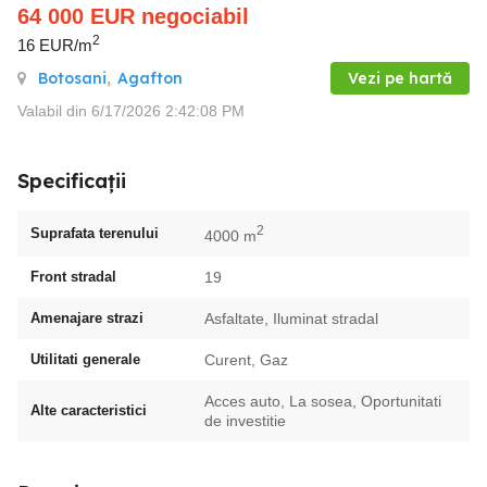
64 000
EUR
negociabil
2
16 EUR/m
Botosani
,
Agafton
Vezi pe hartă
Valabil din 6/17/2026 2:42:08 PM
Specificații
2
Suprafata terenului
4000 m
Front stradal
19
Amenajare strazi
Asfaltate, Iluminat stradal
Utilitati generale
Curent, Gaz
Acces auto, La sosea, Oportunitati
Alte caracteristici
de investitie