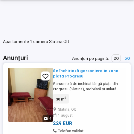
Apartamente 1 camera Slatina Olt
Anunțuri
20
50
Anunțuri pe pagină:
Se închiriază garsoniera in zona
piata Progresu
Garsonieră de închiriat lângă piața din
Progresu (Slatina), mobilată și utilată
complet (centrală pe gaz, geamuri
2
30 m
termopane, aer condiționat). Ideală pentru
cuplu sau o persoană. Chiria lunara este în
Slatina, Olt
valoare de 1100 ron. Rog seriozitate.
1 august
4
229 EUR
Telefon validat