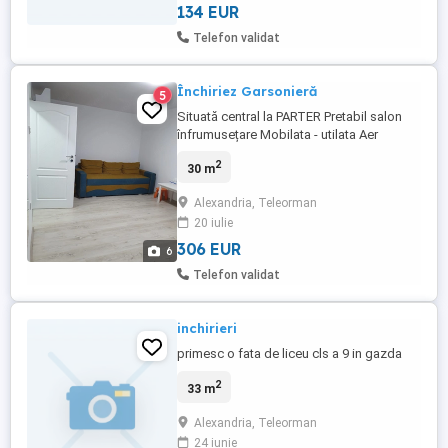
134 EUR
Telefon validat
Închiriez Garsonieră
5
Situată central la PARTER Pretabil salon
înfrumusețare Mobilata - utilata Aer
condiționat Centrala termică Totul nou
2
30 m
Preț fix
Alexandria, Teleorman
20 iulie
306 EUR
6
Telefon validat
inchirieri
primesc o fata de liceu cls a 9 in gazda
2
33 m
Alexandria, Teleorman
24 iunie