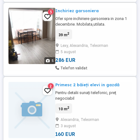
Inchiriez garsoniera
3
Ofer spre inchiriere garsoniera in zona 1
decembrie. Mobilata,utilata.
2
39 m
Lexy, Alexandria, Teleorman
5 august
286 EUR
5
Telefon validat
Primesc 2 băieți elevi in gazdă
2
Pentru detalii sunați telefonic, preț
negociabil
2
10 m
Alexandria, Teleorman
3 august
160 EUR