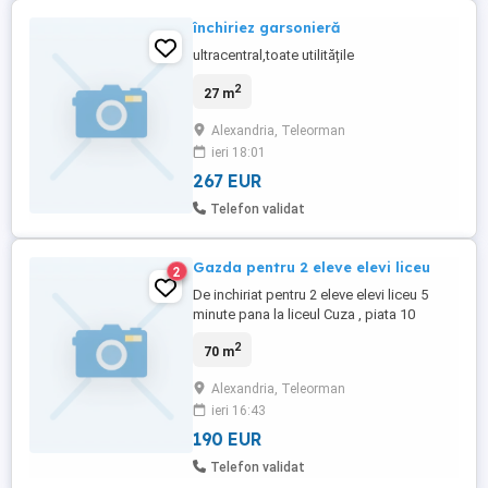
închiriez garsonieră
ultracentral,toate utilitățile
2
27 m
Alexandria, Teleorman
ieri 18:01
267 EUR
Telefon validat
Gazda pentru 2 eleve elevi liceu
2
De inchiriat pentru 2 eleve elevi liceu 5
minute pana la liceul Cuza , piata 10
minute pana la liceul Pedagogic si
2
70 m
Teoretic Langa bloc sunt supermarketuri,
saormerie, patiserie si statie de autobuz.
Alexandria, Teleorman
Detalii suplimentare la telefon
ieri 16:43
190 EUR
Telefon validat