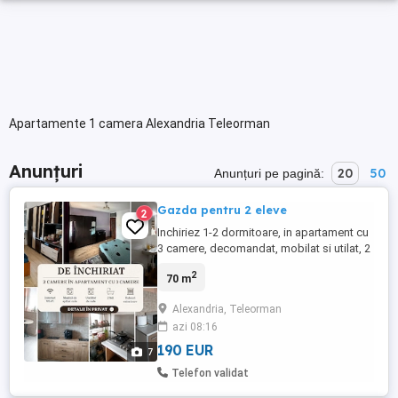
Apartamente 1 camera Alexandria Teleorman
Anunțuri
20
50
Anunțuri pe pagină:
Gazda pentru 2 eleve
2
Inchiriez 1-2 dormitoare, in apartament cu
3 camere, decomandat, mobilat si utilat, 2
grupuri sanitare, izolat interior si exterior,
2
70 m
jaluzele exterioare. - masina spalat rufe -
uscator rufe statia de autobuz 1 Mai
Alexandria, Teleorman
Langa bloc - supermarketuri, patiserie,
azi 08:16
saormerie, parc 5 minute pana la Liceul
CUZA Pretul ...
190 EUR
7
Telefon validat