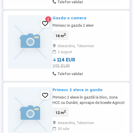
Telefon validat
Gazda o camera
2
Primesc in gazda 2 elevi
2
16 m
Alexandria, Teleorman
3 august
114 EUR
191 EUR
Telefon validat
Primesc 2 eleve in gazda
Primesc 2 eleve în gazdă la bloc, zona
HCC cu Dunării, aproape de liceele Agricol
și MF.
2
12 m
Alexandria, Teleorman
30 iulie