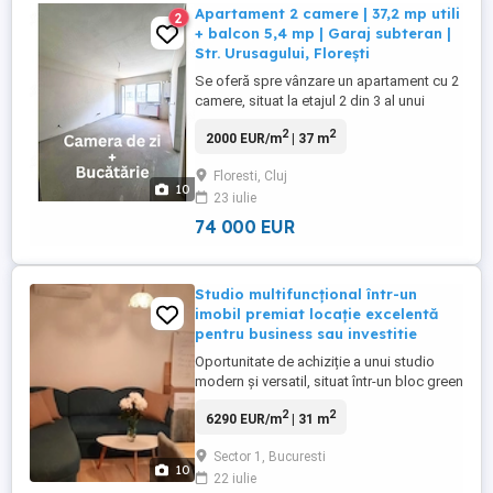
Apartament 2 camere | 37,2 mp utili
2
+ balcon 5,4 mp | Garaj subteran |
Str. Urusagului, Florești
Se oferă spre vânzare un apartament cu 2
camere, situat la etajul 2 din 3 al unui
imobil construit în 2024, pe strada
2
2
2000 EUR/m
| 37 m
Urusagului, zona viitorului metrou capăt
de linie, într-o zonă liniștită, cu acces facil
Floresti, Cluj
către principalele puncte de interes si
10
23 iulie
pădure. Apartamentul are o suprafață utilă
de 37,2 mp, ...
74 000 EUR
Studio multifuncțional într-un
imobil premiat locație excelentă
pentru business sau investitie
Oportunitate de achiziție a unui studio
modern și versatil, situat într-un bloc green
premiat, într-o locație deosebită, cu acces
2
2
6290 EUR/m
| 31 m
facil și vizibilitate foarte bună. Spațiul este
ideal pentru activități de consultanță,
Sector 1, Bucuresti
cabinet de psihologie, coaching, terapii,
10
22 iulie
birou pentru profesii liberale sau orice ...