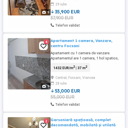
29 iulie
proprie, calorifere și geamuri termopan.
Internet Wi-Fi activ. Amplasare ...
35,900 EUR
9
37,900 EUR
Telefon validat
Apartament 1 camera, Vanzare,
4
centru Focsani
Apartament cu 1 camera de vanzare.
Apartamentul are 1 camera, 1 hol spatios,
Etj 7 din 8. Este complet renovat, modern,
2
2
1432 EUR/m
| 37 m
termopan, usa metalica, gresie, faianta,
cabina de dus, mobila de baie si
Central, Focsani, Vrancea
bucatarie, centrala termica proprie.
28 iulie
Apartamentul se afla in centrul Focsanului,
9
zona buna, Bld Unirii. Pretul ...
53,000 EUR
55,000 EUR
Telefon validat
Garsonieră spațioasă, complet
2
decomandată, mobilată și utilată