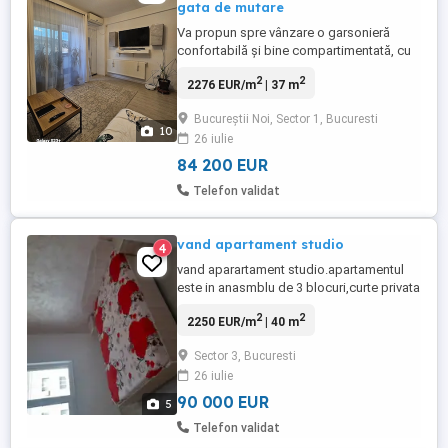
gata de mutare
Va propun spre vânzare o garsonieră
confortabilă și bine compartimentată, cu
o suprafață de 37 mp, situată la etajul 3
2
2
2276 EUR/m
| 37 m
din 3 al unui imobil construit în 2013, pe
Strada Moldovei, Sector 1. Locuința este
Bucureștii Noi, Sector 1, Bucuresti
complet decomandată și este compusă
10
26 iulie
din: Hol generos; Bucătărie separată; Baie;
Cameră de zi; Balcon ...
84 200 EUR
Telefon validat
vand apartament studio
4
vand aparartament studio.apartamentul
este in anasmblu de 3 blocuri,curte privata
și parc.apartamentul este situat pe strada
2
2
2250 EUR/m
| 40 m
marului în sectorul 3.Acesta este dotat cu
centrala foarte econom având încălzire în
Sector 3, Bucuresti
pardoseala.
26 iulie
90 000 EUR
5
Telefon validat