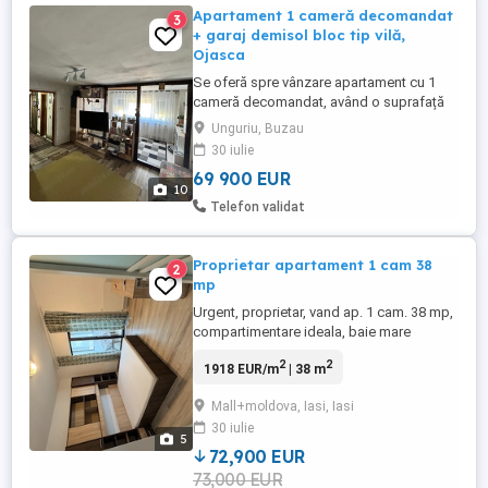
Apartament 1 cameră decomandat
3
+ garaj demisol bloc tip vilă,
Ojasca
Se oferă spre vânzare apartament cu 1
cameră decomandat, având o suprafață
utilă de 46 mp, etaj 1 din 1, situat în
Unguriu, Buzau
Ojasca, într-un bloc tip vilă construit în
30 iulie
2001, cu doar 12 apartamente, ceea ce
69 900 EUR
oferă liniște, intimitate și confort.
10
Apartamentul este foarte bine organizat și
Telefon validat
amenajat ca având 2 camere, ...
Proprietar apartament 1 cam 38
2
mp
Urgent, proprietar, vand ap. 1 cam. 38 mp,
compartimentare ideala, baie mare
separata, hol separat perfect pentru a
2
2
1918 EUR/m
| 38 m
pastra ordinea lucrurilor si a hainelor din
casa, bucatarie mare separata, balcon
Mall+moldova, Iasi, Iasi
luminos pe toata lungimea
30 iulie
apartamentului, bloc curat, supraveghere
5
video, loc de parcare proprietate, mobilat,
72,900 EUR
...
73,000 EUR