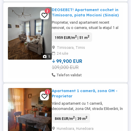
DEOSEBIT! Apartament cochet in
2
Timisoara, piata Mocioni (Sinaia)
Proprietar, vand apartament recent
renovat, cu o camera, situat la etajul 1 al
unei cladiri istorice din Timisoara, Piata
2
2
1959 EUR/m
| 51 m
Mocioni (Sinaia). Apartamentul este
luminos, inalt, si linistit, cu un balcon ideal
Timisoara, Timis
pt cafeluta de dimineata. Se vinde mobilat
24 iulie
si utilat, cu canapea extensibila (saltea
5
relaxa), birou, ...
99,900 EUR
109,000 EUR
Telefon validat
Apartament 1 cameră, zona OM -
1
Proprietar
Vând apartament cu 1 cameră,
decomandat, zona OM, strada Eliberării, în
suprafață utilă de 38.81 mp + balconul,
2
2
846 EUR/m
| 39 m
amplasat la etajul 2 din D+P+2E+Pod.
Apartamentul beneficiază de centrală
Hunedoara, Hunedoara
termică, tâmplărie PVC cu geam termopan