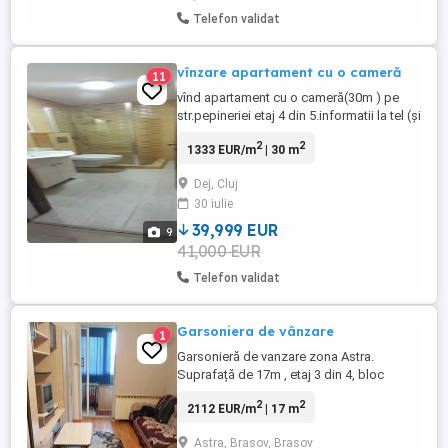
Telefon validat
vînzare apartament cu o cameră
11
vînd apartament cu o cameră(30m ) pe
str.pepineriei etaj 4 din 5.informatii la tel (și
pe WhatsApp).
2
2
1333 EUR/m
| 30 m
Dej, Cluj
30 iulie
39,999 EUR
9
41,000 EUR
Telefon validat
Garsoniera de vânzare
1
Garsonieră de vanzare zona Astra.
Suprafață de 17m , etaj 3 din 4, bloc
reabilitat termic. Locuința se vinde
2
2
2112 EUR/m
| 17 m
complet mobilată și utilată, exact ca în
fotografii. Include: aragaz, cuptor, frigider,
Astra, Brasov, Brasov
mașină de spălat rufe. Centrală termică