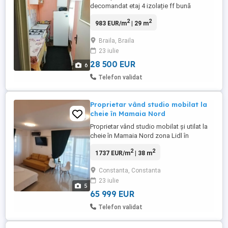
decomandat etaj 4 izolație ff bună
contorizat parchet lemn masiv balcon
2
2
983 EUR/m
| 29 m
închis. Tf. ușor negociabil.zona obor Bloc
mixst zonă foarte bună toate actele la zi
Braila, Braila
23 iulie
28 500 EUR
6
Telefon validat
Proprietar vând studio mobilat la
cheie în Mamaia Nord
Proprietar vând studio mobilat și utilat la
cheie în Mamaia Nord zona Lidl în
ansamblul rezidențial IBO Residence. -
2
2
1737 EUR/m
| 38 m
bloc nou construit - lift - etajul 2 - vedere
pe față - loc de joaca pentru copii -
Constanta, Constanta
posibilitate loc de parcare - capacitate de
23 iulie
cazare 4 adulți - pat matrimonial și
5
canapea extensibilă - ...
65 999 EUR
Telefon validat