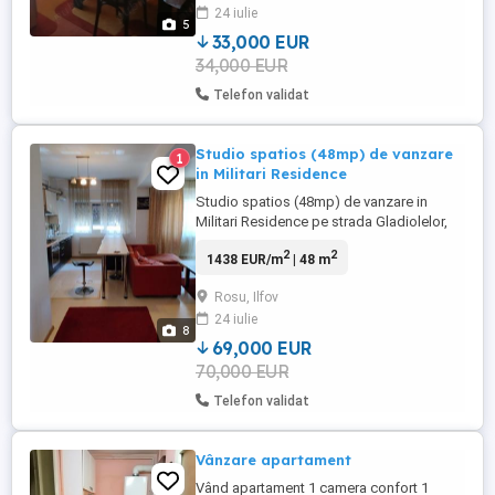
24 iulie
și boxă la demisol. Finisaje clasice,
5
locuibil, mobilat. Accept si tranzacție ...
33,000 EUR
34,000 EUR
Telefon validat
Studio spatios (48mp) de vanzare
1
in Militari Residence
Studio spatios (48mp) de vanzare in
Militari Residence pe strada Gladiolelor,
etaj 2 5. Apartamentul este complet
2
2
1438 EUR/m
| 48 m
mobilat si utilat, liber pentru mutare
imediata. Zona matura, linistita, fara strazi
Rosu, Ilfov
neasfaltate si santiere. La 2 minute de
24 iulie
Kids Club. Balconul este inchis cu geam
8
tripan si are 4 mp.
69,000 EUR
70,000 EUR
Telefon validat
Vânzare apartament
Vând apartament 1 camera confort 1