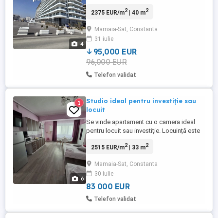
achiziționa un studio premium în Grand
2
2
2375 EUR/m
| 40 m
Resort Tomis Villa 5 stele Mamaia Nord,
Recepția finală 27 iulie 2026 Poziționat
Mamaia-Sat, Constanta
excelent, ideal pentru vacanțe sau
31 iulie
investiție profitabilă. Dotări & finisaje
4
premium: Parcare ...
95,000 EUR
96,000 EUR
Telefon validat
Studio ideal pentru investiție sau
1
locuit
Se vinde apartament cu o camera ideal
pentru locuit sau investiție. Locuință este
luminoasa si bine compartimentata si se
2
2
2515 EUR/m
| 33 m
vinde asa cum este in fotografii.
Apartamentul dispune de camera
Mamaia-Sat, Constanta
spațioasă ,bucătărie funcțională, mobilată
30 iulie
si utilata ,baie generoasă si balcon.
6
Dotari:AC,masina de spălat rufe,centrala ...
83 000 EUR
Telefon validat