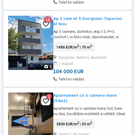
Telefon validat
Ap 3 cam et 3 Giurgiului-Toporasi
18
bl Nou
Ap 3 camere, dormitor, etaj 3 3, P+3,
confort I, in bloc mixt, decomandat, in
constructie, 80mp, constr. 2022, supr. utila
2
2
1486 EUR/m
| 70 m
: 70mp, utilat, 2 bai, o bucatarie, un balcon,
in apropiere de transport in comun, parc,
Giurgiului, Sector 5, Bucuresti
magazine, mall, piata, unitate sanitara,
1 august
scoala, gradinita, gresie, faianta, parchet,
8
tamplarie ...
104 000 EUR
Telefon validat
Apartament cu o camera mare
1
(53m2)
Apartament cu o camera mare, hol, baie
cu dus, bucătărie mobilată si utilată. Ideal
pentru birou firma sau Airbnb Se afla in
2
2
2830 EUR/m
| 53 m
zona Cișmigiu- Palatul telefoanelor
Sector 1, Bucuresti