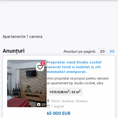
Apartamente 1 camera
Anunțuri
20
50
Anunțuri pe pagină:
Proprietar vand Studio cochet
1
renovat total si mobilat in stil
minimalist atemporal...
Unic proprietar va propun pentru vânzare
un apartament tip studio cochet, ultra
finisat, cu un design modern, minimalist
2
2
1970 EUR/m
| 33 m
situat in cartierul Obcini la 4 minute de
mers de METRO Suceava. Aici veți găsi o
Obcini, Suceava, Suceava
atmosferă plină de eleganță și confort,
10
1 august
care va face viața de zi cu zi cu adevărat
specială. Pășiți ...
65 000 EUR