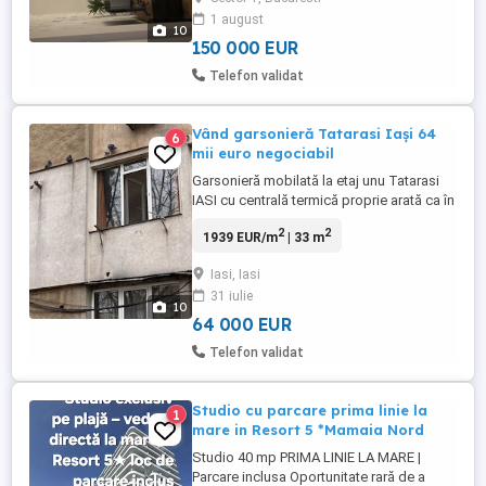
1 august
10
150 000 EUR
Telefon validat
Vând garsonieră Tatarasi Iași 64
6
mii euro negociabil
Garsonieră mobilată la etaj unu Tatarasi
IASI cu centrală termică proprie arată ca în
poze este îmbrăcată cu polistiren de 10
2
2
1939 EUR/m
| 33 m
exterior și interior cu polistiren extrudat de
2 instalație pe cupru călduroasă instalație
Iasi, Iasi
sanitară separată suprafață de 33 m
31 iulie
pătrați văruită recent cu foarte mari
10
îmbunătățiri ...
64 000 EUR
Telefon validat
Studio cu parcare prima linie la
1
mare in Resort 5 *Mamaia Nord
Studio 40 mp PRIMA LINIE LA MARE |
Parcare inclusa Oportunitate rară de a