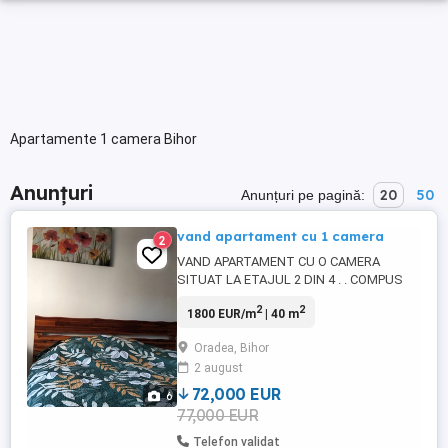
Apartamente 1 camera Bihor
Anunțuri
20
50
Anunțuri pe pagină:
vand apartament cu 1 camera
2
VAND APARTAMENT CU O CAMERA
SITUAT LA ETAJUL 2 DIN 4 . . COMPUS
DIN : *1CAMERA SITUAT LA ETAJUL 2 4 .
2
2
1800 EUR/m
| 40 m
*1 BAIE CU GEAM DE AERISIRE *BALCON
*BUCATARUE AVEM AER CONDITIONAT SI
Oradea, Bihor
CENTRALA PE GAZ DREPT PT. CARE
2 august
CONSUMUL PT. INCALZIRE SUNT MICI .
*STATIE DE AUTOBUZ SI MAGAZINE
72,000 EUR
6
SUNT FOARTE APROAPE . ZONA ...
77,000 EUR
Telefon validat