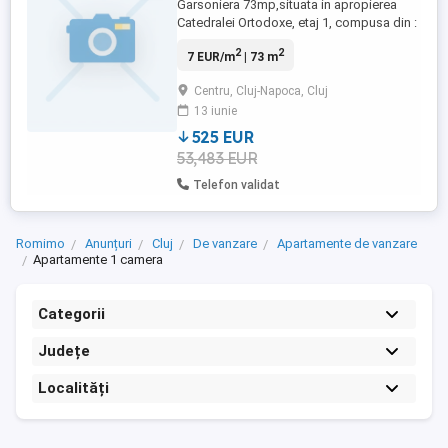
Garsoniera 73mp,situata in apropierea
Catedralei Ortodoxe, etaj 1, compusa din :
1 camera 45mp, bucătărie 14mp, baie 5
2
2
7 EUR/m
| 73 m
mp, debara, antre comun, pivniță, pod
comun , deschidere spre curte interioara,
Centru, Cluj-Napoca, Cluj
balcon mare înspre curte.Centrala termica
13 iunie
proprie, geamuri și ușa tip termopan din
lemn 550 euro.
525 EUR
53,483 EUR
Telefon validat
Romimo
Anunțuri
Cluj
De vanzare
Apartamente de vanzare
Apartamente 1 camera
Categorii
Județe
Localități