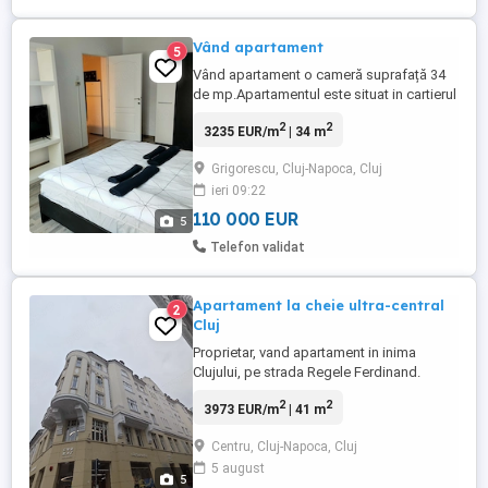
Vând apartament
5
Vând apartament o cameră suprafață 34
de mp.Apartamentul este situat in cartierul
Grigorescu și are centrala termica,geamuri
2
2
3235 EUR/m
| 34 m
termopan,ușa metalică,mobilat.In zona
sunt supermarketuri ,bănci,statia de bus la
Grigorescu, Cluj-Napoca, Cluj
1 min distanta.pret 110 000 E negociabil
ieri 09:22
110 000 EUR
5
Telefon validat
Apartament la cheie ultra-central
2
Cluj
Proprietar, vand apartament in inima
Clujului, pe strada Regele Ferdinand.
Apartament la mansarda, bloc cu lift (unul
2
2
3973 EUR/m
| 41 m
din cele 4 blocuri cu lift istoric si
functional 100%) din Cluj. Suprafata
Centru, Cluj-Napoca, Cluj
41mp, finisat mobilat utilat, predare la
5 august
cheie. Ideal pentru inchiriere sau chiar
5