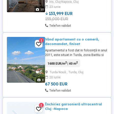
Iris, Cluj-Napoca, Cluj
află la doar 3 minute de mers pe jos până
23 iunie
la stația de tramvai și autobuz, grădiniță,
10
bancă, ...
133,999 EUR
155,000 EUR
Telefon validat
Vând apartament cu o cameră,
1
decomandat, finisat
Apartamentul a fost dat in folosință in anul
2011, este situat in Turda, zona Baritiu si
are următoarele caracteristici: - suprafață
2
2
1688 EUR/m
| 40 m
utilă: 40 mp - dispune de o terasă de 40
mp; - finisat; - mobilat; - masina de spălat
Turda Nouă , Turda, Cluj
rufe; - aer condiționat.
20 iunie
8
67 500 EUR
Telefon validat
Închiriez garsonieră ultracentral
2
Cluj -Napoca