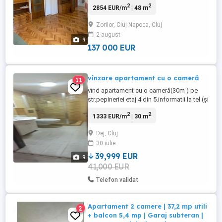
2
2
2854 EUR/m
| 48 m
Arhitectura, intr-un imobil finalizat in anul
2001. Locuinta este ideala atat pentru
Zorilor, Cluj-Napoca, Cluj
investitie, cat si pentru o persoana care
2 august
doreste o locuinta intr-una din cele mai
9
cautate zone ...
137 000 EUR
vînzare apartament cu o cameră
11
vînd apartament cu o cameră(30m ) pe
str.pepineriei etaj 4 din 5.informatii la tel (și
pe WhatsApp).
2
2
1333 EUR/m
| 30 m
Dej, Cluj
30 iulie
39,999 EUR
9
41,000 EUR
Telefon validat
Apartament 2 camere | 37,2 mp utili
2
+ balcon 5,4 mp | Garaj subteran |