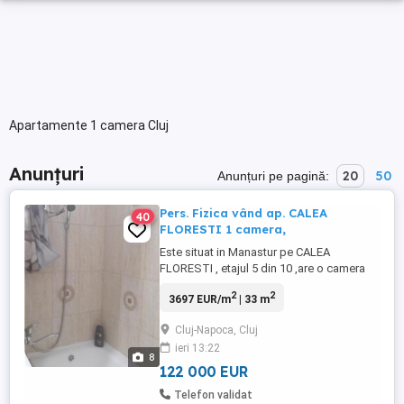
Apartamente 1 camera Cluj
Anunțuri
20
50
Anunțuri pe pagină:
Pers. Fizica vând ap. CALEA
40
FLORESTI 1 camera,
Este situat in Manastur pe CALEA
FLORESTI , etajul 5 din 10 ,are o camera
mare, bucatarie, baie,balcon inchis cu
2
2
3697 EUR/m
| 33 m
termopan,certificat energetic B,
debara,spatiu de depozitare, geamuri
Cluj-Napoca, Cluj
termopan,centrala termica,tv
ieri 13:22
cablu,interfon, este langa statia de
8
autobus,9 24b M26 ,zona foarte buna,se
122 000 EUR
poate inchiria ...
Telefon validat