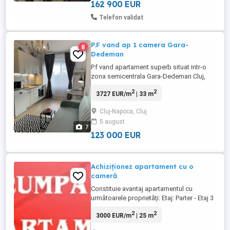
regim AirBNB, cu un randament ...
162 900 EUR
Telefon validat
P.F vand ap 1 camera Gara-
8
Dedeman
P.f vand apartament superb situat intr-o
zona semicentrala Gara-Dedeman Cluj,
decomandat (1 dormitor, 1baie, 1
2
2
3727 EUR/m
| 33 m
bucatarie cu living, 1 debara) situat la
etajul 4 4 , bloc izolat exterior si
Cluj-Napoca, Cluj
hidroizolatie, recent renovat si mobilat
5 august
utilat, avand centrala termica, aer
7
conditionat, boxa la subsol, parcare ...
123 000 EUR
Achiziționez apartament cu o
cameră
Constituie avantaj apartamentul cu
următoarele proprietăți: Etaj: Parter - Etaj 3
(exclus demisol sau etajul 4) Suprafața
2
2
3000 EUR/m
| 25 m
utila: minim 25 mp Stare imobil: Renovat
sau nerenovat Sursa de finanțare: avans +