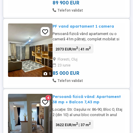
dispune de ...
89 900 EUR
Telefon validat
PF vand apartament 1 camera
Persoană fizică vând apartament cu o
cameră 41m pătrați, complet mobilat si
utilat, et1 4, balcon, parcare, in Floresti,
2
2
2073 EUR/m
| 41 m
strada Florilor, la 2 min de stația de
autobuz si magazine.
Floresti, Cluj
23 iunie
85 000 EUR
5
Telefon validat
Persoană fizică vând: Apartament
4
38 mp + Balcon 7,43 mp
Locație: Str. Oașului nr. 86-90, Bloc O, Etaj
2 (din 10) al unui bloc construit în anul
2019, la parterul căruia se află: Revo
2
2
3622 EUR/m
| 37 m
Fitness, Mega Image, Sinsay, cafenea,
Kärcher și salon frizerie. Apartamentul se