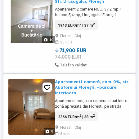
Str. Urusagului, Florești
Apartament 2 camere NOU, 37,2 mp +
balcon 5,4 mp, Urușagului Florești |
Parcare subterană | 0% comision 71.900
2
2
1943 EUR/m
| 37 m
NEGOCIABIL | DIRECT PROPRIETAR | FĂRĂ
COMISION Se vinde apartament nou cu 2
Floresti, Cluj
camere în Florești, strada Urușagului,
10
23 iulie
situat la etajul 2 din 3, într-un imobil
construit în 2024. Apartamentul ...
71,900 EUR
74,000 EUR
Telefon validat
Apartament1 cameră, com. 0%, str.
Abatorului Florești, +parcare
interioara
Apartament nou,cu o camera situat într-o
zonă apreciată din Florești, pe strada
Abatorului, la doar câteva minute de Parcul
2
2
2366 EUR/m
| 38 m
Poligon la 10 minute de Vivo Mall și cu
acces facil către Cluj-Napoca. Amplasat la
Floresti, Cluj
parterul unui imobil nou construit pe 4
8
8 iulie
niveluri și prevăzut cu lift, apartamentul