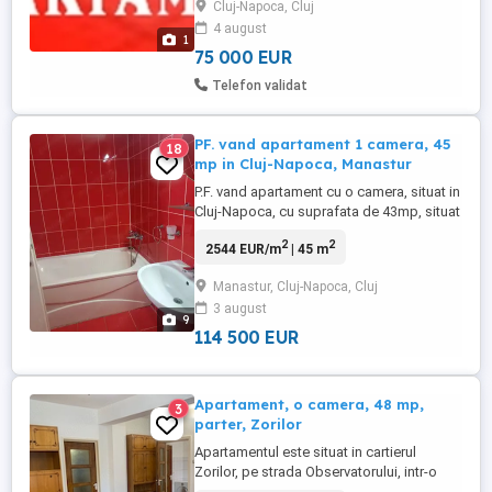
Cluj-Napoca, Cluj
credit Pret: Euro (în funcție de zonă, etaj,
4 august
starea imobilului, Dotări) Mesaj cu preț,
1
poze ...
75 000 EUR
Telefon validat
PF. vand apartament 1 camera, 45
18
mp in Cluj-Napoca, Manastur
P.F. vand apartament cu o camera, situat in
Cluj-Napoca, cu suprafata de 43mp, situat
la etajul 2 intr-un imobil cu 3 etaje.
2
2
2544 EUR/m
| 45 m
Apartamentul este decomandat, compus
din 1 camera, 1 hol, 1 baie, 1 bucătărie și
Manastur, Cluj-Napoca, Cluj
un balcon. Apartamentul cu orientare
3 august
sudica este finisat si mobilat si este dotat
9
cu centrala ...
114 500 EUR
Apartament, o camera, 48 mp,
3
parter, Zorilor
Apartamentul este situat in cartierul
Zorilor, pe strada Observatorului, intr-o
zona excelenta,vis-a-vis de Facultatea de