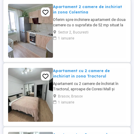
Apartament 2 camere de inchiriat
in zona Colentina
Oferim spre inchiriere apartament de doua
camere cu o suprafata de 52 mp situat la
etajul 4 complet mobilat si utilat in zona
Sector 2, Bucuresti
Colentina str Vasile Bacila ,imobilul este
1 ianuarie
disponibil cu mutare imediata .
Apartament cu 2 camere de
inchiriat in zona Tractorul
Apartament cu 2 camere de închiriat în
Tractorul, aproape de Coresi Mall și
mijloace de transport. Situat la etajul 1,
Brasov, Brasov
într-un bloc nou, cu suprafață utilă de 53
1 ianuarie
mp. Compartimentare decomandată,
bucătărie mobilată și utilată, living
modern, dormitor confortabil, baie cu
cadă și balcon deschis. Dotat ...