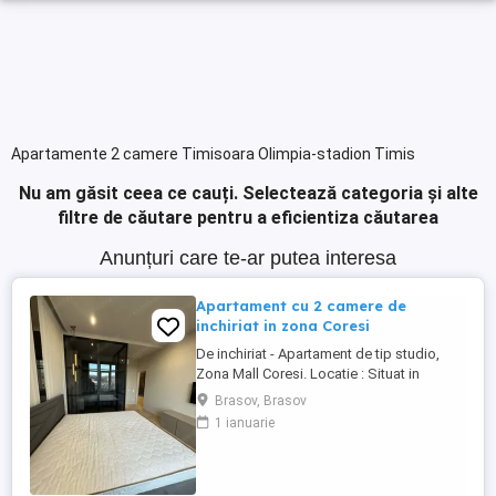
Apartamente 2 camere Timisoara Olimpia-stadion Timis
Nu am găsit ceea ce cauți.
Selectează categoria și alte
filtre de căutare pentru a eficientiza căutarea
Anunțuri care te-ar putea interesa
Apartament cu 2 camere de
inchiriat in zona Coresi
De inchiriat - Apartament de tip studio,
Zona Mall Coresi. Locatie : Situat in
imediata apropiere a Coresi Mall, intr-o
Brasov, Brasov
zona vibranta si accesibila, cu numeroase
1 ianuarie
facilitati la indemana. Apartament modern,
proaspat amenajat, care se inchiriaza
pentru prima data. Acest spatiu elegant
ofera un design contemporan, ideal ...