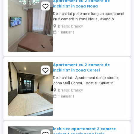
Apartament cu 2 camere de
inchiriat in zona Noua
De inchiriat pe termen lung un apartament
cu 2 camere in zona Noua , avand o
suprafata utila de 49 mp , etajul 1 .
Brasov, Brasov
Apartamentul are ca si dotari , aragaz ,
1 ianuarie
masina de spalat , aragaz , centrala
proprie , toate necesarele . In apropiere se
gandeste Dedeman , magazine , mijloace
de transport . Dispune ...
Apartament cu 2 camere de
inchiriat in zona Coresi
De inchiriat - Apartament de tip studio,
Zona Mall Coresi. Locatie : Situat in
imediata apropiere a Coresi Mall, intr-o
Brasov, Brasov
zona vibranta si accesibila, cu numeroase
1 ianuarie
facilitati la indemana. Apartament modern,
proaspat amenajat, care se inchiriaza
pentru prima data. Acest spatiu elegant
ofera un design contemporan, ideal ...
lnchiriez apartament 2 camere