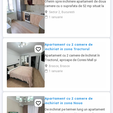
Oferim spre inchiriere apartament de doua
camere cu o suprafata de 52 mp situat la
etajul 4 complet mobilat si utilat in zona
Sector 2, Bucuresti
Colentina str Vasile Bacila ,imobilul este
1 ianuarie
disponibil cu mutare imediata .
Apartament cu 2 camere de
inchiriat in zona Tractorul
Apartament cu 2 camere de închiriat în
Tractorul, aproape de Coresi Mall și
mijloace de transport. Situat la etajul 1,
Brasov, Brasov
într-un bloc nou, cu suprafață utilă de 53
1 ianuarie
mp. Compartimentare decomandată,
bucătărie mobilată și utilată, living
modern, dormitor confortabil, baie cu
cadă și balcon deschis. Dotat ...
Apartament cu 2 camere de
inchiriat in zona Noua
De inchiriat pe termen lung un apartament