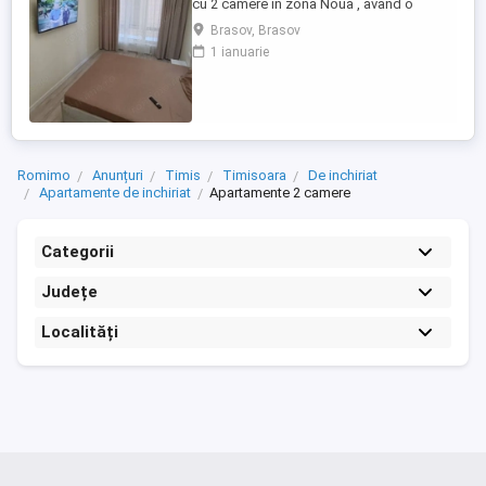
cu 2 camere in zona Noua , avand o
suprafata utila de 49 mp , etajul 1 .
Brasov, Brasov
Apartamentul are ca si dotari , aragaz ,
1 ianuarie
masina de spalat , aragaz , centrala
proprie , toate necesarele . In apropiere se
gandeste Dedeman , magazine , mijloace
de transport . Dispune ...
Romimo
Anunțuri
Timis
Timisoara
De inchiriat
Apartamente de inchiriat
Apartamente 2 camere
Categorii
Județe
Localități