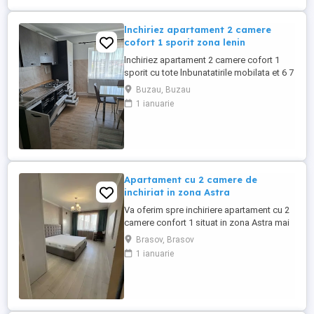
lnchiriez apartament 2 camere
cofort 1 sporit zona lenin
lnchiriez apartament 2 camere cofort 1
sporit cu tote lnbunatatirile mobilata et 6 7
cu centrala termica parchet gresie faenta
Buzau, Buzau
taplarie termopan balconul lnchis ln
1 ianuarie
tetmopa zona lenin
Apartament cu 2 camere de
inchiriat in zona Astra
Va oferim spre inchiriere apartament cu 2
camere confort 1 situat in zona Astra mai
exact zona Ardealului zona buna a
Brasov, Brasov
orasului linistita. Apartamentul este
1 ianuarie
decomandat cu o suprafata utila de 50
mp este situat la etaj 2 din 10. Pentru mai
multe detalii apelati la nr de telefon afisat!