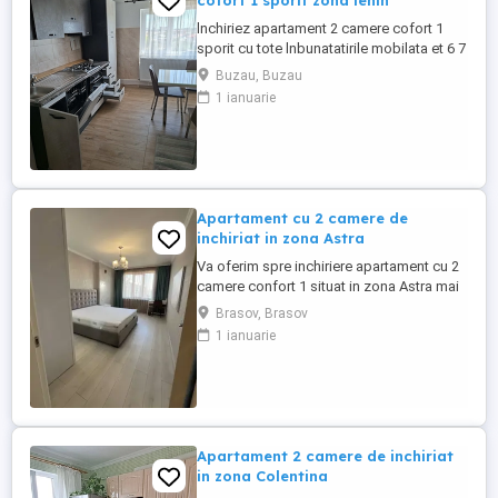
cofort 1 sporit zona lenin
lnchiriez apartament 2 camere cofort 1
sporit cu tote lnbunatatirile mobilata et 6 7
cu centrala termica parchet gresie faenta
Buzau, Buzau
taplarie termopan balconul lnchis ln
1 ianuarie
tetmopa zona lenin
Apartament cu 2 camere de
inchiriat in zona Astra
Va oferim spre inchiriere apartament cu 2
camere confort 1 situat in zona Astra mai
exact zona Ardealului zona buna a
Brasov, Brasov
orasului linistita. Apartamentul este
1 ianuarie
decomandat cu o suprafata utila de 50
mp este situat la etaj 2 din 10. Pentru mai
multe detalii apelati la nr de telefon afisat!
Apartament 2 camere de inchiriat
in zona Colentina