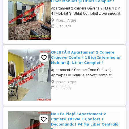
Liber Mobilat Și Utilat Complet !
Apartament 2 camere Găvana 2 | Etaj 1 Din
4 | Mobilat Și Utilat Complet| Liber imediat
| Zonă liniștită - Descoperă un apartament
Pitesti, Arges
de 2 camere Semidecomandat, situat la
1 ianuarie
etajul 1 din 4, într-un bloc îngrijit din
Găvana 2 una dintre cele mai apreciate ...
OFERTĂ!!! Apartament 2 Camere
Craiovei Confort 1 Etaj Intermediar
Mobilat Și Utilat Complet !
Apartament 2 Camere Zona Craiovei,
Aproape De Centru Renovat Complet,
Mobilat Premium, Etaj Intermediar, Bloc Cu
Pitesti, Arges
Lift - Îți prezentăm un apartament modern
1 ianuarie
și extrem de bine poziționat, situat în zona
Craiovei, una dintre cele mai căutate zone
datorită accesului rapid către centrul
orașului, ...
Nou Pe Piață ! Apartament 2
Camere TRIVALE Confort 1
Decomandat 94 Mp Liber Centrală