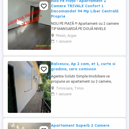
Nou Pe Piață ! Apartament 2
Camere TRIVALE Confort 1
Decomandat 94 Mp Liber Centrală
Proprie
NOU PE PIAȚĂ !!! Apartament cu 2 camere
TIP MANSARDĂ PE DOUĂ NIVELE
spațioasă 94 Mp., în Trivale Complex 2,
Pitesti, Arges
Pitești - Te invităm să descoperi un
1 ianuarie
apartament deosebit, recent intrat pe
piață, situat într-o zonă liniștită și verde
din cartierul Trivale Complex 2. Ideal
pentru cei care caută confort, ...
Balcescu, Ap 2 cam, et 1, curte si
gradina, zero comision
Agentia Solutii Simple Imobiliare va
propune un apartament cu 2 camere,
nedecomandat, luminos, situat la etajul 1,
Timisoara, Timis
intr-o casa vila cu 1 etaj, 10 apartamente in
1 ianuarie
imobil, 5 ap nivel, suprafata utila de 68m,
curte linistita, in Timisoara, Zona
Blacescu- Piata Crucii, aflat in zona
istorica dar nu este cladire ...
Apartament Superb 2 Camere