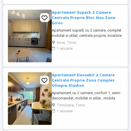
Apartament Superb 2 Camere
Centrala Proprie Bloc Nou Zona
Giroc
Apartament superb cu 2 camere, complet
mobilat si utilat, centrala proprie, incalzire
in pardoseala, su: 40 mp, plus balcon, de
Giroc, Timis
6 mp, et.2 din 3 si 1 loc de parcare trecut
1 ianuarie
in Cf. Foarte aproape de toate punctele de
interes din zona. Disponibil imediat. Pret:
94881Euro Tel: 0726649775
Apartament Deosebit 2 Camere
Centrala Proprie Zona Complex
Olimpia Stadion
Apartament cu 2 camere, confort 1, semi-
decomandat, mobilat si utilat , mobila
fiind facuta pe comanda, centrala proprie,
Timisoara, Timis
su: 56 mp, balcon inchis in termopan, 1
1 ianuarie
bucatarie, 1 baie cu geam, etaj 2 din 10,
bloc cu lift si anvelopat, atat exterior cat si
interior, plus boxa la subsol trecuta in Cf.
Foarte ...