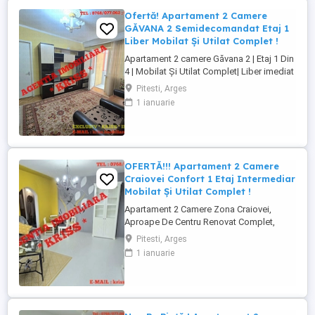
Ofertă! Apartament 2 Camere
GĂVANA 2 Semidecomandat Etaj 1
Liber Mobilat Și Utilat Complet !
Apartament 2 camere Găvana 2 | Etaj 1 Din
4 | Mobilat Și Utilat Complet| Liber imediat
| Zonă liniștită - Descoperă un apartament
Pitesti, Arges
de 2 camere Semidecomandat, situat la
1 ianuarie
etajul 1 din 4, într-un bloc îngrijit din
Găvana 2 una dintre cele mai apreciate ...
OFERTĂ!!! Apartament 2 Camere
Craiovei Confort 1 Etaj Intermediar
Mobilat Și Utilat Complet !
Apartament 2 Camere Zona Craiovei,
Aproape De Centru Renovat Complet,
Mobilat Premium, Etaj Intermediar, Bloc Cu
Pitesti, Arges
Lift - Îți prezentăm un apartament modern
1 ianuarie
și extrem de bine poziționat, situat în zona
Craiovei, una dintre cele mai căutate zone
datorită accesului rapid către centrul
orașului, ...