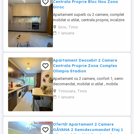
Centrala Proprie Bloc Nou Zona
Giroc
Apartament superb cu 2 camere, complet
mobilat si utilat, centrala proprie, incalzire
in pardoseala, su: 40 mp, plus balcon, de
Giroc, Timis
6 mp, et.2 din 3 si 1 loc de parcare trecut
1 ianuarie
in Cf. Foarte aproape de toate punctele de
interes din zona. Disponibil imediat. Pret:
94881Euro Tel: 0726649775
Apartament Deosebit 2 Camere
Centrala Proprie Zona Complex
Olimpia Stadion
Apartament cu 2 camere, confort 1, semi-
decomandat, mobilat si utilat , mobila
fiind facuta pe comanda, centrala proprie,
Timisoara, Timis
su: 56 mp, balcon inchis in termopan, 1
1 ianuarie
bucatarie, 1 baie cu geam, etaj 2 din 10,
bloc cu lift si anvelopat, atat exterior cat si
interior, plus boxa la subsol trecuta in Cf.
Foarte ...
Ofertă! Apartament 2 Camere
GĂVANA 2 Semidecomandat Etaj 1