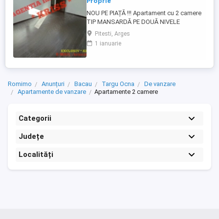
Proprie
NOU PE PIAȚĂ !!! Apartament cu 2 camere
TIP MANSARDĂ PE DOUĂ NIVELE
spațioasă 94 Mp., în Trivale Complex 2,
Pitesti, Arges
Pitești - Te invităm să descoperi un
1 ianuarie
apartament deosebit, recent intrat pe
piață, situat într-o zonă liniștită și verde
din cartierul Trivale Complex 2. Ideal
pentru cei care caută confort, ...
Romimo
Anunțuri
Bacau
Targu Ocna
De vanzare
Apartamente de vanzare
Apartamente 2 camere
Categorii
Județe
Localități