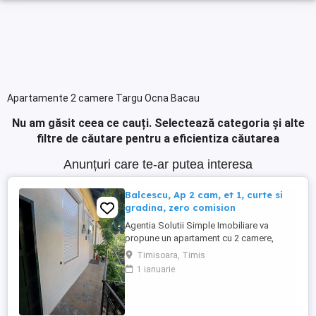
Apartamente 2 camere Targu Ocna Bacau
Nu am găsit ceea ce cauți.
Selectează categoria și alte
filtre de căutare pentru a eficientiza căutarea
Anunțuri care te-ar putea interesa
Balcescu, Ap 2 cam, et 1, curte si
gradina, zero comision
Agentia Solutii Simple Imobiliare va
propune un apartament cu 2 camere,
nedecomandat, luminos, situat la etajul 1,
Timisoara, Timis
intr-o casa vila cu 1 etaj, 10 apartamente in
1 ianuarie
imobil, 5 ap nivel, suprafata utila de 68m,
curte linistita, in Timisoara, Zona
Blacescu- Piata Crucii, aflat in zona
istorica dar nu este cladire ...