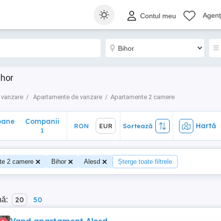
ane
Companii
Hartă
RON
EUR
Sortează
Agenți
Contul meu
1
ihor
 vanzare
Apartamente de vanzare
Apartamente 2 camere
oane
Companii
Hartă
RON
EUR
Sortează
1
te 2 camere
Bihor
Alesd
Șterge toate filtrele
nă:
20
50