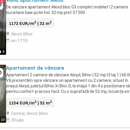
Vand apartament Alesd
2
De vanzare apartament Alesd bloc G3 complet mobilat ! 2 camere
bucatarie baie putin hol. 32 mp.pret 37.500 .
2
2
1172 EUR/m
| 32 m
Alesd, Bihor
ieri 17:53
8
Apartament de vânzare
Apartament 2 camere de vânzare Aleșd, Bihor | 52 mp | Etaj 1 | 60.
Vă prezentăm spre vânzare un apartament cu 2 camere, situat în
orașul Aleșd, județul Bihor, în Bloc D, la etajul 1 din 4 o poziționare i
pentru confort și acces facil. Cu o suprafață de 52 mp, locuința es
bine compartimentată ...
2
2
1154 EUR/m
| 52 m
Central, Alesd, Bihor
10
29 iulie