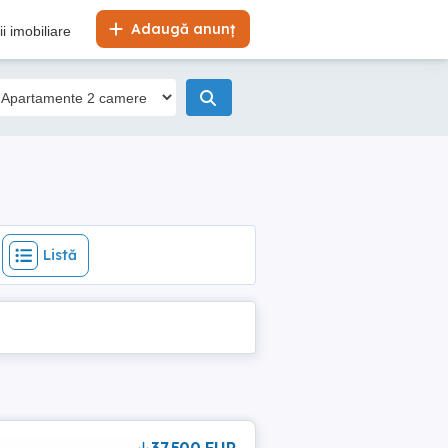
Listă
Adaugă anunț
i imobiliare
Listă