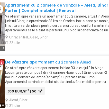
Apartament cu 2 camere de vanzare – Alesd, Bihor 
Parter | Complet mobilat | Renovat
Va oferim spre vanzare un apartament cu 2 camere, situat in Ales
judetul Bihor, la aproximativ 38 km de Oradea, intr-o zona pietonala
linistita si verde, ideala pentru cei care isi doresc confort si intimit
Apartamentul este situat la parterul unui bloc si beneficiaza de un
avantaj deosebit: ...
Ultracentral, Alesd, Bihor
22 iulie
13
De vânzare apartament cu 2camere Aleșd
1
Se oferă spre vânzare apartament în bloc R3 la etajul 3 în Aleșd.
Locuința este compusă din: -2 camere -baie -bucătărie -balcon -2
holuri -o cămară de lemne(apr.4mp) Suprafața utila:50mp.
Apartamentul se vinde mobilat și utilat incluzând:mobilier pentru
dormitor și living,sobă, canapea,aparat aer condiționat, ...
2
2
850 EUR/m
| 50 m
Alesd, Bihor
8
21 iulie