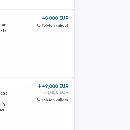
48 000 EUR
opan
Telefon validat
zate
49,000 EUR
51,000 EUR
leșd
Telefon validat
 în
oze -