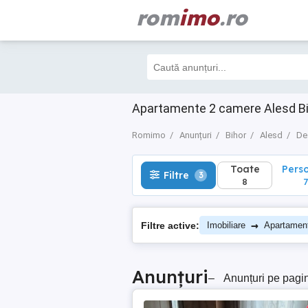
rom
imo
.ro
Toate
Perso
Filtre
3
8
7
Apartamente 2 camere Alesd B
Romimo
Anunțuri
Bihor
Alesd
De
Toate
Pers
Filtre
3
8
7
→
Filtre active:
Imobiliare
Apartamen
Anunțuri
–
Anunțuri pe pagi