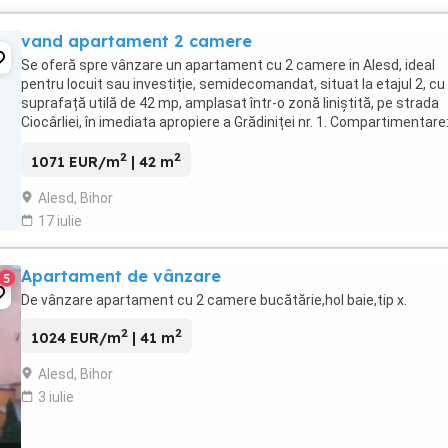
vand apartament 2 camere
Se oferă spre vânzare un apartament cu 2 camere in Alesd, ideal
pentru locuit sau investiție, semidecomandat, situat la etajul 2, cu
suprafață utilă de 42 mp, amplasat într-o zonă liniștită, pe strada
Ciocârliei, în imediata apropiere a Grădiniței nr. 1. Compartimentare:
Bucătărie cu cămară pentru ...
2
2
1071 EUR/m
| 42 m
Alesd, Bihor
17 iulie
Apartament de vânzare
5
De vânzare apartament cu 2 camere bucătărie,hol baie,tip x.
2
2
1024 EUR/m
| 41 m
Alesd, Bihor
3 iulie