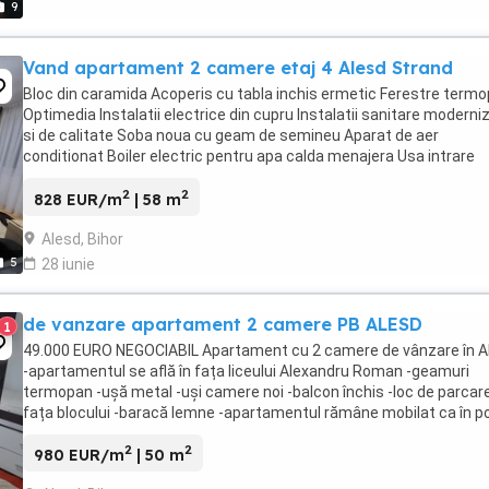
9
Vand apartament 2 camere etaj 4 Alesd Strand
Bloc din caramida Acoperis cu tabla inchis ermetic Ferestre term
Optimedia Instalatii electrice din cupru Instalatii sanitare moderni
si de calitate Soba noua cu geam de semineu Aparat de aer
conditionat Boiler electric pentru apa calda menajera Usa intrare
metalica Camara de lemne la parterul ...
2
2
828 EUR/m
| 58 m
Alesd, Bihor
5
28 iunie
de vanzare apartament 2 camere PB ALESD
1
49.000 EURO NEGOCIABIL Apartament cu 2 camere de vânzare în A
-apartamentul se află în fața liceului Alexandru Roman -geamuri
termopan -ușă metal -uși camere noi -balcon închis -loc de parcare
fața blocului -baracă lemne -apartamentul rămâne mobilat ca în p
are boiler pe gaz -apartamentul ...
2
2
980 EUR/m
| 50 m