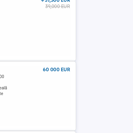
37,500 EUR
39,000 EUR
60 000 EUR
000
deală
te