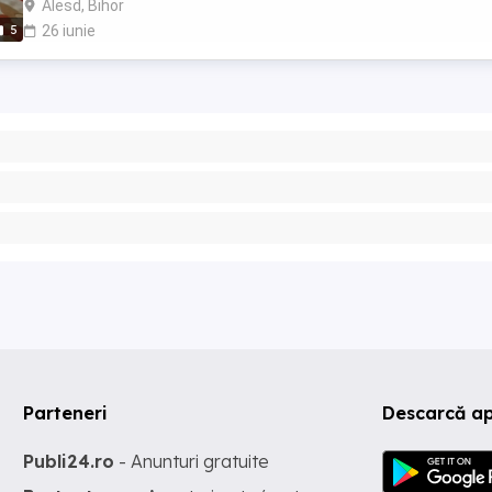
Alesd, Bihor
5
26 iunie
Parteneri
Descarcă a
Publi24.ro
- Anunturi gratuite