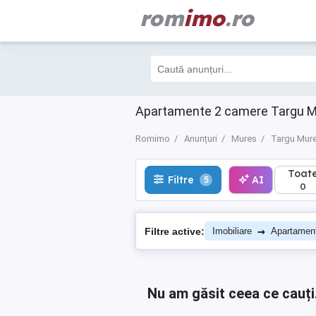
rom
imo
.ro
Toate
Filtre
AI
5
0
Apartamente 2 camere Targu M
Romimo
Anunțuri
Mures
Targu Mur
Toat
Filtre
AI
5
0
→
Filtre active:
Imobiliare
Apartamen
Nu am găsit ceea ce cauți