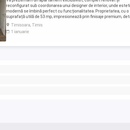
Vă prezentăm un apartament exclusivist, complet renovat și
reconfigurat sub coordonarea unui designer de interior, unde estet
modernă se îmbină perfect cu funcționalitatea. Proprietatea, cu o
suprafață utilă de 53 mp, impresionează prin finisaje premium, deta
decorative elegante și dotări de ultimă ...
Timisoara, Timis
1 ianuarie