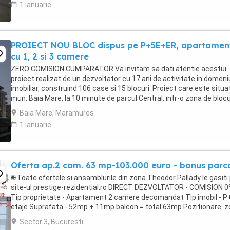
1 ianuarie
PROIECT NOU BLOC dispus pe P+5E+ER, apartamen
cu 1, 2 si 3 camere
ZERO COMISION CUMPARATOR Va invitam sa dati atentie acestui
proiect realizat de un dezvoltator cu 17 ani de activitate in domeni
imobiliar, construind 106 case si 15 blocuri. Proiect care este situat
mun. Baia Mare, la 10 minute de parcul Central, intr-o zona de blocu
noi si care oferă acces ...
Baia Mare, Maramures
1 ianuarie
Oferta ap.2 cam. 63 mp-103.000 euro - bonus parc
🌐 Toate ofertele si ansamblurile din zona Theodor Pallady le gasiti
site-ul prestige-rezidential.ro DIRECT DEZVOLTATOR - COMISION 
Tip proprietate - Apartament 2 camere decomandat Tip imobil - P
etaje Suprafata - 52mp + 11mp balcon = total 63mp Pozitionare: 
Titan-Pallady Facilitati in ...
Sector 3, Bucuresti