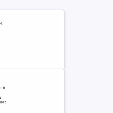
e.
intr-
s:
blic.