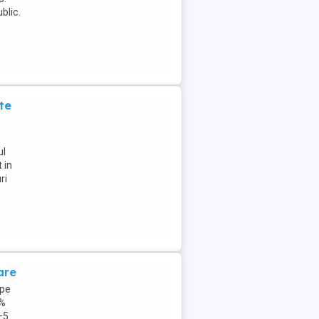
blic.
te
ul
 in
ri
are
 pe
0%
+5