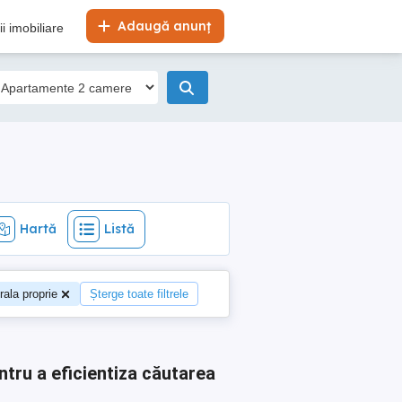
Hartă
Listă
Adaugă anunț
i imobiliare
Hartă
Listă
rala proprie
Șterge toate filtrele
ntru a eficientiza căutarea