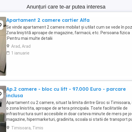
Anunțuri care te-ar putea interesa
Apartament 2 camere cartier Alfa
Se vinde apartament 2 camere mobilat și utilat cum se vede în poz
Zona liniștită aproape de magazine, farmacii, etc. Persoana fizica
:Pentru mai multe detalii
Arad, Arad
1 ianuarie
Ap.2 camere - bloc cu lift - 97.000 Euro - parcare
inclusa
Apartament cu 2 camere, situat la limita dintre Giroc si Timisoara, 
o zona linistita, aproape de artera principala. Toate facilitatile de
infrastructura sunt accesibile in doar cateva minute de mers pe jo
magazine, hipermarketuri, gradinita, scoala si statii de transport pu
Compartimentare: Living ...
Timisoara, Timis