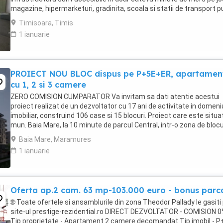
magazine, hipermarketuri, gradinita, scoala si statii de transport pu
Compartimentare: Living ...
Timisoara, Timis
1 ianuarie
PROIECT NOU BLOC dispus pe P+5E+ER, apartamen
cu 1, 2 si 3 camere
ZERO COMISION CUMPARATOR Va invitam sa dati atentie acestui
proiect realizat de un dezvoltator cu 17 ani de activitate in domeni
imobiliar, construind 106 case si 15 blocuri. Proiect care este situat
mun. Baia Mare, la 10 minute de parcul Central, intr-o zona de blocu
noi si care oferă acces ...
Baia Mare, Maramures
1 ianuarie
Oferta ap.2 cam. 63 mp-103.000 euro - bonus parc
🌐 Toate ofertele si ansamblurile din zona Theodor Pallady le gasiti
site-ul prestige-rezidential.ro DIRECT DEZVOLTATOR - COMISION 
Tip proprietate - Apartament 2 camere decomandat Tip imobil - P