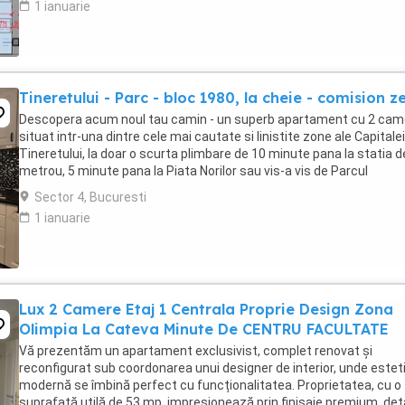
1 ianuarie
Tineretului - Parc - bloc 1980, la cheie - comision z
Descopera acum noul tau camin - un superb apartament cu 2 cam
situat intr-una dintre cele mai cautate si linistite zone ale Capitalei
Tineretului, la doar o scurta plimbare de 10 minute pana la statia d
metrou, 5 minute pana la Piata Norilor sau vis-a vis de Parcul
Tineretului . Acces rapid ...
Sector 4, Bucuresti
1 ianuarie
Lux 2 Camere Etaj 1 Centrala Proprie Design Zona
Olimpia La Cateva Minute De CENTRU FACULTATE
Vă prezentăm un apartament exclusivist, complet renovat și
reconfigurat sub coordonarea unui designer de interior, unde estet
modernă se îmbină perfect cu funcționalitatea. Proprietatea, cu o
suprafață utilă de 53 mp, impresionează prin finisaje premium, deta