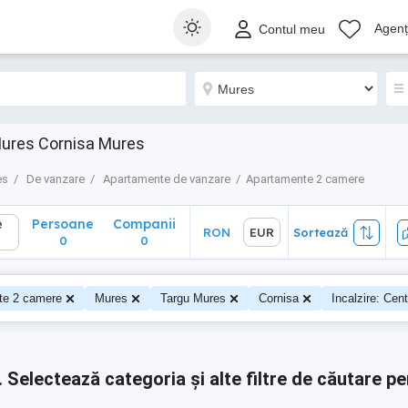
Persoane
Companii
RON
EUR
Sortează
Agenți
Contul meu
0
0
ures Cornisa Mures
es
De vanzare
Apartamente de vanzare
Apartamente 2 camere
e
Persoane
Companii
RON
EUR
Sortează
0
0
te 2 camere
Mures
Targu Mures
Cornisa
Incalzire: Cent
.
Selectează categoria și alte filtre de căutare pe