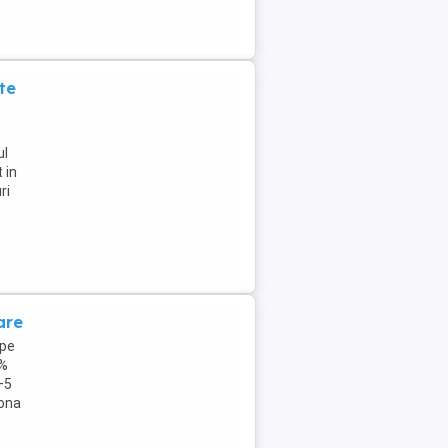
te
ul
 in
ri
are
 pe
0%
+5
zona