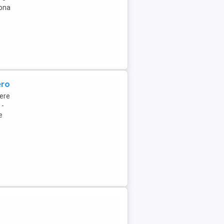
zona
ero
ere
 -
e