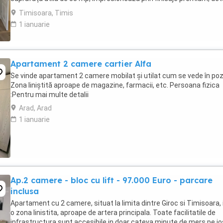
decorative elegante și dotări de ultimă ...
Timisoara, Timis
1 ianuarie
Apartament 2 camere cartier Alfa
Se vinde apartament 2 camere mobilat și utilat cum se vede în poz
Zona liniștită aproape de magazine, farmacii, etc. Persoana fizica
:Pentru mai multe detalii
Arad, Arad
1 ianuarie
Ap.2 camere - bloc cu lift - 97.000 Euro - parcare
inclusa
Apartament cu 2 camere, situat la limita dintre Giroc si Timisoara, 
o zona linistita, aproape de artera principala. Toate facilitatile de
infrastructura sunt accesibile in doar cateva minute de mers pe jo