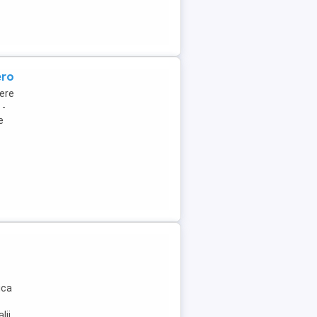
ero
ere
 -
e
ica
lii