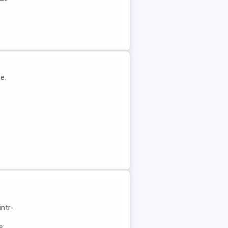
e.
intr-
s: