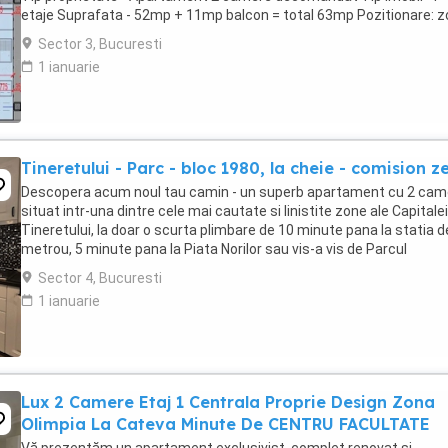
etaje Suprafata - 52mp + 11mp balcon = total 63mp Pozitionare: 
Titan-Pallady Facilitati in ...
Sector 3, Bucuresti
1 ianuarie
Tineretului - Parc - bloc 1980, la cheie - comision z
Descopera acum noul tau camin - un superb apartament cu 2 cam
situat intr-una dintre cele mai cautate si linistite zone ale Capitalei
Tineretului, la doar o scurta plimbare de 10 minute pana la statia d
metrou, 5 minute pana la Piata Norilor sau vis-a vis de Parcul
Tineretului . Acces rapid ...
Sector 4, Bucuresti
1 ianuarie
Lux 2 Camere Etaj 1 Centrala Proprie Design Zona
Olimpia La Cateva Minute De CENTRU FACULTATE