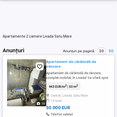
Apartamente 2 camere Livada Satu Mare
Anunțuri
20
50
Anunțuri pe pagină:
Apartament de cărămidă de
vânzare
Apartament de cărămidă de vânzare,
complet mobilat, în Livada! Se oferă spre
vânzare un apartament cu o suprafață de
2
2
943 EUR/m
| 53 m
52,61 mp, situat în orașul Livada, județul
Satu Mare. Locuința este
Central, Livada, Satu Mare
compartimentată eficient și este compusă
14 iunie
din 2 camere, baie, bucătărie, hol , spaiz și
10
balcon. Baia și bucătăria au ...
50 000 EUR
Telefon validat