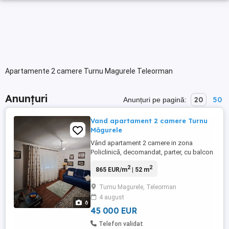
Apartamente 2 camere Turnu Magurele Teleorman
Anunțuri
20
50
Anunțuri pe pagină:
Vand apartament 2 camere Turnu
Măgurele
Vând apartament 2 camere in zona
Policlinică, decomandat, parter, cu balcon
si beci sub balcon, gratii si jaluzele
2
2
865 EUR/m
| 52 m
exterioare. Izolat termic exterior. Centrala
noua pe gaz, aer condiționat. Posibilitate
Turnu Magurele, Teleorman
sediu firma.
4 august
6
45 000 EUR
Telefon validat