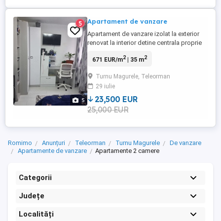
Apartament de vanzare
5
Apartament de vanzare izolat la exterior
renovat la interior detine centrala proprie
mobilier nou.apartamentul se vinde
2
2
671 EUR/m
| 35 m
mobilat fara electrocasnice.toate actele la
zi si fara restante.pret 25.000 euro
Turnu Magurele, Teleorman
negociabil la fata locului.ap se afla in
29 iulie
catanga in F1 parter
23,500 EUR
5
25,000 EUR
Romimo
Anunțuri
Teleorman
Turnu Magurele
De vanzare
Apartamente de vanzare
Apartamente 2 camere
Categorii
Județe
Localități