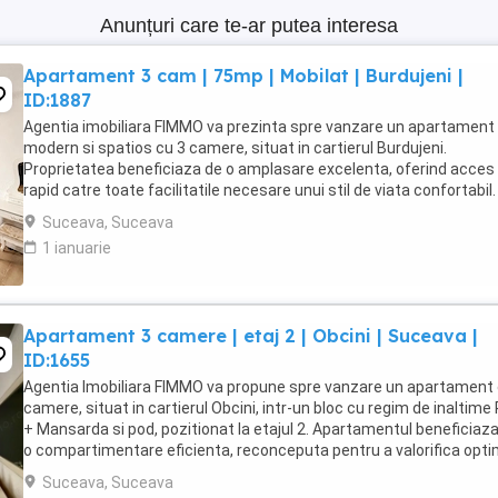
Anunțuri care te-ar putea interesa
Apartament 3 cam | 75mp | Mobilat | Burdujeni |
ID:1887
Agentia imobiliara FIMMO va prezinta spre vanzare un apartament
modern si spatios cu 3 camere, situat in cartierul Burdujeni.
Proprietatea beneficiaza de o amplasare excelenta, oferind acces
rapid catre toate facilitatile necesare unui stil de viata confortabil.
imediata apropiere se regasesc statii ...
Suceava, Suceava
1 ianuarie
Apartament 3 camere | etaj 2 | Obcini | Suceava |
ID:1655
Agentia Imobiliara FIMMO va propune spre vanzare un apartament 
camere, situat in cartierul Obcini, intr-un bloc cu regim de inaltime 
+ Mansarda si pod, pozitionat la etajul 2. Apartamentul beneficiaz
o compartimentare eficienta, reconceputa pentru a valorifica opt
spatiul, oferind zone ...
Suceava, Suceava