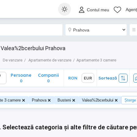
Persoane
Companii
RON
EUR
Sortează
Agenți
Contul meu
0
0
 Valea%2bcerbului Prahova
De vanzare
Apartamente de vanzare
Apartamente 3 camere
e
Persoane
Companii
RON
EUR
Sortează
0
0
te 3 camere
Prahova
Busteni
Valea%2bcerbului
Șterge 
.
Selectează categoria și alte filtre de căutare pe