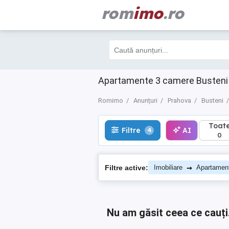
rom
imo
.ro
Toate
Filtre
AI
4
0
Apartamente 3 camere Busteni
Romimo
Anunțuri
Prahova
Busteni
Toat
Filtre
AI
4
0
→
Filtre active:
Imobiliare
Apartamen
Nu am găsit ceea ce cauți