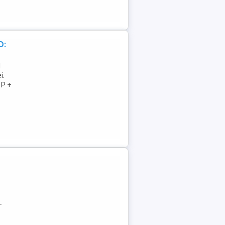
D:
l
i.
 P +
-