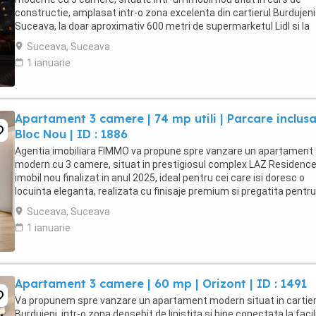
constructie, amplasat intr-o zona excelenta din cartierul Burdujeni
Suceava, la doar aproximativ 600 metri de supermarketul Lidl si la
aproximativ 200 metri de statia de ...
Suceava, Suceava
1 ianuarie
Apartament 3 camere | 74 mp utili | Parcare inclusa
Bloc Nou | ID : 1886
Agentia imobiliara FIMMO va propune spre vanzare un apartament
modern cu 3 camere, situat in prestigiosul complex LAZ Residence
imobil nou finalizat in anul 2025, ideal pentru cei care isi doresc o
locuinta eleganta, realizata cu finisaje premium si pregatita pentru 
amenajata dupa propriul stil. Apartamentul ...
Suceava, Suceava
1 ianuarie
Apartament 3 camere | 60 mp | Orizont | ID : 1491
Va propunem spre vanzare un apartament modern situat in cartier
Burdujeni, intr-o zona deosebit de linistita si bine conectata la facil