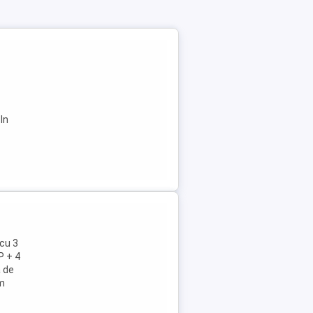
 In
cu 3
P + 4
a de
im