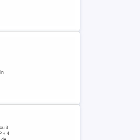
 In
cu 3
P + 4
a de