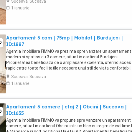
Suceava, Suceava
1 ianuarie
Apartament 3 cam | 75mp | Mobilat | Burdujeni |
ID:1887
Agentia imobiliara FIMMO va prezinta spre vanzare un apartament
modern si spatios cu 3 camere, situat in cartierul Burdujeni.
Proprietatea beneficiaza de o amplasare excelenta, oferind acces
rapid catre toate facilitatile necesare unui stil de viata confortabil.
imediata apropiere se regasesc statii ...
Suceava, Suceava
1 ianuarie
Apartament 3 camere | etaj 2 | Obcini | Suceava |
ID:1655
Agentia Imobiliara FIMMO va propune spre vanzare un apartament 
camere, situat in cartierul Obcini, intr-un bloc cu regim de inaltime 
+ Mansarda si pod, pozitionat la etajul 2. Apartamentul beneficiaz