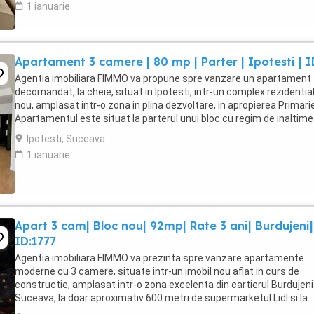
1 ianuarie
Apartament 3 camere | 80 mp | Parter | Ipotesti | I
Agentia imobiliara FIMMO va propune spre vanzare un apartament
decomandat, la cheie, situat in Ipotesti, intr-un complex rezidentia
nou, amplasat intr-o zona in plina dezvoltare, in apropierea Primarie
Apartamentul este situat la parterul unui bloc cu regim de inaltime
2 si are o suprafata utila ...
Ipotesti, Suceava
1 ianuarie
Apart 3 cam| Bloc nou| 92mp| Rate 3 ani| Burdujeni|
ID:1777
Agentia imobiliara FIMMO va prezinta spre vanzare apartamente
moderne cu 3 camere, situate intr-un imobil nou aflat in curs de
constructie, amplasat intr-o zona excelenta din cartierul Burdujeni
Suceava, la doar aproximativ 600 metri de supermarketul Lidl si la
aproximativ 200 metri de statia de ...