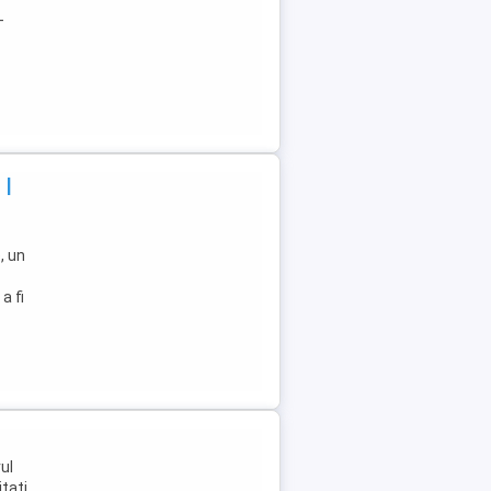
-
 |
, un
a fi
ul
itati