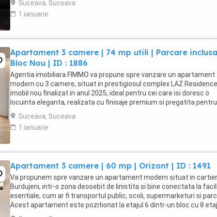
Suceava, Suceava
1 ianuarie
Apartament 3 camere | 74 mp utili | Parcare inclusa
Bloc Nou | ID : 1886
Agentia imobiliara FIMMO va propune spre vanzare un apartament
modern cu 3 camere, situat in prestigiosul complex LAZ Residence
imobil nou finalizat in anul 2025, ideal pentru cei care isi doresc o
locuinta eleganta, realizata cu finisaje premium si pregatita pentru 
amenajata dupa propriul stil. Apartamentul ...
Suceava, Suceava
1 ianuarie
Apartament 3 camere | 60 mp | Orizont | ID : 1491
Va propunem spre vanzare un apartament modern situat in cartier
Burdujeni, intr-o zona deosebit de linistita si bine conectata la facil
esentiale, cum ar fi transportul public, scoli, supermarketuri si parc
Acest apartament este pozitionat la etajul 6 dintr-un bloc cu 8 etaj
oferind o priveliste ...