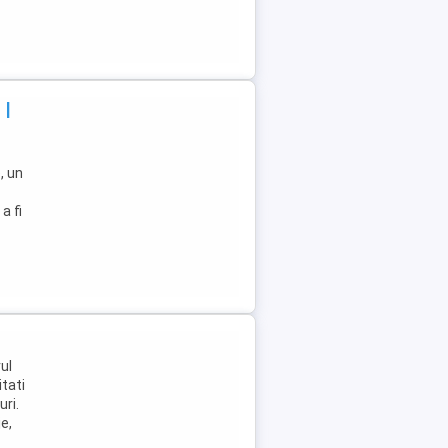
 |
, un
a fi
ul
itati
uri.
e,