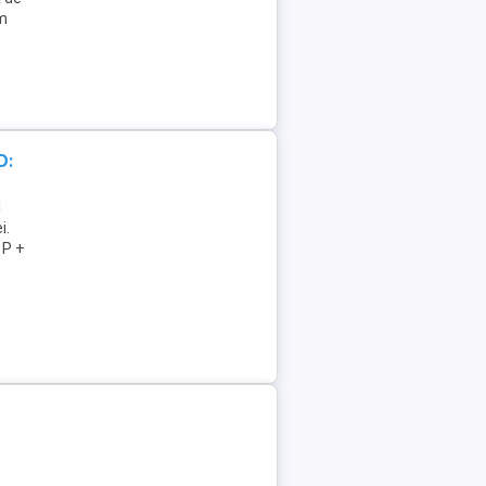
im
D:
l
i.
 P +