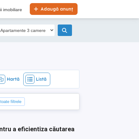
Hartă
Listă
Adaugă anunț
i imobiliare
Hartă
Listă
toate filtrele
ntru a eficientiza căutarea