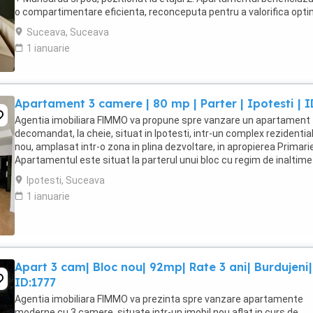
o compartimentare eficienta, reconceputa pentru a valorifica opt
spatiul, oferind zone ...
Suceava, Suceava
1 ianuarie
Apartament 3 camere | 80 mp | Parter | Ipotesti | I
Agentia imobiliara FIMMO va propune spre vanzare un apartament
decomandat, la cheie, situat in Ipotesti, intr-un complex rezidentia
nou, amplasat intr-o zona in plina dezvoltare, in apropierea Primarie
Apartamentul este situat la parterul unui bloc cu regim de inaltime
2 si are o suprafata utila ...
Ipotesti, Suceava
1 ianuarie
Apart 3 cam| Bloc nou| 92mp| Rate 3 ani| Burdujeni|
ID:1777
Agentia imobiliara FIMMO va prezinta spre vanzare apartamente
moderne cu 3 camere, situate intr-un imobil nou aflat in curs de