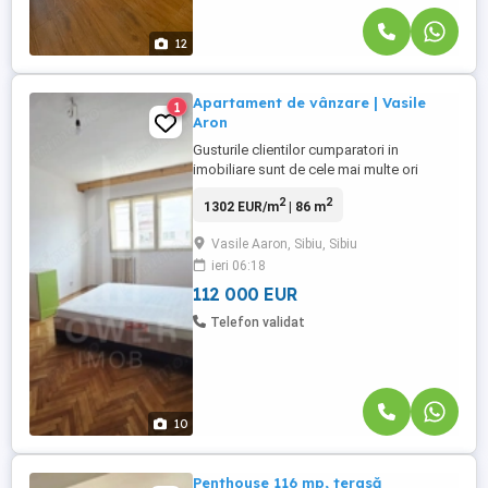
12
Apartament de vânzare | Vasile
1
Aron
Gusturile clientilor cumparatori in
imobiliare sunt de cele mai multe ori
diferie. Unii vor rezidential nou, nemobilat,
2
2
1302 EUR/m
| 86 m
altii nou dar mobilat. Altii vor rezidential
vechi, unii mobilat modern, altii nemobilat.
Vasile Aaron, Sibiu, Sibiu
Dar sunt si clienti care doresc un anume
ieri 06:18
apartament, chiar de refacut total dar sa il
amenajeze ...
112 000 EUR
Telefon validat
10
Penthouse 116 mp, terasă