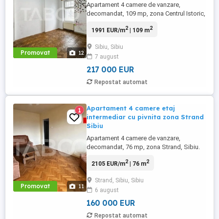
Apartament 4 camere de vanzare,
decomandat, 109 mp, zona Centrul Istoric,
Sibiu. Avantaje majore ale acestui
2
2
1991 EUR/m
| 109 m
apartament: • Principalul avantaj constituie
in faptul ca se pot face si a doua intrare,
Sibiu, Sibiu
rezultand astfel o garsoniera si un
Promovat
12
7 august
apartament, fiecare cu baie proprie; •
Geamuri cu vedere ...
217 000 EUR
Repostat automat
Apartament 4 camere etaj
1
intermediar cu pivnita zona Strand
Sibiu
Apartament 4 camere de vanzare,
decomandat, 76 mp, zona Strand, Sibiu.
Avantaje majore ale acestui apartament:
2
2
2105 EUR/m
| 76 m
• Pivnita; • Locuri de parcare in zona; • 2
balcoane; • 2 bai; TABOO Imobiliare
Strand, Sibiu, Sibiu
propune un apartament de vanzare ...
Promovat
11
6 august
160 000 EUR
Repostat automat