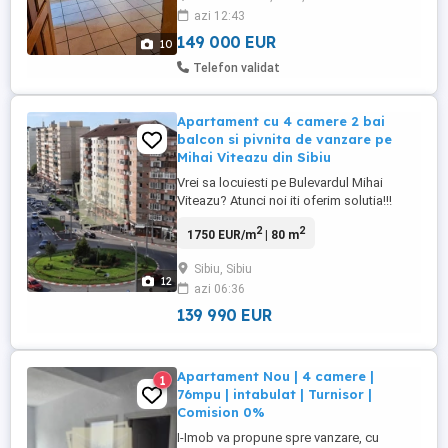
azi 12:43
Se vinde mobilat și utilat.Sau dezafectat.
La același ...
149 000 EUR
10
Telefon validat
Apartament cu 4 camere 2 bai
balcon si pivnita de vanzare pe
Mihai Viteazu din Sibiu
Vrei sa locuiesti pe Bulevardul Mihai
Viteazu? Atunci noi iti oferim solutia!!!
Agentia Imobiliara I-Imob va propune spre
2
2
1750 EUR/m
| 80 m
vanzare un apartament cu 4 camere, 2 bai,
spatiu pentru depozitare, balcon si pivnita
Sibiu, Sibiu
pe Bulevardul Mihai Viteazu din Sibiu. Are
12
azi 06:36
o suprafata utila de 80 mp utili, situat la
etajul ...
139 990 EUR
Apartament Nou | 4 camere |
1
76mpu | intabulat | Turnisor |
Comision 0%
I-Imob va propune spre vanzare, cu