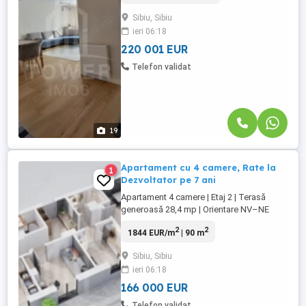
generos, amenajat (podul nu este inclus în
Sibiu, Sibiu
suprafața utilă). Compartimentare: 4
ieri 06:18
camere Living open-space cu bucătărie 2
dormitoare Birou 2 băi Hol Pod ...
220 001 EUR
Telefon validat
19
Apartament cu 4 camere, Rate la
1
Dezvoltator pe 7 ani
Apartament 4 camere | Etaj 2 | Terasă
generoasă 28,4 mp | Orientare NV–NE
Tower Imob vă propune spre vânzare un
2
2
1844 EUR/m
| 90 m
apartament spațios cu 4 camere, situat la
etajul 2, în Blocul B2, într-un ansamblu
Sibiu, Sibiu
rezidențial nou, construit la standarde
ieri 06:18
moderne de calitate și confort.
Proprietatea se remarcă prin suprafețe ...
166 000 EUR
Telefon validat