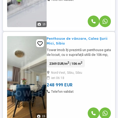
13
Penthouse de vânzare, Calea Șurii
Mici, Sibiu
Tower Imob îți prezintă un penthouse gata
de locuit, cu o suprafață utilă de 106 mp,
completat de o terasă spectaculoasă de
2
2
2349 EUR/m
| 106 m
170 mp, ideală pentru relaxare și
socializare. Terasa este amenajată cu
Nord-Vest, Sibiu, Sibiu
ciubăr inclus în preț, oferind un plus de
ieri 06:18
confort și exclusivitate. Locuința este
compartimentată eficient ...
248 999 EUR
Telefon validat
15