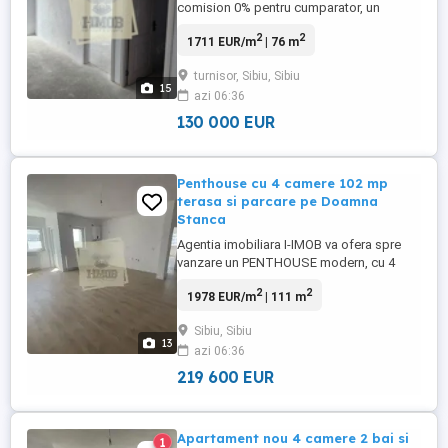
comision 0% pentru cumparator, un
apartament modern cu 4 camere,
2
2
1711 EUR/m
| 76 m
amplasat la etajul 3 si mansarda al unui
imobil nou, finalizat in 2025. Cu o
turnisor, Sibiu, Sibiu
suprafata utila de 76 mp,
15
azi 06:36
compartimentarea inteligenta si finisajele
de calitate transforma aceasta proprietate
130 000 EUR
intr-o alegere ...
Penthouse cu 4 camere 102 mp
terasa si parcare pe Doamna
Stanca
Agentia imobiliara I-IMOB va ofera spre
vanzare un PENTHOUSE modern, cu 4
camere, 2 bai, terasa de 102 mp si parcare
2
2
1978 EUR/m
| 111 m
privata, intabulare in Mai 2026, la stadiul
de semifinisat (sau la cheie), in Sibiu zona
Sibiu, Sibiu
Doamna Stanca - langa Kaufland, cu o
13
azi 06:36
suprafata totala de 135 mp din care 111
mp utili, situat la ...
219 600 EUR
Apartament nou 4 camere 2 bai si
1