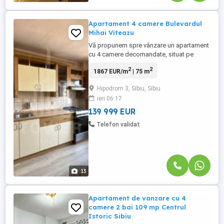
Apartament 4 camere Bulevardul
Mihai Viteazu
Vă propunem spre vânzare un apartament
cu 4 camere decomandate, situat pe
Bulevardul Mihai Viteazu, în cartierul
2
2
1867 EUR/m
| 75 m
Hipodrom din Sibiu, amplasat la etajul 8 al
unui imobil cu 8 etaje. Cu o suprafață utilă
Hipodrom 3, Sibiu, Sibiu
de 75 mp, această locuință se remarcă
ieri 06:17
prin compartimentarea eficientă și spațiile
generoase, fiind ...
139 999 EUR
Telefon validat
13
Apartament de vanzare cu 4
camere 2 bai 109 mp Centrul
Istoric Sibiu