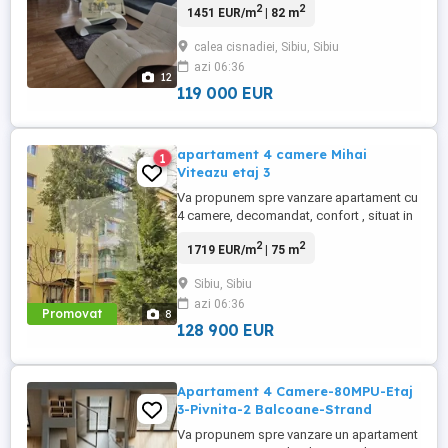
2
2
1451 EUR/m
| 82 m
totala de 98 mp din care 82.4 mp utili
dispus pe 2 niveluri cu 4 camere, 2 bai,
calea cisnadiei, Sibiu, Sibiu
balcon si posibilitate de parcare in fata
azi 06:36
imobilului situat in Sibiu pe Calea
12
Cisnadiei! Localizare ...
119 000 EUR
apartament 4 camere Mihai
1
Viteazu etaj 3
Va propunem spre vanzare apartament cu
4 camere, decomandat, confort , situat in
cartierul Mihai Viteazul, intr-un imobil
2
2
1719 EUR/m
| 75 m
construit in anul 1984 , disponibil la etajul
3 din , cu o suprafata utila de 75 mp.
Sibiu, Sibiu
Dotari: - geamuri termopan, centrala, izolat
azi 06:36
- parchet lemn masiv - fag - usi schimbate
Promovat
8
inclusiv ...
128 900 EUR
Apartament 4 Camere-80MPU-Etaj
3-Pivnita-2 Balcoane-Strand
Va propunem spre vanzare un apartament