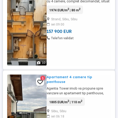
cu 4 camere, complet decomandat, situat
într-o zonă excelentă: chiar la granița
2
2
1974 EUR/m
| 80 m
dintre Zona Centrală și cartierul Ștrand.
Dacă ești în căutarea unui spațiu generos,
Strand, Sibiu, Sibiu
primitor și situat aproape de tot ce ai
ieri 09:00
nevoie, s-ar putea ca acesta să fie viitorul
tău cămin! Apartamentul ...
157 900 EUR
Telefon validat
10
Apartament 4 camere tip
1
penthouse
Agentia Tower imob va propune spre
vanzare un apartament tip penthouse,
situat la etajul 3 al unui imobil construit în
2
2
1805 EUR/m
| 110 m
2017, într-un ansamblu modern de vile din
zona Calea Cisnădiei, Sibiu. Proprietatea
Sibiu, Sibiu
oferă un mix perfect între spațiu, confort
ieri 06:18
și eleganță, fiind finisată și mobilată