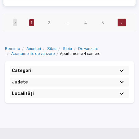
›
‹
1
2
…
4
5
Romimo
Anunțuri
Sibiu
Sibiu
De vanzare
Apartamente de vanzare
Apartamente 4 camere
Categorii
Județe
Localități