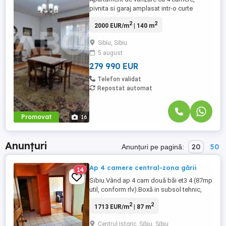
pivnita si garaj amplasat intr-o curte
comuna, la care se adauga si un spatiu
2
2
2000 EUR/m
| 140 m
comercial cu intrare separata din strada,
ce apartine de un imobil tip casa,
Sibiu, Sibiu
amplasata in zona centrala a orasului
5 august
Sibiu. Apartamentul este pozitionat la
etajul 1 al unei cladiri cu ...
279 990 EUR
Telefon validat
Repostat automat
Promovat
16
Anunțuri
20
50
Anunțuri pe pagină:
Ap 4 camere central-zona gării
14
Sibiu.Vând ap 4 cam două băi et3 4 (87mp
util, conform rlv).Boxă in subsol tehnic,
9mp.(Boxa nu este cuprinsă în rlv).Ap de
2
2
1713 EUR/m
| 87 m
mijloc. Două ap pe nivel. Central, zona
gării. Apartamentul necesită renovare. Nu
Centrul Istoric, Sibiu, Sibiu
doresc colaborare cu agenții imobiliare.