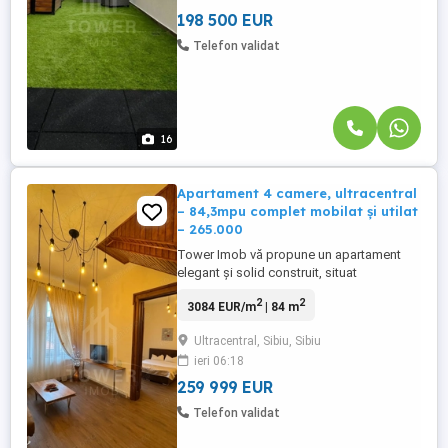
complet cu materiale ...
198 500 EUR
Telefon validat
16
Apartament 4 camere, ultracentral
– 84,3mpu complet mobilat și utilat
– 265.000
Tower Imob vă propune un apartament
elegant și solid construit, situat
ultracentral, la doar 150 m de Piața Mare,
2
2
3084 EUR/m
| 84 m
pe Strada General Magheru. O proprietate
cu potențial imens, ideală atât pentru
Ultracentral, Sibiu, Sibiu
locuit, cât și pentru investiție. Caracteristici
ieri 06:18
principale: ✔ Suprafață utilă: 84,3 mp ✔ 4
camere spațioase, ...
259 999 EUR
Telefon validat