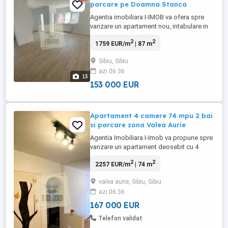
parcare pe Doamna Stanca
Agentia imobiliara I-IMOB va ofera spre
vanzare un apartament nou, intabulare in
Mai 2026, la stadiul de semifinisat (sau la
2
2
1759 EUR/m
| 87 m
cheie), in Sibiu zona Doamna Stanca -
langa Kaufland, cu o suprafata totala de
Sibiu, Sibiu
105 mp din care 87 mp utili, situat la etajul
azi 06:36
1 din 7 al unui imobil cu lift, cu 4 camere. 2
13
bai ...
153 000 EUR
Apartament 4 camere 74 mpu 2 bai
si parcare zona Valea Aurie
Agentia Imobiliara I-Imob va propune spre
vanzare un apartament deosebit cu 4
camere decomandat in Valea Aurie situat
2
2
2257 EUR/m
| 74 m
la etajul 1 al unui imobil amplasat intr-o
zona extrem de linistita, chiar vis-agrave;-
valea aurie, Sibiu, Sibiu
vis de padure ndash; un cadru ideal pentru
azi 06:36
familii sau pentru cei care isi doresc
intimitate, ...
167 000 EUR
Telefon validat