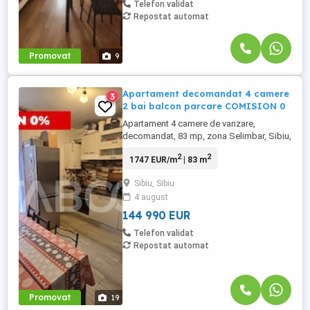
Telefon validat
Repostat automat
Promovat
9
Apartament decomandat 4 camere
3
2 bai balcon parcare COMISION 0
Apartament 4 camere de vanzare,
decomandat, 83 mp, zona Selimbar, Sibiu,
Comision 0. Avantaje majore ale acestui
2
2
1747 EUR/m
| 83 m
apartament: • Un loc de parcare inclus in
pret • 2 bai • Pretabil investitie sigura •
Sibiu, Sibiu
Parcare extra pentru vizitatori • Locatie
4 august
ferita de aglomeratie TABOO Imobiliare ...
144 990 EUR
Telefon validat
Repostat automat
Promovat
19