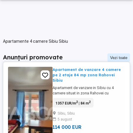
Apartamente 4 camere Sibiu Sibiu
Anunțuri promovate
Vezi toate
Apartament de vanzare 4 camere
pe 2 etaje 84 mp zona Rahovei
Sibiu
Apartament de vanzare in Sibiu cu 4
camere situat in zona Rahovei cu
suprafata construita de 105 mp si
2
2
1357 EUR/m
| 84 m
suprafata utila 84 mp amplasat la
mansarda intr-un imobil cu regim de
Sibiu, Sibiu
inaltime P+4E. Apartamentul este
5 august
compartimentat semidecomandat si este
compus din 3 dormitoare, un living, o
114 000 EUR
bucatarie, o baie, ...