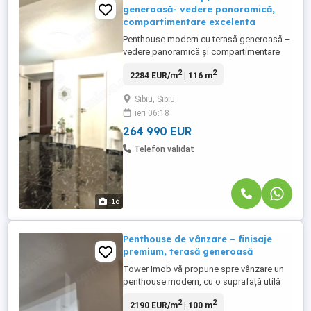
generoasă- vedere panoramică,
compartimentare excelenta
Penthouse modern cu terasă generoasă –
vedere panoramică și compartimentare
excelentă – Doamna Stanca Tower Imob
2
2
2284 EUR/m
| 116 m
vă propune spre vânzare un Penthouse
superb, situat la etaj retras al unui imobil
Sibiu, Sibiu
modern din zona Doamna Stanca –
ieri 06:18
Selimbăr, într-un bloc nou, curat și bine
întreținut. Locuința impresionează ...
264 990 EUR
Telefon validat
16
Penthouse de vânzare – finisaje
premium, terasă generoasă
Tower Imob vă propune spre vânzare un
penthouse modern, cu o suprafață utilă
de 100,48 mp, completată de o terasă
2
2
2190 EUR/m
| 100 m
spectaculoasă de 38 mp și un pod