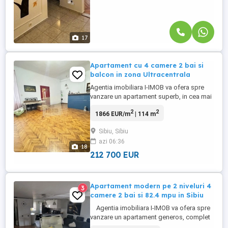
17
Apartament cu 4 camere 2 bai si
balcon in zona Ultracentrala
Agentia imobiliara I-IMOB va ofera spre
vanzare un apartament superb, in cea mai
cautata zona din Sibiu - zona
2
2
1866 EUR/m
| 114 m
Ultracentrala, pretabil atat locuinta cat si
investitie - Regim Hotelier (se poate
Sibiu, Sibiu
imparti intr-un apartament cu 2 camere si
azi 06:36
o garsoniera), situat la etajul 1 al unei vile
18
edificate din caramida. Apartamentul ...
212 700 EUR
Apartament modern pe 2 niveluri 4
3
camere 2 bai si 82.4 mpu in Sibiu
Agentia imobiliara I-IMOB va ofera spre
vanzare un apartament generos, complet
mobil, utila si renovat cu o suprafata