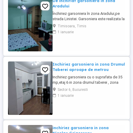
De inchiriat garsoniera in zona
Aradului
Închiriez garsoniera în zona Aradului,pe
strada Linistei. Garsoniera este realizata la
confort sporit,situata in bloc de
Timisoara, Timis
apartamente. Beneficiaza de toate
1 ianuarie
dotarile. Este situata la etajul 3 cu o
suprafata de 27 mp
Inchiriez garsoniera in zona Drumul
Taberei aproape de metrou
Inchiriez garsoniera cu o suprafata de 35
mp,etaj 6 in zona drumul taberei , zona
favorit in apropierea mai multor magazine,
Sector 6, Bucuresti
restaurante, cabinete medicale si statii de
1 ianuarie
mijloace de transport in comun.
Mentionez ca metroul este la 10 minute de
mers pe jos. Cu mutare imediata, Rog
seriozitate!
inchiriez garsoniera in zona