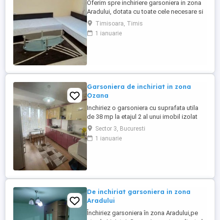
Oferim spre inchiriere garsoniera in zona
Aradului, dotata cu toate cele necesare si
cu o suprafata de 30 mp. Detine centrala
Timisoara, Timis
propie,aer conditionat, este complet
1 ianuarie
utilata si mobilata. Se afla la prima sa
inchiriere. Se accepta animale de
companie. Va asteptam la vizionare!
Garsoniera de inchiriat in zona
Ozana
Inchiriez o garsoniera cu suprafata utila
de 38 mp la etajul 2 al unui imobil izolat
termic cu doar 8 niveluri. Acesta se afla in
Sector 3, Bucuresti
zona Ozana, in imediata apropiere a
1 ianuarie
mijloacelor de tansport in comun,
magazine, banci si alte puncte de interes
ale zonei. Garsoniera este complet
renovata si utilata. Pentru ...
De inchiriat garsoniera in zona
Aradului
Închiriez garsoniera în zona Aradului,pe