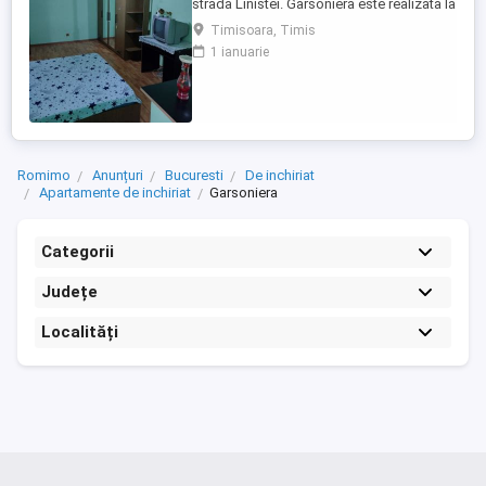
strada Linistei. Garsoniera este realizata la
confort sporit,situata in bloc de
Timisoara, Timis
apartamente. Beneficiaza de toate
1 ianuarie
dotarile. Este situata la etajul 3 cu o
suprafata de 27 mp
Romimo
Anunțuri
Bucuresti
De inchiriat
Apartamente de inchiriat
Garsoniera
Categorii
Județe
Localități