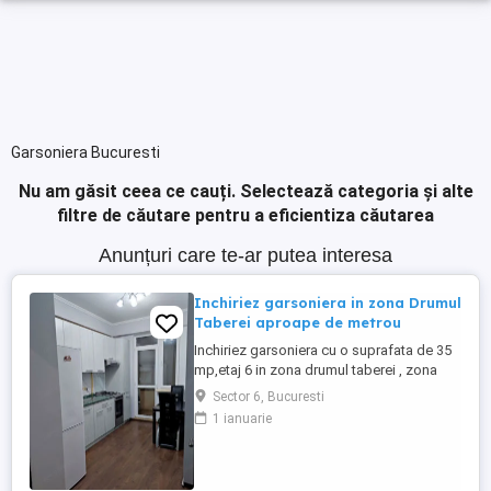
Garsoniera Bucuresti
Nu am găsit ceea ce cauți.
Selectează categoria și alte
filtre de căutare pentru a eficientiza căutarea
Anunțuri care te-ar putea interesa
Inchiriez garsoniera in zona Drumul
Taberei aproape de metrou
Inchiriez garsoniera cu o suprafata de 35
mp,etaj 6 in zona drumul taberei , zona
favorit in apropierea mai multor magazine,
Sector 6, Bucuresti
restaurante, cabinete medicale si statii de
1 ianuarie
mijloace de transport in comun.
Mentionez ca metroul este la 10 minute de
mers pe jos. Cu mutare imediata, Rog
seriozitate!