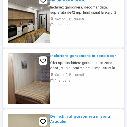
Nicolae Grigorescu
Inchiriez garsoniera, decomandata,
suprafata de42 mp, fiind situat la etajul 2
dintr-un bloc de 5 etaje. Garsoniera situata
Sector 3, Bucuresti
in zona Nicolae grigorescu, este situata in
1 ianuarie
apropierea mijloacelor de transport.
Mentionez ca metroul este la 10 minute de
mers pe jos.
inchiriere garsoniera in zona obor
Ofer spre inchiriere garsoniera in zona
obor , cu o suprafata de 30 mp, situat la
etajul 3, aproape de piata obor, farmacii,
Sector 2, Bucuresti
liceu, servicii farmaceutice, magazine
1 ianuarie
alimentare si cel mai important, aproape
de statii de autobus si tramvai! Metroul
este la 10 minute de mers pe jos. Pentru
mai multe detalii ...
De inchiriat garsoniera in zona
Aradului