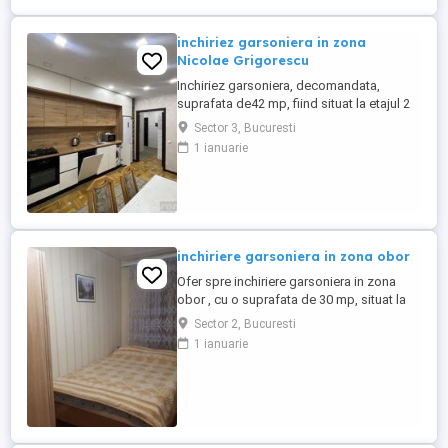
inchiriez garsoniera in zona
Nicolae Grigorescu
Inchiriez garsoniera, decomandata,
suprafata de42 mp, fiind situat la etajul 2
dintr-un bloc de 5 etaje. Garsoniera situata
Sector 3, Bucuresti
in zona Nicolae grigorescu, este situata in
1 ianuarie
apropierea mijloacelor de transport.
Mentionez ca metroul este la 10 minute de
mers pe jos.
inchiriere garsoniera in zona obor
Ofer spre inchiriere garsoniera in zona
obor , cu o suprafata de 30 mp, situat la
etajul 3, aproape de piata obor, farmacii,
Sector 2, Bucuresti
liceu, servicii farmaceutice, magazine
1 ianuarie
alimentare si cel mai important, aproape
de statii de autobus si tramvai! Metroul
este la 10 minute de mers pe jos. Pentru
mai multe detalii ...