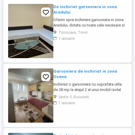
De inchiriat garsoniera in zona
Aradului
Oferim spre inchiriere garsoniera in zona
Aradului, dotata cu toate cele necesare si
cu o suprafata de 30 mp. Detine centrala
Timisoara, Timis
propie,aer conditionat, este complet
1 ianuarie
utilata si mobilata. Se afla la prima sa
inchiriere. Se accepta animale de
companie. Va asteptam la vizionare!
Garsoniera de inchiriat in zona
Ozana
Inchiriez o garsoniera cu suprafata utila
de 38 mp la etajul 2 al unui imobil izolat
termic cu doar 8 niveluri. Acesta se afla in
Sector 3, Bucuresti
zona Ozana, in imediata apropiere a
1 ianuarie
mijloacelor de tansport in comun,
magazine, banci si alte puncte de interes
ale zonei. Garsoniera este complet
renovata si utilata. Pentru ...