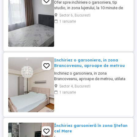
Ofer spre inchiriere o garsoniera, tip
studio, in zona lujerului, la 10 minute de
metrou, in apropriere de mijloacele de
Sector 6, Bucuresti
transport si magazine, se afla la etajul 4, si
1 ianuarie
dispune 38mp, ma puteti suna pentru mai
multe detalii
Inchiriez o garsoniera, in zona
Brancoveanu, aproape de metrou
Inchiriez o garsoniera, in zona
Brancoveanu, aproape de metrou, utilata
si mobilata modern. E disponibila imediat.
Sector 4, Bucuresti
Se afla la etajul 4 si dispune de 37 mp utili
1 ianuarie
Închiriez garsonieră în zona Ștefan
cel Mare