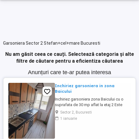
Garsoniera Sector 2 Stefan+cel+mare Bucuresti
Nu am găsit ceea ce cauți.
Selectează categoria și alte
filtre de căutare pentru a eficientiza căutarea
Anunțuri care te-ar putea interesa
Inchiriez garsoniera in zona
Baicului
Inchiriez garsoniera zona Baicului cu o
suprafata de 30 mp aflat la etaj 2 Este
mobilat si utilat , garsoniera este
Sector 2, Bucuresti
decomandata si are aer conditonat,
1 ianuarie
,masina se spalat,aragaz,centrala Se
accepta animale de companie . Este
pregatita pentru inchiriere imediata