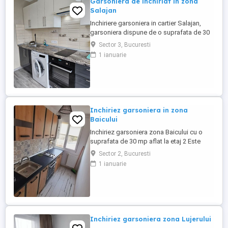
Garsoniera de inchiriat in zona
Salajan
Inchiriere garsoniera in cartier Salajan,
garsoniera dispune de o suprafata de 30
mp, si este situat la etajul 2 al unui imobil
Sector 3, Bucuresti
cu 4 etaje. Garsoniera este utilata si
1 ianuarie
mobilata complet si este situat in
apropierea mijloacelor de transport in
comun. Acesta dispune si de un loc de
parcare inclus in pr ...
Inchiriez garsoniera in zona
Baicului
Inchiriez garsoniera zona Baicului cu o
suprafata de 30 mp aflat la etaj 2 Este
mobilat si utilat , garsoniera este
Sector 2, Bucuresti
decomandata si are aer conditonat,
1 ianuarie
,masina se spalat,aragaz,centrala Se
accepta animale de companie . Este
pregatita pentru inchiriere imediata
Inchiriez garsoniera zona Lujerului