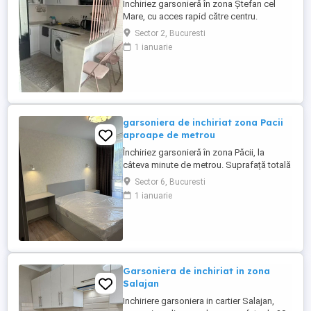
Închiriez garsonieră în zona Ștefan cel
Mare, cu acces rapid către centru.
Suprafață utila 30 mp ,etaj 1.Este mobilată
Sector 2, Bucuresti
și utilată. Aproape de Spitalul Floreasca,
1 ianuarie
Stadionul Dinamo și numeroase
restaurante.
garsoniera de inchiriat zona Pacii
aproape de metrou
Închiriez garsonieră în zona Păcii, la
câteva minute de metrou. Suprafață totală
32 mp, etaj 2. Este mobilată și utilată,
Sector 6, Bucuresti
potrivită pentru cineva care vrea liniște și
1 ianuarie
acces rapid către oraș. Aproape de centre
comerciale, supermarketuri și ieșirea către
autostradă.
Garsoniera de inchiriat in zona
Salajan
Inchiriere garsoniera in cartier Salajan,