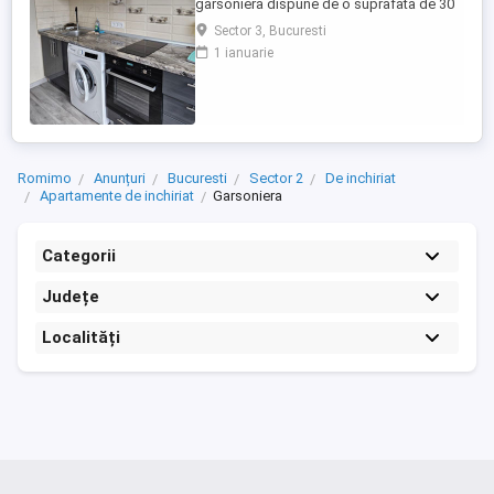
garsoniera dispune de o suprafata de 30
mp, si este situat la etajul 2 al unui imobil
Sector 3, Bucuresti
cu 4 etaje. Garsoniera este utilata si
1 ianuarie
mobilata complet si este situat in
apropierea mijloacelor de transport in
comun. Acesta dispune si de un loc de
parcare inclus in pr ...
Romimo
Anunțuri
Bucuresti
Sector 2
De inchiriat
Apartamente de inchiriat
Garsoniera
Categorii
Județe
Localități