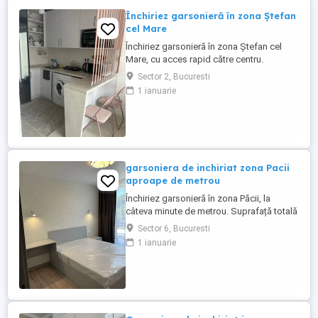
Închiriez garsonieră în zona Ștefan
cel Mare
Închiriez garsonieră în zona Ștefan cel
Mare, cu acces rapid către centru.
Suprafață utila 30 mp ,etaj 1.Este mobilată
Sector 2, Bucuresti
și utilată. Aproape de Spitalul Floreasca,
1 ianuarie
Stadionul Dinamo și numeroase
restaurante.
garsoniera de inchiriat zona Pacii
aproape de metrou
Închiriez garsonieră în zona Păcii, la
câteva minute de metrou. Suprafață totală
32 mp, etaj 2. Este mobilată și utilată,
Sector 6, Bucuresti
potrivită pentru cineva care vrea liniște și
1 ianuarie
acces rapid către oraș. Aproape de centre
comerciale, supermarketuri și ieșirea către
autostradă.