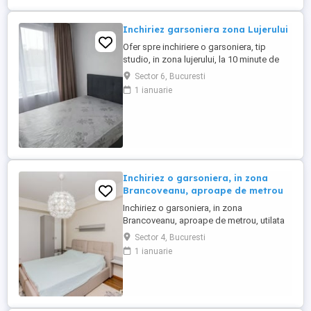
Inchiriez garsoniera zona Lujerului
Ofer spre inchiriere o garsoniera, tip
studio, in zona lujerului, la 10 minute de
metrou, in apropriere de mijloacele de
Sector 6, Bucuresti
transport si magazine, se afla la etajul 4, si
1 ianuarie
dispune 38mp, ma puteti suna pentru mai
multe detalii
Inchiriez o garsoniera, in zona
Brancoveanu, aproape de metrou
Inchiriez o garsoniera, in zona
Brancoveanu, aproape de metrou, utilata
si mobilata modern. E disponibila imediat.
Sector 4, Bucuresti
Se afla la etajul 4 si dispune de 37 mp utili
1 ianuarie