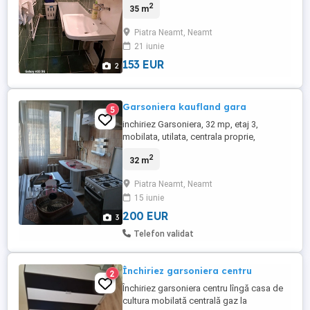
2
35 m
mobilată și cu toate unitățile. Mai multe
detalii la numărul de telefon .
Piatra Neamt, Neamt
21 iunie
153 EUR
2
Garsoniera kaufland gara
5
inchiriez Garsoniera, 32 mp, etaj 3,
mobilata, utilata, centrala proprie,
termopan, zona kaufland piatra neamt tel
2
32 m
zero sapte patru sase trei patru trei trei
noua doi 200 euro luna + 200 avans
Piatra Neamt, Neamt
(garantie)
15 iunie
200 EUR
3
Telefon validat
Închiriez garsoniera centru
2
Închiriez garsoniera centru lîngă casa de
cultura mobilată centrală gaz la