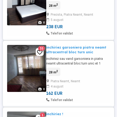
Situată în spate kaufland Gară. Se achita
2
28 m
o lună garanție în avans.
Precista, Piatra Neamt, Neamt
5 august
8
238 EUR
Telefon validat
inchiriez garsoniera piatra neamt
35
ultracentral bloc turn unic
inchiriez sau vand garsoniera in piatra
neamt ultracentral bloc turn unic et 1
suprafata 28 mp, nerenovata, stare nu ff
2
28 m
buna, pret 850lei plus cheltuielile aferente,
seriozitate maxima sau pretul la vanzare
Piatra Neamt, Neamt
30150
4 august
8
162 EUR
Telefon validat
inchiriez !
1