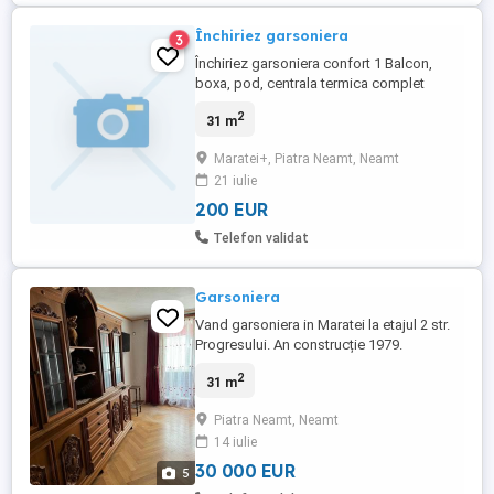
Închiriez garsoniera
3
Închiriez garsoniera confort 1 Balcon,
boxa, pod, centrala termica complet
mobilata
2
31 m
Maratei+, Piatra Neamt, Neamt
21 iulie
200 EUR
Telefon validat
Garsoniera
Vand garsoniera in Maratei la etajul 2 str.
Progresului. An construcție 1979.
Garsoniera este mobilit si are instalatiile
2
31 m
refacute, parchet din lemn masiv, usi
culisante, balcon cu termopan, masina de
Piatra Neamt, Neamt
spalat, plita si boiler .
14 iulie
30 000 EUR
5