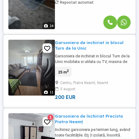
Repostat automat
16
Garsoniera de inchiriat in blocul
Turn de la Unic
Garsoniera de inchiriat in blocul Turn de la
Unic mobilata si utilata cu TV, masina de
spalat automata, aragaz,
2
25 m
frigigider,aspirator, garsoniera este
renovata. Va rog sa ma contactati pe
Centru, Piatra Neamt, Neamt
whatsapp la numarul , este numar de
5 august
Anglia dar raspund la mesaje si apeluri.
11
Blocul are 2 lifturi
200 EUR
Garsoniera de închiriat Precista
3
Piatra Neamț
Inchiriez garsoniera pe termen lung, având
toate facilitățile. Etj 3 izolată, însorită.