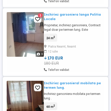
Telefon validat
Inchiriez garsoniera langa Politia
3
Locala
Proprietar, inchiriez garsoniera, Contract
legal doar pe termen lung. Este
nemobilata, cum se vede in foto. Cerință -
2
24 m
nefumători!! Pentru că este nemobilată nu
iau gaj. Izolată termic și călduroasă iarna,
Piatra Neamt, Neamt
vara răcoroasă fiind în spatele muntelui
12 iulie
Pietricica. CDacă aveți mobila dvs. este
3
alegerea perfectă, ...
170 EUR
180 EUR
Telefon validat
Inchiriez garsonieral mobilata pe
termen lung.
Inchiriez garsoniera mobilata pe termen
lung .
2
60 m