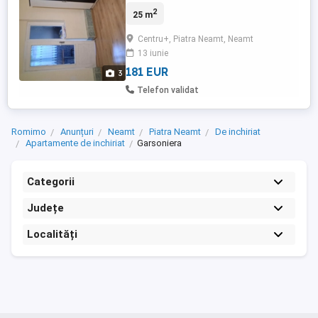
parter..Prefer fără animale..Sunați la .
2
25 m
Centru+, Piatra Neamt, Neamt
13 iunie
181 EUR
3
Telefon validat
Romimo
Anunțuri
Neamt
Piatra Neamt
De inchiriat
Apartamente de inchiriat
Garsoniera
Categorii
Județe
Localități