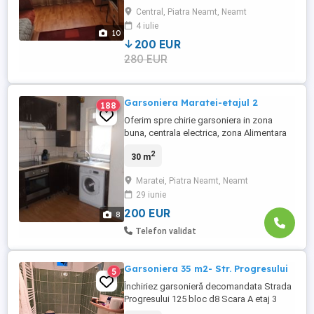
Central, Piatra Neamt, Neamt
4 iulie
10
200 EUR
280 EUR
Garsoniera Maratei-etajul 2
188
Oferim spre chirie garsoniera in zona
buna, centrala electrica, zona Alimentara
2-Progresului ,mobilata si utilata. Pret:200
2
30 m
euro luna+200 euro garatia Va asteptam la
agentie pentru vizionari, informatii, discutii
Maratei, Piatra Neamt, Neamt
Pentru informatii si vizionari va asteptam
29 iunie
la agentie! Va asteptam la Agentia
imobiliara ...
200 EUR
8
Telefon validat
Garsoniera 35 m2- Str. Progresului
5
Închiriez garsonieră decomandata Strada
Progresului 125 bloc d8 Scara A etaj 3
apartament 25. Garsoniera este complet