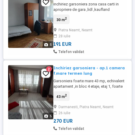
inchiriez garsoniera zona casa carti in
apropriere de gara ,lidl ,kaufland
,garsoniera se afla la et 3 este utilata si
2
30 m
mobilata
Piatra Neamt, Neamt
28 iulie
191 EUR
5
Telefon validat
Inchiriez garsoniera - ap.1 camera
2
f.mare termen lung
Garsoniera foarte mare 43 mp, echivalent
apartament ,in bloc 4 etaje, etaj 1, foarte
curat, renovat total, full mobilat si dotat,
2
43 m
cu balcon 5 m, inchis, izolata termic
exterior, cu centrala termica. Loc parcare
Darmanesti, Piatra Neamt, Neamt
langa bloc. Locatie : 300 m mai sus de
26 iulie
Scoala nr.8 si complex Carpati str.
5
Darmanesti, blocuri ...
270 EUR
Telefon validat