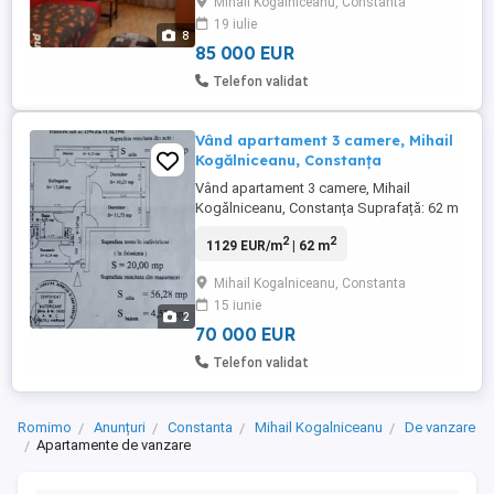
Mihail Kogalniceanu, Constanta
6mp,pod inchis cu cheie la intrare.bloc din
19 iulie
caramida cu pereti la 2 randuri de
8
caramida. Scara curata cu interfon si
85 000 EUR
geamuri termopan ...
Telefon validat
Vând apartament 3 camere, Mihail
Kogălniceanu, Constanța
Vând apartament 3 camere, Mihail
Kogălniceanu, Constanța Suprafață: 62 m
Etaj: 3 Bloc reabilitat energetic (izolație,
2
2
1129 EUR/m
| 62 m
acoperiș, geamuri noi) Centrală pe gaz
nouă Boxa Balcon închis, unde am montat
Mihail Kogalniceanu, Constanta
calorifer suplimentar Ocazie excelentă
15 iunie
pentru o locuință eficientă energetic, într-o
2
zonă liniștit ...
70 000 EUR
Telefon validat
Romimo
Anunțuri
Constanta
Mihail Kogalniceanu
De vanzare
Apartamente de vanzare