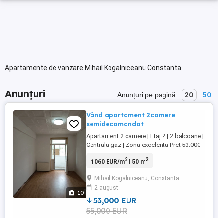
Apartamente de vanzare Mihail Kogalniceanu Constanta
Anunțuri
20
50
Anunțuri pe pagină:
Vând apartament 2camere
semidecomandat
Apartament 2 camere | Etaj 2 | 2 balcoane |
Centrala gaz | Zona excelenta Pret 53.000
Euro (cash in EURO, fără credit ipotecar).
2
2
1060 EUR/m
| 50 m
Vand apartament cu 2 camere
semidecomandat, cu o suprafata de 50
Mihail Kogalniceanu, Constanta
mp, situat la etajul 2 , amplasat într-o zona
2 august
linistita din Mihail Kogalniceanu, judetul
10
Constanta, vizavi ...
53,000 EUR
55,000 EUR