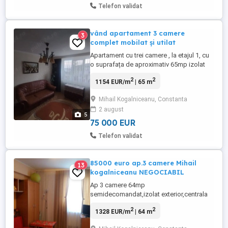
Telefon validat
vând apartament 3 camere
3
complet mobilat și utilat
Apartament cu trei camere , la etajul 1, cu
o suprafața de aproximativ 65mp izolat
termic și balcon închis Se vinde mobilat și
2
2
1154 EUR/m
| 65 m
utilat așa cum se vede in poze. Amplasat
in blocul de lângă piața de producători
Mihail Kogalniceanu, Constanta
particulari și în proximitatea Penny Market
2 august
( 5 min de mers pe jos) , accesul se face
5
direct ...
75 000 EUR
Telefon validat
85000 euro ap.3 camere Mihail
13
kogalniceanu NEGOCIABIL
Ap 3 camere 64mp
semidecomandat,izolat exterior,centrala
pe gaz,aer conditionat,modernizat;gresie
2
2
1328 EUR/m
| 64 m
tot apartamentul,boxa 6 mp cu
rafturi,balcon termopan si gresie exterior