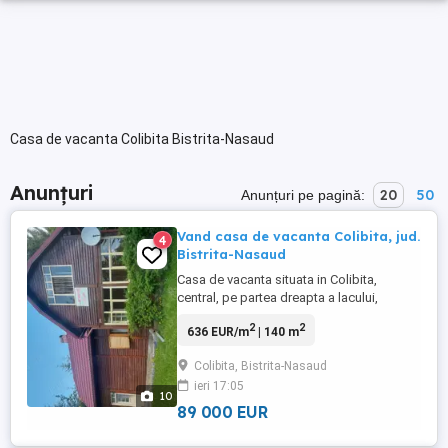
Casa de vacanta Colibita Bistrita-Nasaud
Anunțuri
20
50
Anunțuri pe pagină:
Vand casa de vacanta Colibita, jud.
4
Bistrita-Nasaud
Casa de vacanta situata in Colibita,
central, pe partea dreapta a lacului,
deasupra drumului, la cca 150 m de lac, cu
2
2
636 EUR/m
| 140 m
vedere frumoasa spre lac. Specificatii: -
anul constructiei: 2000 - structura: lemn -
Colibita, Bistrita-Nasaud
suprafata utila: 140 mp - suprafata
ieri 17:05
terenului: 493 mp - nr. camere: 6, la parter
10
,1 sufragerie, ...
89 000 EUR