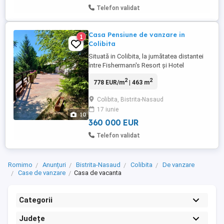
Telefon validat
Casa Pensiune de vanzare in
1
Colibita
Situată in Colibita, la jumătatea distantei
între Fishermann's Resort și Hotel
Panoramic. Suprafața totala 18
2
2
778 EUR/m
| 463 m
ari.Complex format din 2 clădiri, 2 parcări,
curte, parc împădurit, foișor acoperit și
Colibita, Bistrita-Nasaud
debara lemnărie. Prima cladire are
17 iunie
suprafața construită de 369 mp, formată
10
din 2 apartamente ( dormitor, ...
360 000 EUR
Telefon validat
Romimo
Anunțuri
Bistrita-Nasaud
Colibita
De vanzare
Case de vanzare
Casa de vacanta
Categorii
Județe