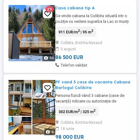
Casa cabana tip A
29
Se vinde cabana la Colibita situată intr o
poziție cu vedere superba la Lac si munți
Călimani ,finisata ,branșată la utilități
2
2
911 EUR/m
| 95 m
formata din 2 dormitoare si 2 bai la etaj iar
la parter : Salon generos cu Bucătărie
Colibita, Bistrita-Nasaud
openspace , baie , dormitor , sauna .
5 august
Terasa generoasa . parcări amenajate !
Teren 300 ...
86 500 EUR
10
Telefon validat
PF vand 3 case de vacanta Cabana
Barlogul Colibita
Persona fizică vând 3 cabane (case de
vacanță) ridicate cu autorizație de
construire în anul 2000 și renovate in 2021
2
2
302 EUR/m
| 325 m
(cele 2 din exterior). Afacere la cheie care
aduce venituri în sezon de aprox 10.000 lei
Colibita, Bistrita-Nasaud
săptămână. Arhitectura deosebită si un
18 iunie
teren generos de aproximativ 2200 mp.
8
Alimentate cu ...
98 000 EUR