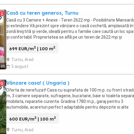
Casă cu teren generos, Turnu
1
Casă cu 3 Camere + Anexe - Teren 2622 mp - Posibilitate Mansard
și extindere Vă prezint spre vânzare o casă cochetă, amplasată în
zonă liniștită și verde, ideală pentru o familie care caută un loc spa
și confortabil. Proprietatea se află pe un teren de 2622 mp și
beneficiază de mai multe ...
2
2
699 EUR/m
| 100 m
Turnu, Arad
20
5 august
Vânzare casa! ( Ungaria )
70
Oferta de nerefuzat! Casa cu suprafata de 100 m.p. cu front strad
m, 3 camere separate, sufragerie, bucatarie, baie si toaleta separa
mobilata, reparatie curenta. Gradina 1780 m.p., garaj pentru 3
automobile, acareturi perfect adaptabile pentru depozite si alte
activitati, curte pavata, fântână ...
2
2
600 EUR/m
| 100 m
Turnu, Arad