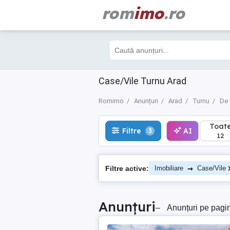
rom
imo
.ro
Toate
Filtre
AI
3
12
Case/Vile Turnu Arad
Romimo
Anunțuri
Arad
Turnu
De 
Toat
Filtre
AI
3
12
→
Filtre active:
Imobiliare
Case/Vile
Anunțuri
–
Anunțuri pe pagi