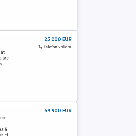
25 000 EUR
Telefon validat
sat
a are
ca
59 900 EUR
ria
eală
stici