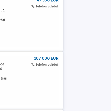
47 500 EUR
Telefon validat
ică,
tăți
107 000 EUR
aca
Telefon validat
 6
trari