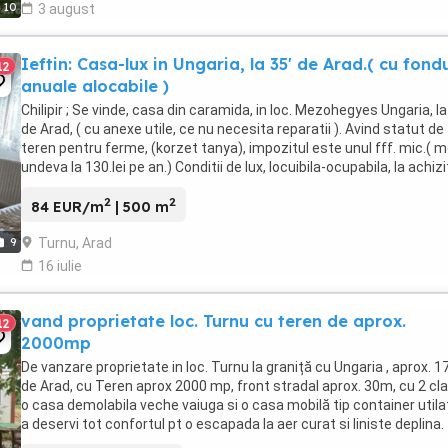
10
3 august
Ieftin: Casa-lux in Ungaria, la 35' de Arad.( cu fond
12
anuale alocabile )
Chilipir ; Se vinde, casa din caramida, in loc. Mezohegyes Ungaria, la
de Arad, ( cu anexe utile, ce nu necesita reparatii ). Avind statut de
teren pentru ferme, (korzet tanya), impozitul este unul fff. mic.( m
undeva la 130.lei pe an.) Conditii de lux, locuibila-ocupabila, la achizi
...
2
2
84 EUR/m
| 500 m
Turnu, Arad
9
16 iulie
vand proprietate loc. Turnu cu teren de aprox.
12
2000mp
De vanzare proprietate in loc. Turnu la graniță cu Ungaria , aprox. 
de Arad, cu Teren aprox 2000 mp, front stradal aprox. 30m, cu 2 clad
o casa demolabila veche vaiuga si o casa mobilă tip container utila
a deservi tot confortul pt o escapada la aer curat si liniste deplina.
Proprietatea ...