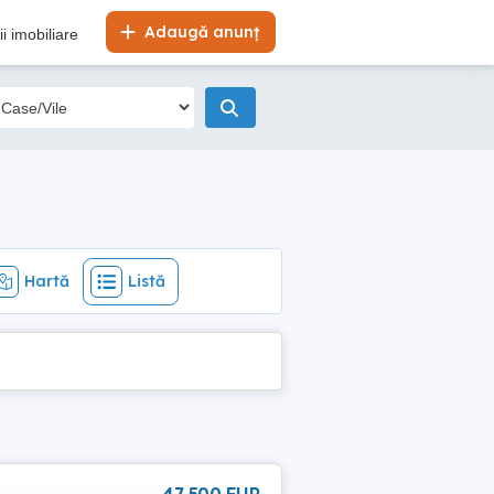
Hartă
Listă
Adaugă anunț
i imobiliare
Hartă
Listă