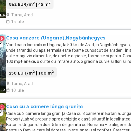
2
2
862 EUR/m
| 45 m
Turnu, Arad
6
15 iulie
Casa vanzare (Ungaria),Nagybánhegyes
6
Vand casa locuibila in Ungaria, la 50 km de Arad, in Nagybánhegyes,
unde strandul cu apa termala este foarte cunoscut de aradeni. In 
este magazin alimentar, de unelte agricole, farmacie si posta. Cas
100 mp+ anexe, o curte cu intrare auto, o gradina cu vie si flori si in
un teren aferent, ...
2
2
250 EUR/m
| 100 m
Turnu, Arad
10
10 iulie
Casă cu 3 camere lângă graniță
1
Casă cu 3 camere lângă graniță Casă cu 3 camere în Bătania, Unga
PropertyLab vă propune spre achiziție o casă situată în localitatea
Bătania, Ungaria, la doar 5 km de granița cu România – o alegere id
pentru o familie care își dorește liniște, spațiu și confort. Caracteri