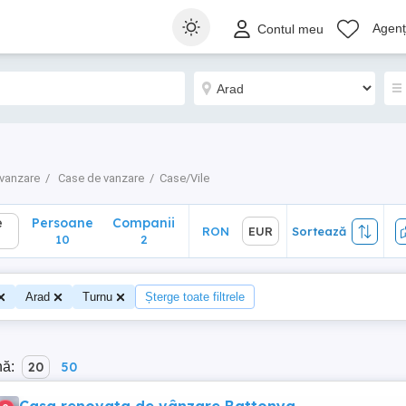
Persoane
Companii
RON
EUR
Sortează
Agenți
Contul meu
10
2
vanzare
Case de vanzare
Case/Vile
e
Persoane
Companii
RON
EUR
Sortează
10
2
Arad
Turnu
Șterge toate filtrele
nă:
20
50