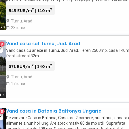
principale: -Suprafață ...
2
2
545 EUR/m
| 110 m
Turnu, Arad
20
23 iunie
Vand casa sat Turnu, Jud. Arad
8
Vand casa cu anexe in Turnu, Jud. Arad. Teren 2500mp, casa 140m
front stradal 32m.
2
2
371 EUR/m
| 140 m
Turnu, Arad
17 iunie
4
Vand casa in Batania Battonya Ungaria
5
De vanzare Casa in Batania, Casa are 2 camere, bucatarie, canara 
alimente ainun hol lung. Are aproximativ 80 de mo utili. Suprafata
terenului este de 408 mp. Casa necesita renovare. Pentru detalii