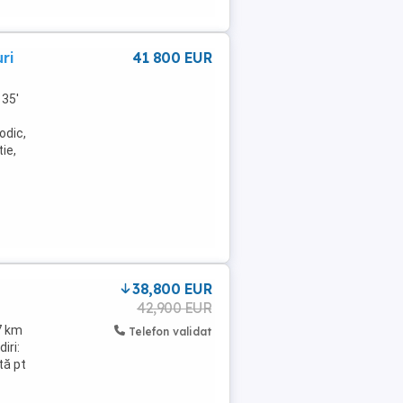
uri
41 800 EUR
 35'
odic,
tie,
38,800 EUR
42,900 EUR
17 km
Telefon validat
iri:
tă pt