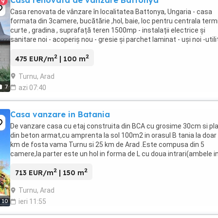
Casa renovata de vânzare Battonya
9
Casa renovata de vânzare în localitatea Battonya, Ungaria - casa
formata din 3camere, bucătărie ,hol, baie, loc pentru centrala term
curte , gradina , suprafață teren 1500mp - instalații electrice și
sanitare noi - acoperiș nou - gresie și parchet laminat - uși noi -utili
existente - in vecinătatea ...
2
2
475 EUR/m
| 100 m
Turnu, Arad
7
azi 07:40
Casa vanzare in Batania
De vanzare casa cu etaj construita din BCA cu grosime 30cm si pl
din beton armat,cu amprenta la sol 100m2 in orasul B tania la doar
km de fosta vama Turnu si 25 km de Arad .Este compusa din 5
camere,la parter este un hol in forma de L cu doua intrari(ambele in
au usi metalice,iar la cea din ...
2
2
713 EUR/m
| 150 m
Turnu, Arad
10
ieri 11:55