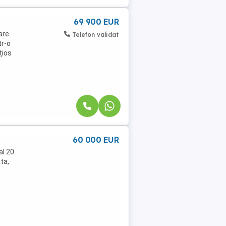
69 900 EUR
are
Telefon validat
tr-o
țios
60 000 EUR
al 20
ta,