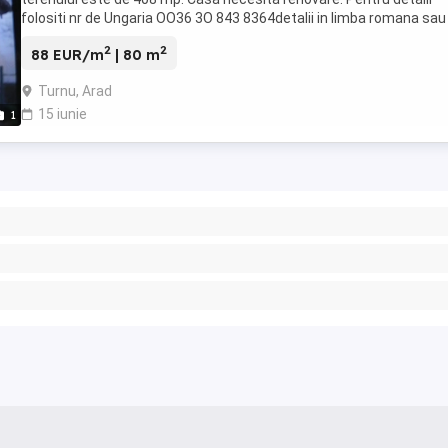
folositi nr de Ungaria OO36 3O 843 8364detalii in limba romana sau
2
2
88 EUR/m
| 80 m
Turnu, Arad
15 iunie
1