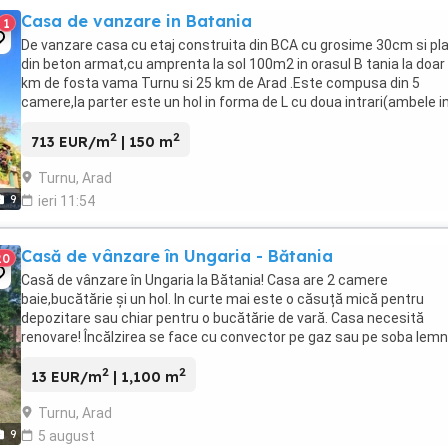
Casa de vanzare in Batania
1
De vanzare casa cu etaj construita din BCA cu grosime 30cm si pl
din beton armat,cu amprenta la sol 100m2 in orasul B tania la doar
km de fosta vama Turnu si 25 km de Arad .Este compusa din 5
camere,la parter este un hol in forma de L cu doua intrari(ambele in
au usi metalice,iar la cea din ...
2
2
713 EUR/m
| 150 m
Turnu, Arad
9
ieri 11:54
Casă de vânzare în Ungaria - Bătania
20
Casă de vânzare în Ungaria la Bătania! Casa are 2 camere
baie,bucătărie și un hol. In curte mai este o căsuță mică pentru
depozitare sau chiar pentru o bucătărie de vară. Casa necesită
renovare! Încălzirea se face cu convector pe gaz sau pe soba lemn
Ce este de știut ca este direct de la proprietar ...
2
2
13 EUR/m
| 1,100 m
Turnu, Arad
9
5 august