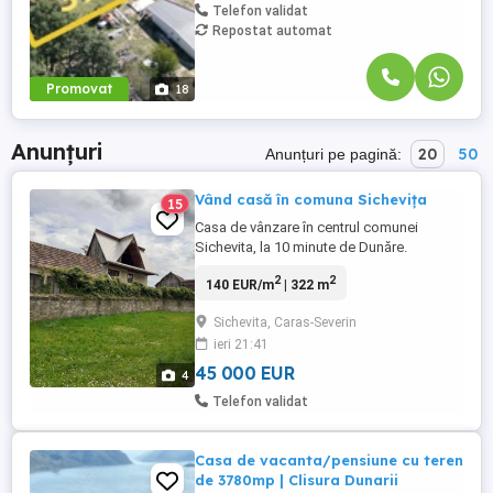
Telefon validat
Repostat automat
Promovat
18
Anunțuri
20
50
Anunțuri pe pagină:
Vând casă în comuna Sichevița
15
Casa de vânzare în centrul comunei
Sichevita, la 10 minute de Dunăre.
Locuință este formata din 2 clădiri. O
2
2
140 EUR/m
| 322 m
clădire la strada formata din 2 camere
mari, hol și un salon și o clădire cu un etaj
Sichevita, Caras-Severin
,mansarda și scara interioara , în
ieri 21:41
continuarea primei clădiri. Teren total de
322 mp și o gradina lângă rău, ...
45 000 EUR
4
Telefon validat
Casa de vacanta/pensiune cu teren
de 3780mp | Clisura Dunarii