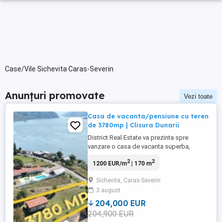
Case/Vile Sichevita Caras-Severin
Anunțuri promovate
Vezi toate
Casa de vacanta/pensiune cu teren
de 3780mp | Clisura Dunarii
District Real Estate va prezinta spre
vanzare o casa de vacanta superba,
pozitionata excelent cu vedere catre
2
2
1200 EUR/m
| 170 m
Dunare intr-o zona in plina dezvoltare
turistica, chiar pe Clisura Dunarii.
Sichevita, Caras-Severin
Pozitionata pe un teren generos de 3780m
3 august
cu un front stradal de 34ml, deschidere la
drumul national DN57, se preteaza ...
204,000 EUR
204,900 EUR