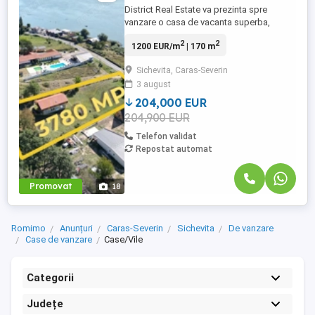
District Real Estate va prezinta spre
vanzare o casa de vacanta superba,
pozitionata excelent cu vedere catre
2
2
1200 EUR/m
| 170 m
Dunare intr-o zona in plina dezvoltare
turistica, chiar pe Clisura Dunarii.
Sichevita, Caras-Severin
Pozitionata pe un teren generos de 3780m
3 august
cu un front stradal de 34ml, deschidere la
drumul national DN57, se preteaza ...
204,000 EUR
204,900 EUR
Telefon validat
Repostat automat
Promovat
18
Romimo
Anunțuri
Caras-Severin
Sichevita
De vanzare
Case de vanzare
Case/Vile
Categorii
Județe