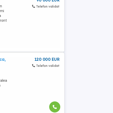
90 000 EUR
in
Telefon validat
omi
a
Front
ca,
120 000 EUR
Telefon validat
valea
a