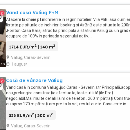
Vand casa Valiug P+M
2
Afacere la cheie pt.inchirierile in regim hotelier. Vila AliBi asa cum 
listata pe siturile de inchirieri booking si AirBnB este situata la 20
,Ponton Casa Baraj atractia principala a statiunii Valiug cu un grad
ocupare de 100% in perioada sezonului activ. ...
2
2
1714 EUR/m
| 140 m
Valiug, Caras-Severin
1 august
10
Casă de vânzare Văliug
2
Vând casă în comuna Valiug ,jud Caras - Severin,str Principală,acop
nou,prelungire construcție efectuata,toate utilitățile.Preț
negociabil.Mai multe detalii la nr de telefon . 260 m pătrați Constru
cu aprox 170 m pătrați am pre ta la sol, restul curte. Casa este in
renovare. Are la parter doua ...
2
2
333 EUR/m
| 300 m
Valiug, Caras-Severin