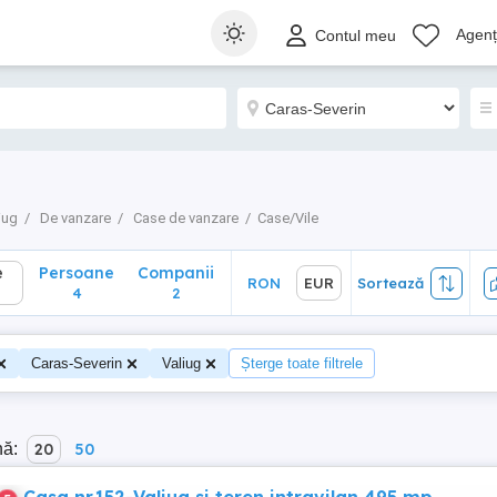
Persoane
Companii
RON
EUR
Sortează
Agenți
Contul meu
4
2
iug
De vanzare
Case de vanzare
Case/Vile
e
Persoane
Companii
RON
EUR
Sortează
4
2
Caras-Severin
Valiug
Șterge toate filtrele
nă:
20
50