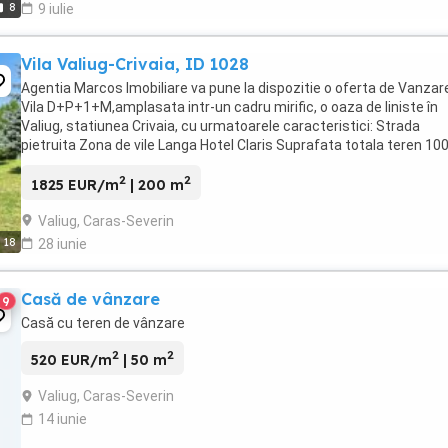
8
9 iulie
Vila Valiug-Crivaia, ID 1028
Agentia Marcos Imobiliare va pune la dispozitie o oferta de Vanzar
Vila D+P+1+M,amplasata intr-un cadru mirific, o oaza de liniste în
Valiug, statiunea Crivaia, cu urmatoarele caracteristici: Strada
pietruita Zona de vile Langa Hotel Claris Suprafata totala teren 10
mp Suprafata construita la sol ...
2
2
1825 EUR/m
| 200 m
Valiug, Caras-Severin
18
28 iunie
Casă de vânzare
9
Casă cu teren de vânzare
2
2
520 EUR/m
| 50 m
Valiug, Caras-Severin
14 iunie