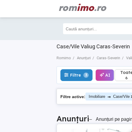
rom
imo
.ro
Toate
Filtre
AI
3
6
Case/Vile Valiug Caras-Severin
Romimo
Anunțuri
Caras-Severin
Val
Toat
Filtre
AI
3
6
→
Filtre active:
Imobiliare
Case/Vile
Anunțuri
–
Anunțuri pe pagi