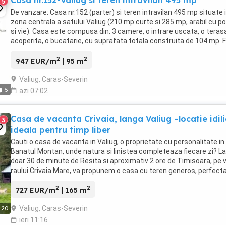
Casa nr.152-Valiug si teren intravilan 495 mp
5
De vanzare: Casa nr.152 (parter) si teren intravilan 495 mp situate 
zona centrala a satului Valiug (210 mp curte si 285 mp, arabil cu p
si vie). Casa este compusa din: 3 camere, o intrare uscata, o teras
acoperita, o bucatarie, cu suprafata totala construita de 104 mp. 
stradal mare. Utilitati: ...
2
2
947 EUR/m
| 95 m
Valiug, Caras-Severin
5
azi 07:02
Casa de vacanta Crivaia, langa Valiug –locatie idili
3
ideala pentru timp liber
Cauti o casa de vacanta in Valiug, o proprietate cu personalitate in
Banatul Montan, unde natura si linistea completeaza fiecare zi? La
doar 30 de minute de Resita si aproximativ 2 ore de Timisoara, pe 
raului Crivaia Mare, va propunem o casa cu teren generos, perfect
pentru pensiune sau casa de ...
2
2
727 EUR/m
| 165 m
Valiug, Caras-Severin
20
ieri 11:16