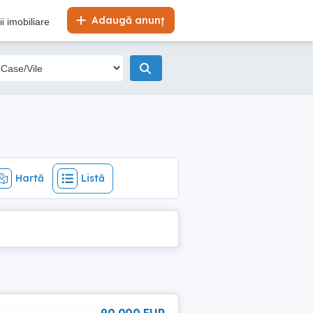
Hartă
Listă
Adaugă anunț
i imobiliare
Hartă
Listă