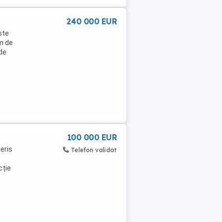
240 000 EUR
este
0m de
 de
100 000 EUR
eris
Telefon validat
cție