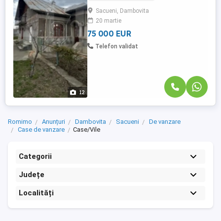
Caracteristici imobil: Suprafață utilă: 100
Sacueni, Dambovita
mp Compartimentare: 3 camere, 2
20 martie
dormitoare, bucătărie Regim de înălțime:
Parter + mansardă Anexe: 2 construcții ...
75 000 EUR
Telefon validat
12
Romimo
Anunțuri
Dambovita
Sacueni
De vanzare
Case de vanzare
Case/Vile
Categorii
Județe
Localități