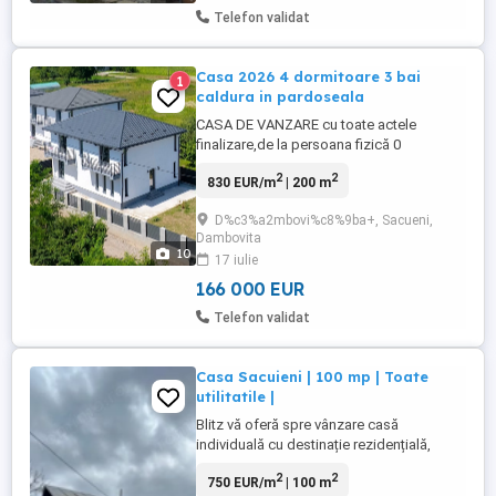
Telefon validat
Casa 2026 4 dormitoare 3 bai
1
caldura in pardoseala
CASA DE VANZARE cu toate actele
finalizare,de la persoana fizică 0
comision!Este construita in 2025 din
2
2
830 EUR/m
| 200 m
caramida, acoperis lindab, tamplarie
tripan Salamander,culoare gri antracit.Este
D%c3%a2mbovi%c8%9ba+, Sacueni,
imparțită astfel: PARTER ( Vestibul, baie
Dambovita
mobiltată utilată ,dormitor, bucatarie
10
17 iulie
mobilată cu fronturi MDF si living ...
166 000 EUR
Telefon validat
Casa Sacuieni | 100 mp | Toate
utilitatile |
Blitz vă oferă spre vânzare casă
individuală cu destinație rezidențială,
amplasată pe un teren generos de 2.700
2
2
750 EUR/m
| 100 m
mp, cu front stradal de 30 ml.