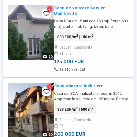
Casa de vanzare Sacueni
2
Dambovita
Casa BCA de 15 ani cca 150 mp (teren 500
mp), parter: hol, living, birou, baie,
bucatarie; etaj: 3 dormitoare, baie,
2
2
833 EUR/m
| 150 m
dressing, hol larg. Utilitati: gaze, curent,
apa - canalizarea este sapata, la gard, se
Sacueni, Dambovita
fac testele ptr racordare in tot satul anul
31 iulie
viitor, puturile absorbante sunt la gard, la 2
10
m de ...
125 000 EUR
Telefon validat
Casa vânzare închiriere
1
Casa din BCA finalizată la rosu, în 2012.
Amprenta la sol este de 185 mp pe fiecare
dintre: P+1+M. De asemenea in curte mai
2
2
333 EUR/m
| 600 m
exista inca o clădire din caramida, ridicată
și finalizată în 2001, dar izolată și
Sacueni, Dambovita
reamenajata total in 2015. Locuibile si
26 iulie
mobilate sunt 1 dormitor, 1 living, 1 dining
(zona de ...
200 000 EUR
10