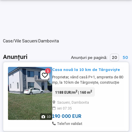
Case/Vile Sacueni Dambovita
Anunțuri
20
50
Anunțuri pe pagină:
Casa nouă la 10 km de Târgoviște
1
Proprietar, vând casă P+1, amprenta de 80
mp, la 10 km de Târgoviște, construcție
2024, formata din living, bucătărie, 3
2
2
1188 EUR/m
| 160 m
dormitoare, 2 bai, dressing, balcon la unul
din dormitoare, camera tehnica, mobilata
Sacueni, Dambovita
și utilată complet, totul nou, neutilizat, cu
ieri 07:35
toate utilitățile, apa, curent, gaze, internet,
canalizare, ...
190 000 EUR
10
Telefon validat