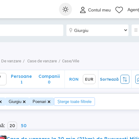
Persoane
Companii
RON
EUR
Sortează
Agenți
Contul meu
1
0
De vanzare
Case de vanzare
Case/Vile
e
Persoane
Companii
RON
EUR
Sortează
1
0
Giurgiu
Poenari
Șterge toate filtrele
nă:
20
50