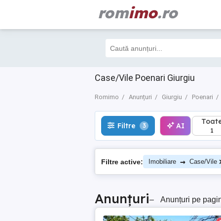
rom
imo
.ro
Toate
Filtre
AI
3
1
Case/Vile Poenari Giurgiu
Romimo
Anunțuri
Giurgiu
Poenari
Toat
Filtre
AI
3
1
→
Filtre active:
Imobiliare
Case/Vile
Anunțuri
–
Anunțuri pe pagi