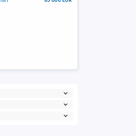
tari
65 000 EUR