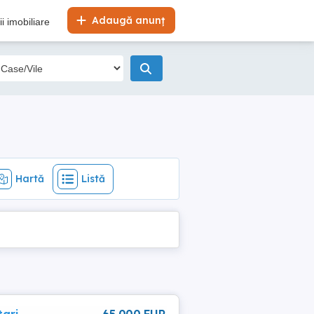
Hartă
Listă
Adaugă anunț
i imobiliare
Hartă
Listă