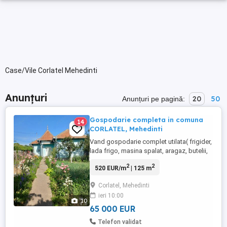
Case/Vile Corlatel Mehedinti
Anunțuri
20
50
Anunțuri pe pagină:
Gospodarie completa in comuna
14
CORLATEL, Mehedinti
Vand gospodarie complet utilata( frigider,
lada frigo, masina spalat, aragaz, butelii,
TV) si mobilata cu suprafata totala de
2
2
520 EUR/m
| 125 m
1265 mp (din care 971 mp constructii)
formata din 2 case din caramida, magazie
Corlatel, Mehedinti
cu beci ingropat, patul, sopru, apa curenta
ieri 10:00
de la reteaua publica, hidrofor, pompa
10
apa, fantana, ...
65 000 EUR
Telefon validat