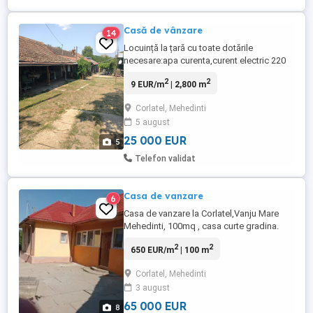
Casă de vânzare
14
Locuință la țară cu toate dotările
necesare:apa curenta,curent electric 220
380 v.Suprafata 2800 mp
2
2
9 EUR/m
| 2,800 m
Corlatel, Mehedinti
5 august
25 000 EUR
5
Telefon validat
Casa de vanzare
6
Casa de vanzare la Corlatel,Vanju Mare
Mehedinti, 100mq , casa curte gradina.
Pret 65.000 euro mult negoziabile.
2
2
650 EUR/m
| 100 m
Corlatel, Mehedinti
3 august
65 000 EUR
8