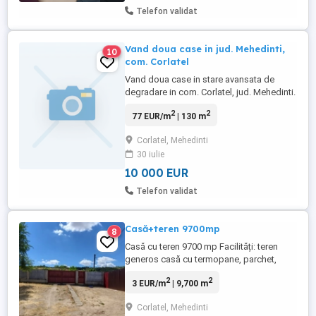
Telefon validat
Vand doua case in jud. Mehedinti,
10
com. Corlatel
Vand doua case in stare avansata de
degradare in com. Corlatel, jud. Mehedinti.
Terenul aferent are o suprafata de
2
2
77 EUR/m
| 130 m
1.677mp. Casele au fost construite in anul
1970, respectiv 1972 si au o locatie foarte
Corlatel, Mehedinti
buna fiind situate pe strada principala din
30 iulie
Corlatel (DN606). Daca se doreste casele
se vand la pachet ...
10 000 EUR
Telefon validat
Casă+teren 9700mp
8
Casă cu teren 9700 mp Facilități: teren
generos casă cu termopane, parchet,
gresie. curte cimentată beci camere video
2
2
3 EUR/m
| 9,700 m
Casa se situează in comuna Corlățel
jud.MH
Corlatel, Mehedinti