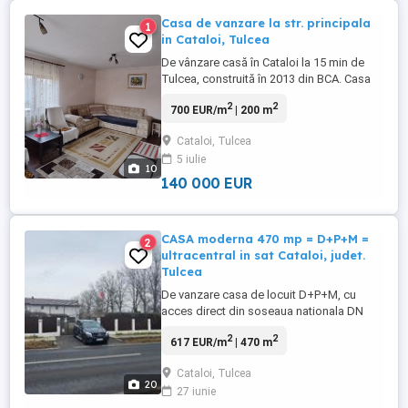
Casa de vanzare la str. principala
1
in Cataloi, Tulcea
De vânzare casă în Cataloi la 15 min de
Tulcea, construită în 2013 din BCA. Casa
este situata la strada principală pe un
2
2
700 EUR/m
| 200 m
teren de 1962 mp. Dispune de o magazie,
un șopron și anexe pentru animale.
Cataloi, Tulcea
Parterul are o amprenta de 120mp si este
5 iulie
compus din: sufragerie de 26 mp dormitor
10
de 16 mp baie 11mp ...
140 000 EUR
CASA moderna 470 mp = D+P+M =
2
ultracentral in sat Cataloi, judet.
Tulcea
De vanzare casa de locuit D+P+M, cu
acces direct din soseaua nationala DN
22A E87, cu o priveliste deosebita catre
2
2
617 EUR/m
| 470 m
biserica din sat ( ideala pentru 2 familii), 2
accese separate, deschidere stradala = 20
Cataloi, Tulcea
ml, suprafata construita la sol 189 mp,
20
27 iunie
suprafata totala desfasurata = 472 mp,