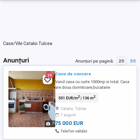
Case/Vile Cataloi Tulcea
Anunțuri
20
50
Anunțuri pe pagină:
Casa de vanzare
19
Vand casa cu curte 1000mp in total. Casa
are doua dormitoare,bucatarie
,baie,sufragerie,terasa, pe o suprafata de
2
2
551 EUR/m
| 136 m
136mp.Nefinisata in totalitate (cam 85%
finisat), dar locuibila. Construita din BCA
Cataloi, Tulcea
,izolata complet,beci mare, incalzire cu
7 august
centrala proprie cu lemne si carbuni. Zona
linistita, Alte ...
75 000 EUR
7
Telefon validat