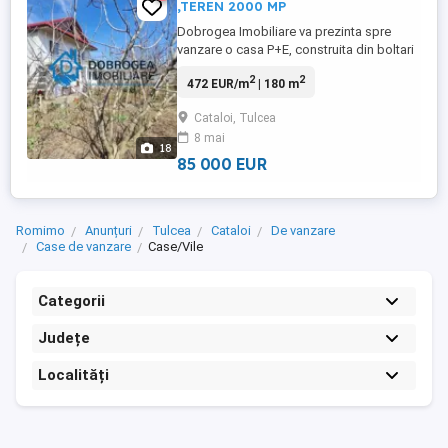
,TEREN 2000 MP
Dobrogea Imobiliare va prezinta spre
vanzare o casa P+E, construita din boltari
in Cataloi Suprafata construita 200 mp, pe
2
2
472 EUR/m
| 180 m
un teren de 2000 mp Parter: living, 2
dormitoare ,bucatarie, baie ,hol. Etaj : 3
Cataloi, Tulcea
dormitoare , baie, hol. Gradinita flori,pomi
8 mai
fructiferi ,anexe si loc de garaj Incalzirea
18
se ...
85 000 EUR
Romimo
Anunțuri
Tulcea
Cataloi
De vanzare
Case de vanzare
Case/Vile
Categorii
Județe
Localități