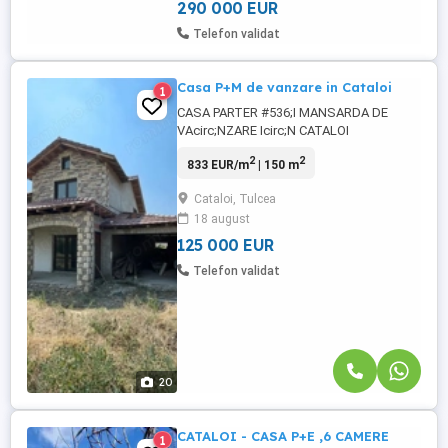
suprafata construita ...
290 000 EUR
Telefon validat
Casa P+M de vanzare in Cataloi
1
CASA PARTER #536;I MANSARDA DE
VAcirc;NZARE Icirc;N CATALOI
EXCLUSIVITATE EUROPA IMOBILIARE -pret
2
2
833 EUR/m
| 150 m
de vanzare 125.000euro Agentia Europa
Imobiliare va prezinta o casa situata in
Cataloi, Tulcea
localitatea Cataloi, judetul Tulcea, potrivita
18 august
pentru o familie care cauta un teren mare
si o constructie pe care sa o finalizeze ...
125 000 EUR
Telefon validat
20
CATALOI - CASA P+E ,6 CAMERE
1