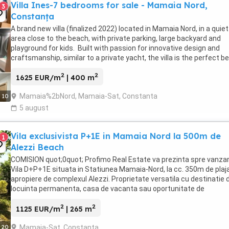
Villa Ines-7 bedrooms for sale - Mamaia Nord,
3
Constanța
A brand new villa (finalized 2022) located in Mamaia Nord, in a quiet
area close to the beach, with private parking, large backyard and
playground for kids. Built with passion for innovative design and
craftsmanship, similar to a private yacht, the villa is the perfect b
retreat, easy access and ...
2
2
1625 EUR/m
| 400 m
Mamaia%2bNord, Mamaia-Sat, Constanta
10
5 august
Vila exclusivista P+1E in Mamaia Nord la 500m de
1
Alezzi Beach
COMISION quot;0quot; Profimo Real Estate va prezinta spre vanzar
Vila D+P+1E situata in Statiunea Mamaia-Nord, la cc. 350m de plaja
apropiere de complexul Alezzi. Proprietate versatila cu destinatie 
locuinta permanenta, casa de vacanta sau oportunitate de
investitie.Teren ...
2
2
1125 EUR/m
| 265 m
Mamaia-Sat, Constanta
20