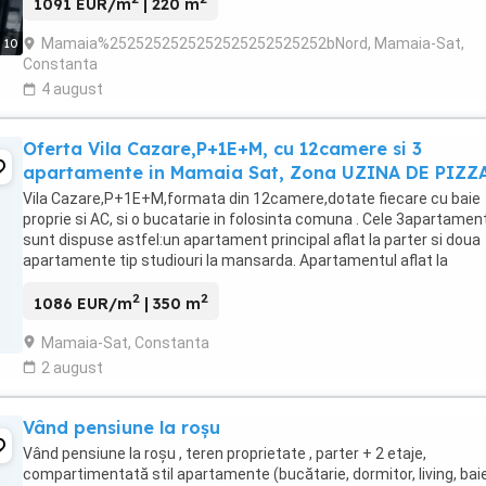
1091 EUR/m
| 220 m
Mamaia%2525252525252525252525252bNord, Mamaia-Sat,
10
Constanta
4 august
Oferta Vila Cazare,P+1E+M, cu 12camere si 3
apartamente in Mamaia Sat, Zona UZINA DE PIZZ
Vila Cazare,P+1E+M,formata din 12camere,dotate fiecare cu baie
proprie si AC, si o bucatarie in folosinta comuna . Cele 3apartamen
sunt dispuse astfel:un apartament principal aflat la parter si doua
apartamente tip studiouri la mansarda. Apartamentul aflat la
parter,este compus din 2dormitoare, baie ...
2
2
1086 EUR/m
| 350 m
Mamaia-Sat, Constanta
2 august
Vând pensiune la roșu
Vând pensiune la roșu , teren proprietate , parter + 2 etaje,
compartimentată stil apartamente (bucătarie, dormitor, living, bai