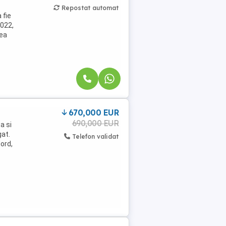
Repostat automat
 fie
2022,
rea
670,000 EUR
690,000 EUR
a si
gat.
Telefon validat
ord,