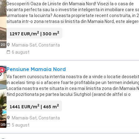
Descoperiti Oaza de Liniste din Mamaia Nord! Visezi la o casa de
vacanta perfecta sau la o investitie inteligenta in imobiliare care sa
urmatoare ta locuinta? Aceasta proprietate recent construita, in 
situata intr-o zona retrasa si linistita din Mamaia Nord, este alege
ideala! - Suprafata ...
2
2
1297 EUR/m
| 300 m
Mamaia-Sat, Constanta
20
6 august
Pensiune Mamaia Nord
14
Va facem cunoscuta intentia noastra de a vinde o locatie deosebit
in acelasi timp si o afacere foarte profitabila pe un termen indelun
Locatia noastra este situata in cea mai linistita zona din Mamaia N
fiind pozitionata pe partea lacului Siutghiol (avand de altfel si o
deschidere directa ...
2
2
1441 EUR/m
| 465 m
Mamaia-Sat, Constanta
10
5 august