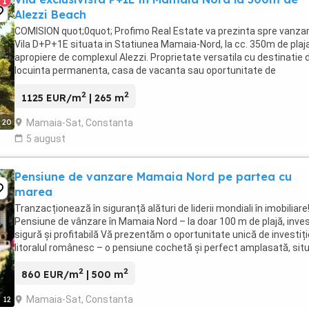
1
Alezzi Beach
COMISION quot;0quot; Profimo Real Estate va prezinta spre vanzar
Vila D+P+1E situata in Statiunea Mamaia-Nord, la cc. 350m de plaja
apropiere de complexul Alezzi. Proprietate versatila cu destinatie 
locuinta permanenta, casa de vacanta sau oportunitate de
investitie.Teren ...
2
2
1125 EUR/m
| 265 m
Mamaia-Sat, Constanta
20
5 august
Pensiune de vanzare Mamaia Nord pe partea cu
marea
Tranzacționează în siguranță alături de liderii mondiali în imobiliare
Pensiune de vânzare în Mamaia Nord – la doar 100 m de plajă, inves
sigură și profitabilă Vă prezentăm o oportunitate unică de investiți
litoralul românesc – o pensiune cochetă și perfect amplasată, sit
pe , în Mamaia ...
2
2
860 EUR/m
| 500 m
Mamaia-Sat, Constanta
12