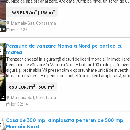
publica de apa si canalizare. Are cate 78mp pe nivel, un teren de 
cu deschidere ...
2
2
1665 EUR/m
| 156 m
Mamaia-Sat, Constanta
9
ieri 07:36
Pensiune de vanzare Mamaia Nord pe partea cu
marea
Tranzacționează în siguranță alături de liderii mondiali în imobiliare
Pensiune de vânzare în Mamaia Nord – la doar 100 m de plajă, inves
sigură și profitabilă Vă prezentăm o oportunitate unică de investiți
litoralul românesc – o pensiune cochetă și perfect amplasată, sit
pe , în Mamaia ...
2
2
860 EUR/m
| 500 m
Mamaia-Sat, Constanta
12
ieri 02:14
Casa de 300 mp, amplasata pe teren de 500 mp,
Mamaia Nord