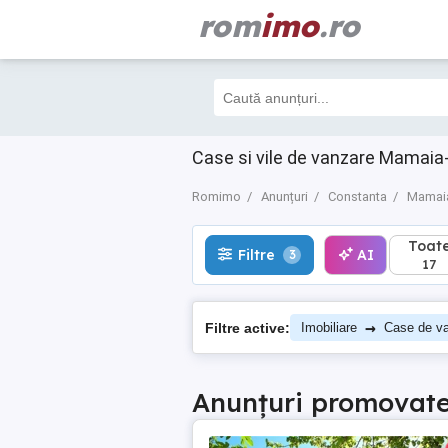
rom
imo
.ro
Toate
Filtre
AI
3
17
Case si vile de vanzare Mamai
Romimo
Anunțuri
Constanta
Mamai
Toat
Filtre
AI
3
17
→
Filtre active:
Imobiliare
Case de v
Anunțuri promovat