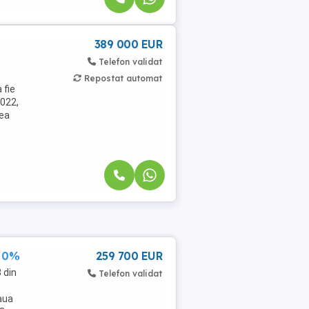
389 000 EUR
Telefon validat
Repostat automat
 fie
2022,
rea
n 0%
259 700 EUR
 din
Telefon validat
eaua