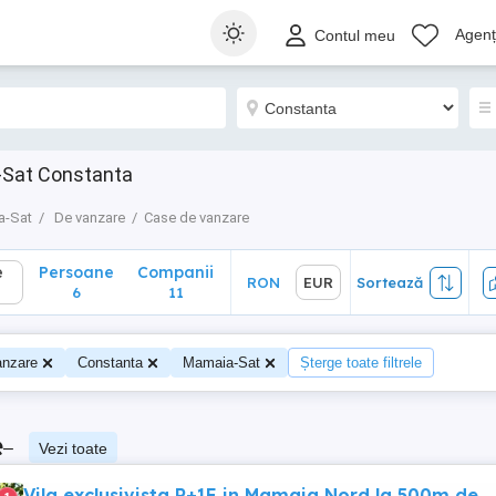
Persoane
Companii
RON
EUR
Sortează
Agenți
Contul meu
6
11
a-Sat Constanta
a-Sat
De vanzare
Case de vanzare
e
Persoane
Companii
RON
EUR
Sortează
6
11
anzare
Constanta
Mamaia-Sat
Șterge toate filtrele
e
–
Vezi toate
Vila exclusivista P+1E in Mamaia Nord la 500m de