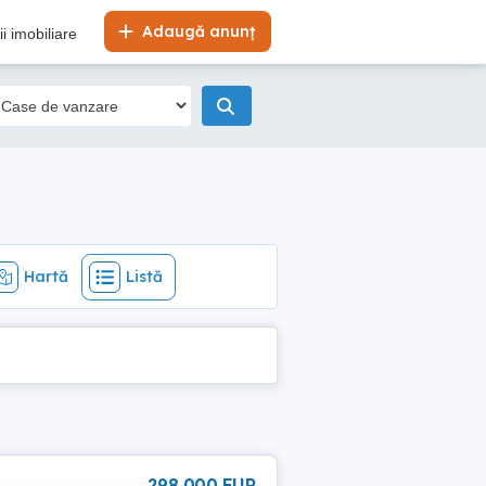
Hartă
Listă
Adaugă anunț
i imobiliare
Hartă
Listă
298 000 EUR