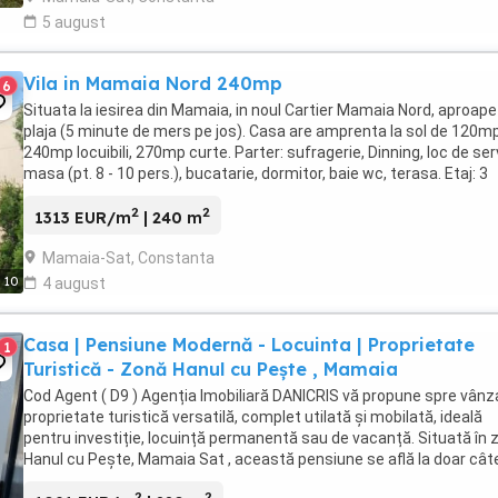
5 august
Vila in Mamaia Nord 240mp
6
Situata la iesirea din Mamaia, in noul Cartier Mamaia Nord, aproape
plaja (5 minute de mers pe jos). Casa are amprenta la sol de 120mp
240mp locuibili, 270mp curte. Parter: sufragerie, Dinning, loc de ser
masa (pt. 8 - 10 pers.), bucatarie, dormitor, baie wc, terasa. Etaj: 3
dormitoare cu bai ...
2
2
1313 EUR/m
| 240 m
Mamaia-Sat, Constanta
10
4 august
Casa | Pensiune Modernă - Locuinta | Proprietate
1
Turistică - Zonă Hanul cu Pește , Mamaia
Cod Agent ( D9 ) Agenția Imobiliară DANICRIS vă propune spre vânz
proprietate turistică versatilă, complet utilată și mobilată, ideală
pentru investiție, locuință permanentă sau de vacanță. Situată în 
Hanul cu Pește, Mamaia Sat , această pensiune se află la doar cât
minute de plajă, stațiunea ...
2
2