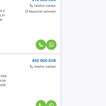
Telefon validat
e o
Repostat automat
, in
de
430 000 EUR
Telefon validat
!
tiție
e pe
uată