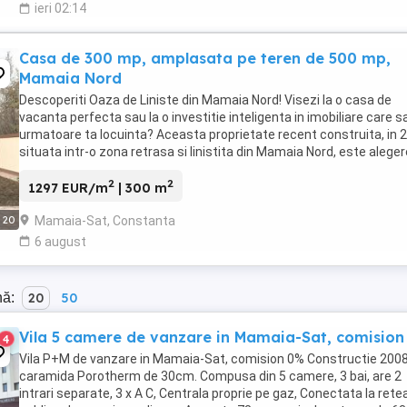
ieri 02:14
Casa de 300 mp, amplasata pe teren de 500 mp,
Mamaia Nord
Descoperiti Oaza de Liniste din Mamaia Nord! Visezi la o casa de
vacanta perfecta sau la o investitie inteligenta in imobiliare care sa
urmatoare ta locuinta? Aceasta proprietate recent construita, in 
situata intr-o zona retrasa si linistita din Mamaia Nord, este alege
ideala! - Suprafata ...
2
2
1297 EUR/m
| 300 m
Mamaia-Sat, Constanta
20
6 august
nă:
20
50
Vila 5 camere de vanzare in Mamaia-Sat, comisio
4
Vila P+M de vanzare in Mamaia-Sat, comision 0% Constructie 2008
caramida Porotherm de 30cm. Compusa din 5 camere, 3 bai, are 2
intrari separate, 3 x A C, Centrala proprie pe gaz, Conectata la ret