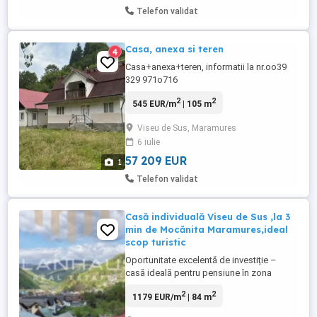
Telefon validat
Casa, anexa si teren
4
Casa+anexa+teren, informatii la nr.oo39
329 971o716
2
2
545 EUR/m
| 105 m
Viseu de Sus, Maramures
6 iulie
57 209 EUR
1
Telefon validat
Casă individuală Viseu de Sus ,la 3
min de Mocănita Maramures,ideal
scop turistic
Oportunitate excelentă de investiție –
casă ideală pentru pensiune în zona
Mocănița Maramureș La doar câteva
2
2
1179 EUR/m
| 84 m
minute de celebra Mocănița Maramureș, în
inima autentică a Maramureșului, te