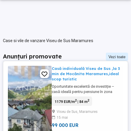
Case si vile de vanzare Viseu de Sus Maramures
Anunțuri promovate
Vezi toate
Casă individuală Viseu de Sus ,la 3
min de Mocănita Maramures,ideal
scop turistic
Oportunitate excelentă de investiție –
casă ideală pentru pensiune în zona
Mocănița Maramureș La doar câteva
2
2
1179 EUR/m
| 84 m
minute de celebra Mocănița Maramureș, în
inima autentică a Maramureșului, te
Viseu de Sus, Maramures
așteaptă o proprietate care îmbină
15 mai
farmecul tradițional cu confortul unei
locuințe solide și bine întreținute. ...
99 000 EUR