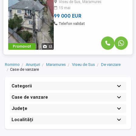
Viseu de Sus, Maramures
așteaptă o proprietate care îmbină
15 mai
farmecul tradițional cu confortul unei
locuințe solide și bine întreținute. ...
99 000 EUR
Telefon validat
Promovat
12
Romimo
Anunțuri
Maramures
Viseu de Sus
De vanzare
Case de vanzare
Categorii
Case de vanzare
Județe
Localități