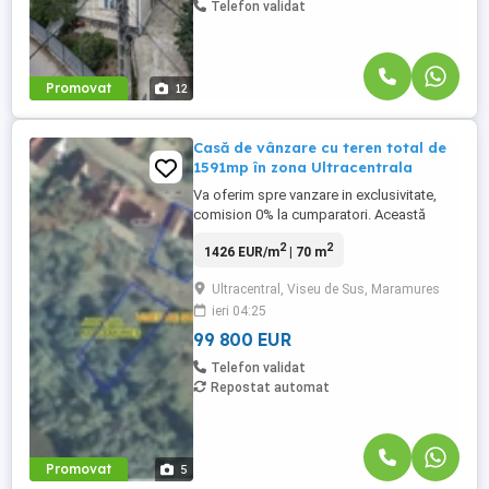
Telefon validat
Promovat
12
Casă de vânzare cu teren total de
1591mp în zona Ultracentrala
Va oferim spre vanzare in exclusivitate,
comision 0% la cumparatori. Această
proprietate reprezintă o oportunitate
2
2
1426 EUR/m
| 70 m
ideală pentru renovare sau demolare,
situată într-o zonă ultracentrală a orașului
Ultracentral, Viseu de Sus, Maramures
Vișeu de Sus, pe strada Libertății nr. 42,
ieri 04:25
cunoscută și sub denumirea de strada
Pompierilor. Terenul total ...
99 800 EUR
Telefon validat
Repostat automat
Promovat
5