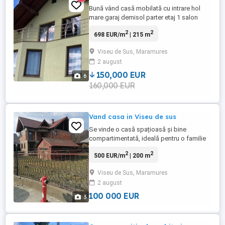
Bună vând casă mobilată cu intrare hol
mare garaj demisol parter etaj 1 salon
mare cameră bucătărie hol și baie privată
2
2
698 EUR/m
| 215 m
tot mobilată, etajul 2 terasă trei camere și
baie mobilate Nr de telefon este din
Viseu de Sus, Maramures
Spania ... Prețul este de ;150.000
2 august
150,000 EUR
6
160,000 EUR
Vand casa in Viseu de sus
Se vinde o casă spațioasă și bine
compartimentată, ideală pentru o familie
care își dorește confort, liniște și un spațiu
2
2
500 EUR/m
| 200 m
generos. Descriere imobil Parter: living
mare, bucătărie, dormitor, baie Etaj: trei
Viseu de Sus, Maramures
dormitoare, baie, cameră de depozitare
2 august
Mansardă: izolată cu lambriu, perfectă
pentru sală de ...
100 000 EUR
3