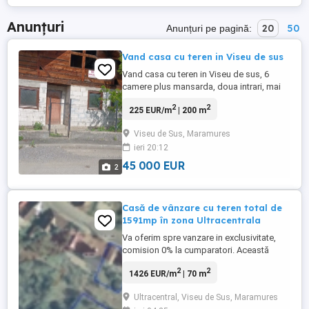
Anunțuri
20
50
Anunțuri pe pagină:
Vand casa cu teren in Viseu de sus
Vand casa cu teren in Viseu de sus, 6
camere plus mansarda, doua intrari, mai
multe detalii despre suprafata si
2
2
225 EUR/m
| 200 m
compartimentare la telefon: .
Viseu de Sus, Maramures
ieri 20:12
45 000 EUR
2
Casă de vânzare cu teren total de
1591mp în zona Ultracentrala
Va oferim spre vanzare in exclusivitate,
comision 0% la cumparatori. Această
proprietate reprezintă o oportunitate
2
2
1426 EUR/m
| 70 m
ideală pentru renovare sau demolare,
situată într-o zonă ultracentrală a orașului
Ultracentral, Viseu de Sus, Maramures
Vișeu de Sus, pe strada Libertății nr. 42,